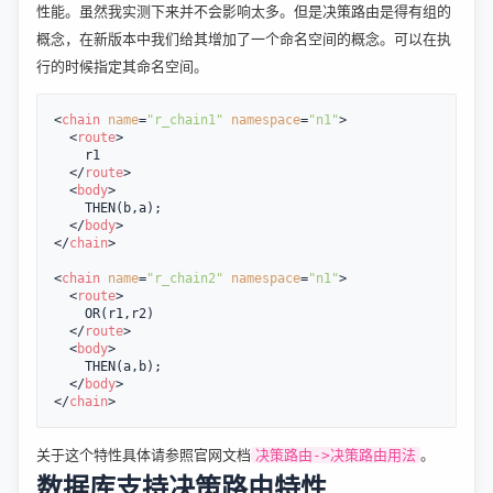
性能。虽然我实测下来并不会影响太多。但是决策路由是得有组的
概念，在新版本中我们给其增加了一个命名空间的概念。可以在执
行的时候指定其命名空间。
<
chain
name
=
"r_chain1"
namespace
=
"n1"
>
<
route
>
    r1

</
route
>
<
body
>
    THEN(b,a);

</
body
>
</
chain
>
<
chain
name
=
"r_chain2"
namespace
=
"n1"
>
<
route
>
    OR(r1,r2)

</
route
>
<
body
>
    THEN(a,b);

</
body
>
</
chain
>
关于这个特性具体请参照官网文档
。
决策路由->决策路由用法
数据库支持决策路由特性