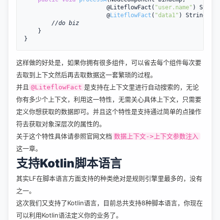
                        @LiteflowFact(
"user.name"
)
 String
                        @
LiteflowFact
(
"data1"
)
 String dat
//do biz
    }

这样做的好处是，如果你拥有很多组件，可以省去每个组件每次要
去取到上下文然后再去取数据这一套繁琐的过程。
并且
是支持在上下文里进行自动搜索的，无论
@LiteflowFact
你有多少个上下文，利用这一特性，无需关心具体上下文，只需要
定义你想获取的数据即可。并且这个特性是支持通过简单的点操作
符去获取对象深层次的属性的。
关于这个特性具体请参照官网文档
数据上下文->上下文参数注入
这一章。
支持Kotlin脚本语言
其实LF在脚本语言方面支持的种类绝对是规则引擎里最多的，没有
之一。
这次我们又支持了Kotlin语言，目前总共支持8种脚本语言，你现在
可以利用Kotlin语法定义你的业务了。