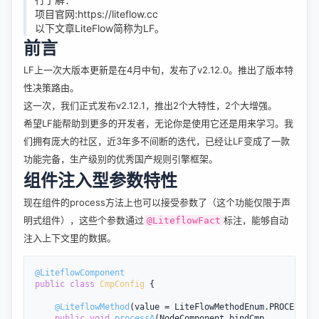
项目官网:https://liteflow.cc
以下文章LiteFlow简称为LF。
前言
LF上一次大版本更新是在4月中旬，发布了v2.12.0。推出了版本特
性决策路由。
这一次，我们正式发布v2.12.1，推出2个大特性，2个大增强。
希望LF能帮助到更多的开发者，无论你是使用它还是用来学习。我
们拥有庞大的社区，近3年多不间断的迭代，已经让LF变成了一款
功能完备，生产级别的优秀国产规则引擎框架。
组件注入型参数特性
现在组件的process方法上也可以接受参数了（这个功能仅限于声
明式组件），这些个参数通过
标注，能够自动
@LiteflowFact
注入上下文里的数据。
@LiteflowComponent
public
class
CmpConfig
{

@LiteflowMethod
(value = LiteFlowMethodEnum.PROCESS, n
public
void
processA
(NodeComponent bindCmp,
