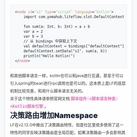
<
node
id
=
"s1"
type
=
"script"
language
=
"kotlin"
>
    import com.yomahub.liteflow.slot.DefaultContext

    fun sum(a: Int, b: Int) = a + b

    var a = 2

    var b = 3

    // 从 bindings 中获取上下文

    val defaultContext = bindings["defaultContext"] as De
    defaultContext.setData("s1", sum(a, b))

</
node
>
和其他脚本语言一样，kotlin也可以和java进行互通，甚至于可以
引入spring的bean进行rpc调用也是可以的。这本质上是LF的底层
机制比较完善，和用什么脚本语言无关的。
关于这个特性具体请参照官网文档
脚本组件->脚本语言种类-
。
>Kotlin脚本引擎
决策路由增加Namespace
LF在v2.12.0中推出了决策路由特性，但是社区里很多使用了这一
特性的同学反映决策路由是全局匹配，如果决策路由一多会影响其