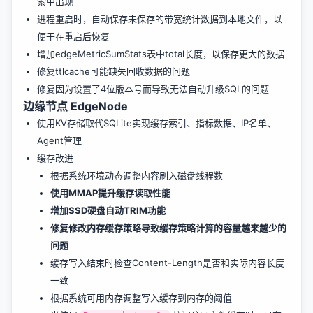
索中出现
进程重启时，自动保存未保存的带宽统计数据到本地文件，以
便于在重启后恢复
增加edgeMetricSumStats表中total长度，以保存更大的数据
修复ttlcache可能缺失回收数据的问题
修复因为设置了4位版本号而导致无法自动升级SQL的问题
边缘节点 EdgeNode
使用KV存储取代SQLite实现缓存索引、指标数据、IP名单、
Agent管理
缓存改进
根据系统环境动态调整内容刷入磁盘线程数
使用MMAP提升缓存读取性能
增加SSD硬盘自动TRIM功能
修复修改内存缓存策略导致缓存策略计算的容量越来越少的
问题
缓存写入结束时检查Content-Length是否和实际内容长度
一致
根据系统可用内存调整写入缓存到内存的阈值