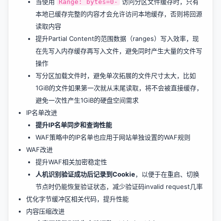
当使用
访问分区文件缓存时，只有
Range: bytes=0-
本地已缓存完整的内容才会允许访问本地缓存，否则将回源
读取内容
提升Partial Content的范围数据（ranges）写入效率，现
在先写入内存缓存再写入文件，避免同时产生大量的文件写
操作
写分区加载文件时，避免单次拓展的文件尺寸太大，比如
1GiB的文件如果第一次就从末尾读取，将不会被直接缓存，
避免一次性产生1GiB的硬盘空间需求
IP名单改进
提升IP名单同步和查询性能
WAF策略中的IP名单也应用于网站单独设置的WAF规则
WAF改进
提升WAF相关加密稳定性
人机识别验证成功后记录到Cookie
，以便于在重启、切换
节点时仍能恢复验证状态，减少验证码invalid request几率
优化字节缓冲区相关代码，提升性能
内容压缩改进