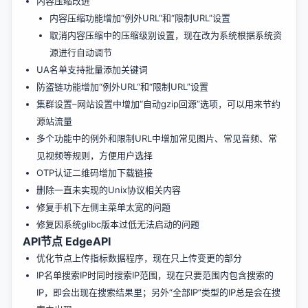
内容压缩改进
内容压缩功能增加“例外URL“和“限制URL”设置
取消内容压缩中的压缩级别设置，现在改为系统根据系统资
源进行自动调节
UA名单支持批量添加关键词
防盗链功能增加“例外URL“和“限制URL”设置
集群设置–网站设置中增加“自动gzip回源”选项，可以用来节约
源站流量
多个功能中的例外和限制URL中增加常见图片、常见音频、常
见视频等规则，方便用户选择
OTP认证二维码增加下载链接
删除一直未实现的Unix协议相关内容
修复手机下左侧主菜单太宽的问题
修复因系统glibc版本过低无法启动的问题
API节点 EdgeAPI
优化节点上传指标数据程序，现在只上传变更的部分
IP名单搜索IP时同时搜索IP范围，现在只要范围内包含搜索的
IP，即会出现在搜索结果里；另外“全部IP”类型的IP总是会在搜