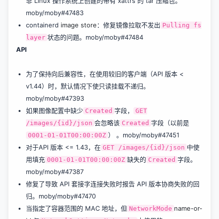
非 Linux 操作系统上创建的带有 xattrs 的 tar 压缩包。
moby/moby#47483
containerd
image store
：修复镜像拉取不发出
Pulling fs
状态的问题。
moby/moby#47484
layer
API
为了保持向后兼容性，在使用较旧的客户端（API 版本 <
v1.44）时，默认情况下使只读挂载不递归。
moby/moby#47393
如果图像配置中缺少
字段，
Created
GET
会忽略该
字段（以前是
/images/{id}/json
Created
） 。
moby/moby#47451
0001-01-01T00:00:00Z
对于API 版本 <= 1.43，在
中使
GET /images/{id}/json
用填充
缺失的
字段。
0001-01-01T00:00:00Z
Created
moby/moby#47387
修复了导致 API 套接字连接失败时报告 API 版本协商失败的回
归。
moby/moby#47470
当指定了容器范围的 MAC 地址，但
name-or-
NetworkMode