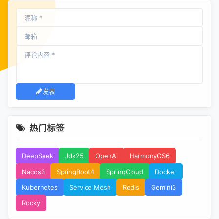
发表
热门标签
DeepSeek
Jdk25
OpenAi
HarmonyOS6
Nacos3
SpringBoot4
SpringCloud
Docker
Kubernetes
Service Mesh
Redis
Gemini3
Rocky