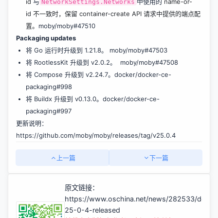
id
与
中使用的
name-or-
NetworkSettings.Networks
id 不一致时，保留 container-create API 请求中提供的端点配
置。
moby/moby#47510
Packaging updates
将 Go 运行时升级到
1.21.8
。
moby/moby#47503
将 RootlessKit 升级到
v2.0.2
。
moby/moby#47508
将 Compose 升级到
v2.24.7
。
docker/docker-ce-
packaging#998
将 Buildx 升级到
v0.13.0
。
docker/docker-ce-
packaging#997
更新说明：
https://github.com/moby/moby/releases/tag/v25.0.4
上一篇
下一篇
原文链接：
https://www.oschina.net/news/282533/docke
25-0-4-released