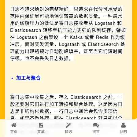
日志不追求绝对的完整精确，只追求在代价可承受的
范围内保证尽可能地保证较高的数据质量。一种最常
用的缓解压力的做法是将日志接收者从 Logstash 和
Elasticsearch 转移至抗压能力更强的队列缓存，譬如
在 Logstash 之前架设一个 Kafka 或者 Redis 作为缓
冲层，面对突发流量，Logstash 或 Elasticsearch 处
理能力出现瓶颈时自动削峰填谷，甚至当它们短时间
停顿，也不会丢失日志数据。
加工与聚合
将日志集中收集之后，存入 Elasticsearch 之前，一
般还要对它们进行加工转换和聚合处理。这是因为日
志是非结构化数据，一行日志中通常会包含多项信
息，如果不做处理，那在 Elasticsearch 就只能以全
文检索的原始方式去使用日志，既不利于统计对比，
也不利于条件过滤。
首页
文章
精选
留言
我的