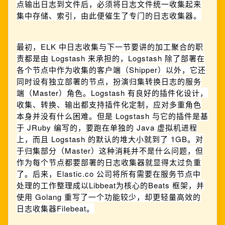
点输出日志到文件后，必须将日志文件统一收集起来
集中存储、索引，由此便催生了专门的日志收集器。
最初，ELK 中日志收集与下一节要讲的加工聚合的职
责都是由 Logstash 来承担的，Logstash 除了部署在
各个节点中作为收集的客户端（Shipper）以外，它还
同时设有独立部署的节点，扮演归集转换日志的服务
端（Master）角色。Logstash 有良好的插件化设计，
收集、转换、输出都支持插件化定制，应对多重角色
本身并没有什么困难。但是 Logstash 与它的插件是基
于 JRuby 编写的，要跑在单独的 Java 虚拟机进程
上，而且 Logstash 的默认的堆大小就到了 1GB。对
于归集部分（Master）这种消耗并不是什么问题，但
作为每个节点都要部署的日志收集器就显得太过负重
了。后来，Elastic.co 公司将所有需要在服务节点中
处理的工作整理成以Libbeat为核心的Beats 框架，并
使用 Golang 重写了一个功能较少，却更轻量高效的
日志收集器Filebeat。