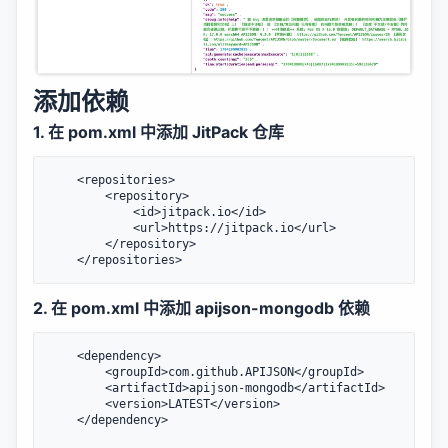
添加依赖
1. 在 pom.xml 中添加 JitPack 仓库
	<
repositories
>

		<
repository
>

		    <
id
>jitpack.io</
id
>

		    <
url
>https://jitpack.io</
url
>

		</
repository
>

	</
repositories
2. 在 pom.xml 中添加 apijson-mongodb 依赖
	<
dependency
>

	    <
groupId
>com.github.APIJSON</
groupId
>

	    <
artifactId
>apijson-mongodb</
artifactId
>

	    <
version
>LATEST</
version
>

	</
dependency
>
