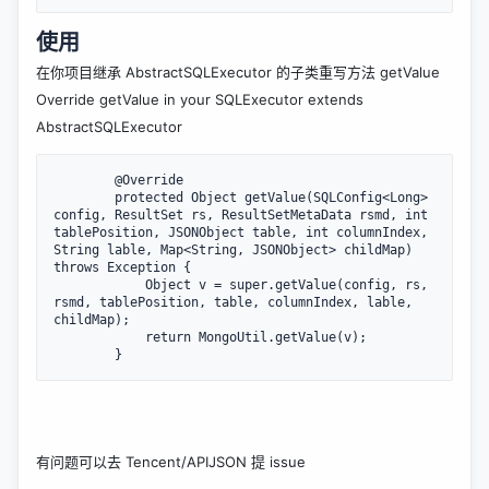
使用
在你项目继承 AbstractSQLExecutor 的子类重写方法 getValue
Override getValue in your SQLExecutor extends
AbstractSQLExecutor
@
Override
protected
Object
getValue
(
SQLConfig
<
Long
> 
config
, 
ResultSet
rs
, 
ResultSetMetaData
rsmd
, 
int
tablePosition
, 
JSONObject
table
, 
int
columnIndex
, 
String
lable
, 
Map
<
String
, 
JSONObject
> 
childMap
) 
throws
Exception
 {

Object
v
 = 
super
.
getValue
(
config
, 
rs
, 
rsmd
, 
tablePosition
, 
table
, 
columnIndex
, 
lable
, 
childMap
);

return
MongoUtil
.
getValue
(
v
);

        }
有问题可以去
Tencent/APIJSON
提 issue