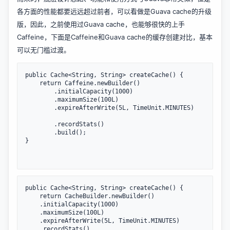
各方面的性能都要远远超过前者，可以看做是Guava cache的升级
版，因此，之前使用过Guava cache，也能够很快的上手
Caffeine，下面是Caffeine和Guava cache的缓存创建对比，基本
可以无门槛过渡。
public Cache<String, String> createCache() {

    return Caffeine.newBuilder()

        .initialCapacity(1000)

        .maximumSize(100L)

        .expireAfterWrite(5L, TimeUnit.MINUTES)

        .recordStats()

        .build();

}

public Cache<String, String> createCache() {    

    return CacheBuilder.newBuilder()

    .initialCapacity(1000)

    .maximumSize(100L)

    .expireAfterWrite(5L, TimeUnit.MINUTES)

    .recordStats()
