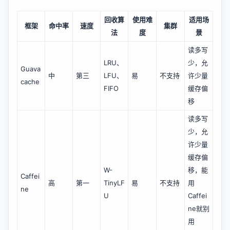
回收算
使用难
适用场
框架
命中率
速度
集群
法
度
景
读多写
LRU、
少，允
Guava 
中
第三
LFU、
易
不支持
许少量
cache
FIFO
缓存偏
移
读多写
少，允
许少量
缓存偏
W-
移，能
Caffei
高
第一
TinyLF
易
不支持
用
ne
U
Caffei
ne就别
用