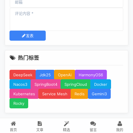
发表
热门标签
DeepSeek
Jdk25
OpenAi
HarmonyOS6
Nacos3
SpringBoot4
SpringCloud
Docker
Kubernetes
Service Mesh
Redis
Gemini3
Rocky
首页
文章
精选
留言
我的