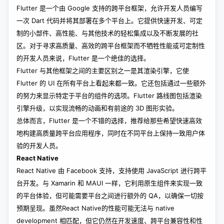
Flutter 是一个由 Google 支持的跨平台框架，允许开发人员编写
一次 Dart 代码并将其部署在多个平台上。它提供快速开发、可定
制的小部件、高性能、与其他技术的轻松集成以及不断发展的社
区。对于寻求高质量、高效的跨平台框架而不牺牲性能或可定制性
的开发人员来说，Flutter 是一个绝佳的选择。
Flutter 与其他框架之间的主要区别之一是其渲染引擎，它使
Flutter 的 UI 在所有平台上看起来都一致。它还包括通过一些额外
的努力来显示特定于平台的组件的选项。Flutter 路线图包括渲染
引擎升级，以实现流畅的动画和有前途的 3D 图形实验。
总体而言，Flutter 是一个不错的选择，推荐给那些希望快速高效
地构建高质量跨平台应用程序，同时在不同平台上保持一致用户体
验的开发人员。
React Native
React Native 由 Facebook 支持，支持使用 JavaScript 进行跨平
台开发。与 Xamarin 和 MAUI 一样，它利用原生组件来实现一致
的平台体验，但可能需要平台之间进行额外的 QA，以确保一切按
预期呈现。虽然React Native的性能可能无法与 native
development 相匹配，但它仍然在开发速度、跨平台兼容性和性