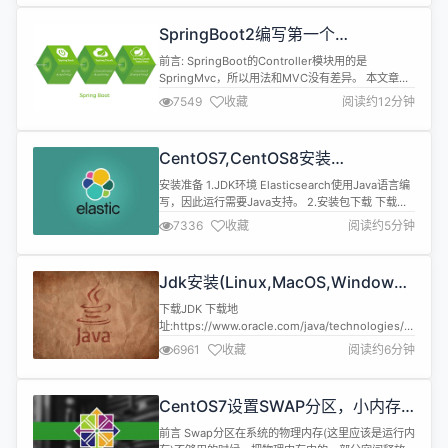
Maven MySQL、Redis 本文章代码建立的环境基础
注:由于环境不同可能会导致代码运行效果不同，请同
SpringBoot2编写第一个
步环境 开发环境 名称...
Controller，响应你的http请求并返
前言: SpringBoot的Controller模块用的是
回结果
SpringMvc，所以用法和MVC没有差异。 本文章主
要讲解 1.如何接收一个请求 2.如何获取请求的参数
7549
收藏
阅读约12分钟
3.常用的两种返回值JSONObject和
ModelAndView 4.GET请求和POST请求 5.获取路
径参数 6.HttpServletRequest和
CentOS7,CentOS8安装
HttpServletRespo...
Elasticsearch6.8.6
安装准备 1.JDK环境 Elasticsearch使用Java语言编
写，因此运行需要Java支持。 2.安装包下载 下载地
址:https://www.elastic.co/cn 3.可视化工具
7336
收藏
阅读约5分钟
elasticsearch-head下载(可选) 下载地
址:https://github.com/mobz/elasticsearch-head
4.中文分词插件下载...
Jdk安装(Linux,MacOS,Windows),
包含三大操作系统的最全安装
下载JDK 下载地
址:https://www.oracle.com/java/technologies/javase-
downloads.html 注意:依据自己的操作系统下载对
6961
收藏
阅读约6分钟
应的JDK版本 Linux: jdk-17_linux-x64_bin.tar.gz
173.30 MB MacOS: jdk-17_macos-x64_bin.tar.gz
170...
CentOS7设置SWAP分区，小内存
服务器的救世主
前言 Swap分区在系统的物理内存(这里应该是运行内