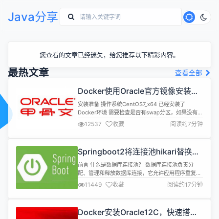
Java分享
您查看的文章已经迷失，给您推荐以下精彩内容。
最热文章
查看全部
Docker使用Oracle官方镜像安装
(12C,18C,19C)
安装准备 操作系统CentOS7_x64 已经安装了
Docker环境 需要检查是否有swap分区，如果没有请
设置 Oracle官方dockerfiles下载 1.下载 地
12537
收藏
阅读约7分钟
址:https://github.com/oracle/docker-images 2.
上传 解压后打开docker-images-
master\OracleDatabase\SingleI...
Springboot2将连接池hikari替换为
druid，体验最强大的数据库连接池
前言 什么是数据库连接池？ 数据库连接池负责分
配、管理和释放数据库连接，它允许应用程序重复使
用一个现有的数据库连接，而不是再重新建立一个；
11449
收藏
阅读约17分钟
释放空闲时间超过最大空闲时间的数据库连接来避免
因为没有释放数据库连接而引起的数据库连接遗漏。
这项技术能明显提高对数据库操作的性能。 数据库连
Docker安装Oracle12C，快速搭建
接池对比 Druid： Druid是Java语言中最好的数据库