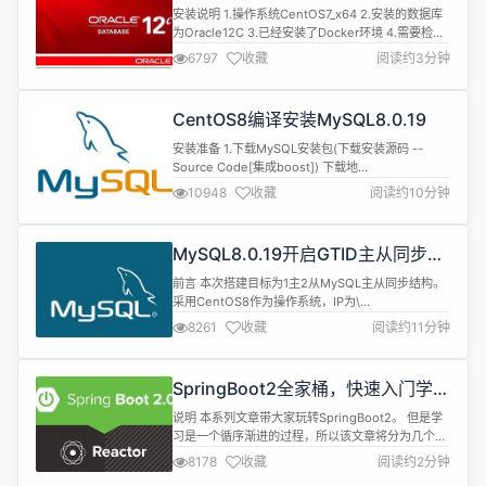
Oracle学习环境
连接池，Druid能...
安装说明 1.操作系统CentOS7_x64 2.安装的数据库
为Oracle12C 3.已经安装了Docker环境 4.需要检查
是否有swap分区，如果没有请设置 安装 1.Docker安
6797
收藏
阅读约3分钟
装 镜像准备 sh 复制代码 docker pull
sath89/oracle-12c 启动镜像 sh 复制代码 docker
run -d --name oracle1...
CentOS8编译安装MySQL8.0.19
安装准备 1.下载MySQL安装包(下载安装源码 --
Source Code[集成boost]) 下载地
址:https://dev.mysql.com/downloads/mysql 2.
10948
收藏
阅读约10分钟
编译环境准备:(已经安装就无需重复操作)针对
CentOS其他请百度 sh 复制代码 dnf install -y
make cmake gcc gcc-c++ ncurs...
MySQL8.0.19开启GTID主从同步
CentOS8
前言 本次搭建目标为1主2从MySQL主从同步结构。
采用CentOS8作为操作系统，IP为\
[10.0.0.211,10.0.0.212,10.0.0.213]。MySQL版本为
8261
收藏
阅读约11分钟
8.0.19，端口均采用3306。本文仅讲解主从配置，
因此安装MySQL的方式请参考安装文档。 GTID模式
介绍 一、GTID Replication介绍 从MySQL5.6开始
SpringBoot2全家桶，快速入门学习
增加...
开发网站教程
说明 本系列文章带大家玩转SpringBoot2。 但是学
习是一个循序渐进的过程，所以该文章将分为几个小
章节讲述。 并且在学习SpringBoot之前需要一定的
8178
收藏
阅读约2分钟
基础知识 SpringMVC、Spring、MyBatis基础知识