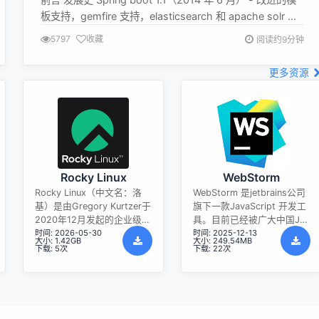
板支持，gemfire 支持，elasticsearch 和 apache solr 的
自动配置。 Spring Boot 1.2（2015 年 3 月） - 升级到
5797
收藏
阅读约9分钟
servlet 3.1 / tomcat 8 / jetty 9，spring 4.1 升级，支持
banne...
更多资源
Rocky Linux
WebStorm
Rocky Linux（中文名：洛
WebStorm 是jetbrains公司
基）是由Gregory Kurtzer于
旗下一款JavaScript 开发工
2020年12月发起的企业级
具。目前已经被广大中国JS
时间: 2026-05-30
时间: 2025-12-13
Linux发行版，作为CentOS
开发者誉为“Web前端开发神
大小: 1.42GB
大小: 249.54MB
稳定版停止维护后与
器”、“最强大的HTML5编辑
下载: 5次
下载: 22次
RHEL（Red Hat Enterprise
器”、“最智能的JavaScript
Linux）完全兼容的开源替代
IDE”等。与IntelliJ IDEA同
方案，由社区拥有并管理，
源，继承了IntelliJ IDEA强大
支持x86_64、aarch64等架
的JS部分的功能。
构。其通过重新编译RHEL源