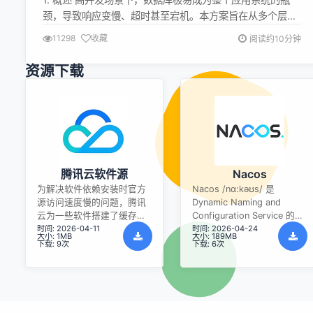
颈，导致响应变慢、超时甚至宕机。本方案旨在从多个层面
（SQL、数据库配置、架构、硬件等）提供优化策略，以提
11298
收藏
阅读约10分钟
升 MySQL 在高并发环境下的性能、稳定性和扩展性。 2.
SQL 语句及索引优化 (最有效、成本最低) 2.1 避免慢查询
资源下载
使用 EXPLAIN：分析所有核心 SQL 的执行计划
（EXPLAIN...
腾讯云软件源
Nacos
为解决软件依赖安装时官方
Nacos /nɑ:kəʊs/ 是
源访问速度慢的问题，腾讯
Dynamic Naming and
云为一些软件搭建了缓存服
Configuration Service 的首
时间: 2026-04-11
时间: 2026-04-24
务。您可以通过使用腾讯云
字母简称，一个易于构建 AI
大小: 1MB
大小: 189MB
软件源站来提升依赖包的安
Agent 应用的动态服务发
下载: 9次
下载: 6次
装速度。为了方便用户自由
现、配置管理和AI智能体管
搭建服务架构，目前腾讯云
理平台。Nacos 致力于帮助
软件源站支持公网访问和内
您发现、配置和管理微服务
网访问。
及AI智能体应用。Nacos 提
供了一组简单易用的特性