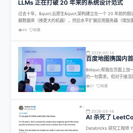
LLMs 正在打破 20 年来的系统设计范式
过去十年，&quot;云原生&quot;架构建立在一个 20 
展数据库（换更大的机器），然后水平扩展应用服务器（增加
心，数据库才是唯一真相来源。 但 LLM 和 AI Agent 正在
49
收藏
2026-05-14
百度地图携国内首家
&ldquo;帮我在页面上加一
的一句需求。但对于接活
该用城市检索还是周边检索
57
收藏
开都不算难。但连在一起，
2026-05-14
AI 杀死了 Lee
员吗？
Databricks 研究工程师 