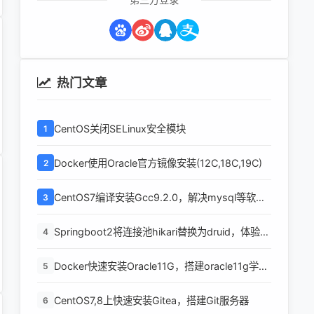
热门文章
CentOS关闭SELinux安全模块
1
Docker使用Oracle官方镜像安装(12C,18C,19C)
2
CentOS7编译安装Gcc9.2.0，解决mysql等软件
3
编译问题
Springboot2将连接池hikari替换为druid，体验最
4
强大的数据库连接池
Docker快速安装Oracle11G，搭建oracle11g学习
5
环境
CentOS7,8上快速安装Gitea，搭建Git服务器
6