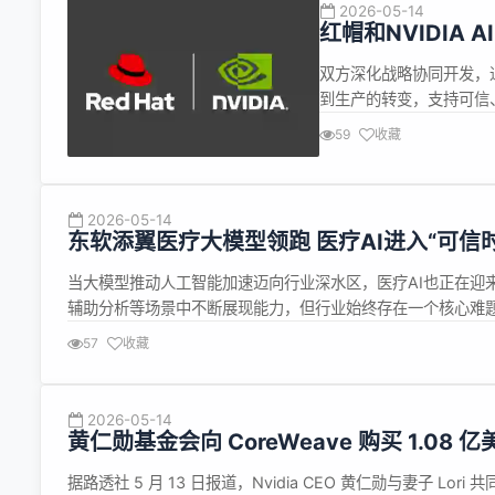
2026-05-14
红帽和NVIDIA
双方深化战略协同开发，
到生产的转变，支持可信、
帽和NVIDIA AI工厂（Re
59
收藏
推动企业落地AI技术与长
2026-05-14
东软添翼医疗大模型领跑 医疗AI进入“可信时
当大模型推动人工智能加速迈向行业深水区，医疗AI也正在迎
辅助分析等场景中不断展现能力，但行业始终存在一个核心难题
AI能否进入临床的关键，从来不是&ldquo;会不会回答&rdquo;
57
收藏
2026-05-14
黄仁勋基金会向 CoreWeave 购买 1.0
据路透社 5 月 13 日报道，Nvidia CEO 黄仁勋与妻子 Lori 共同