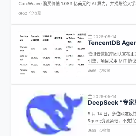
CoreWeave 购买价值 1.083 亿美元的 AI 算力，
动。 CoreWeave 成立于 2017 年，是一家...
52
收藏
2026-05-14
TencentDB Ag
腾讯云数据库团队宣布正式开源 
引擎，项目采用 MIT 协议
下文、复用历史经验&md
66
收藏
沉淀跨会话的经验资产。&rd
2026-05-14
DeepSeek 
张”
5 月 14 日，多位网友反馈
&quot;资源紧张，不支持
的上下文窗口（128K 
58
收藏
案。用户可以将技术论文、