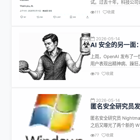
试。过去十年，科技公司
天，最弱智的 AI 模型进
111
收藏
46.8 万次浏览，引发了
2026-05-14
AI 安全的另一
上周，OpenAI 发布了一
用户表现出精神病、躁狂、
震撼，但更值得关注的是
79
收藏
是给出一个危机热线链接，然后继
2026-05-14
匿名安全研究员发现 
SYSTEM 提权
匿名安全研究员 Nightmare-
之后又曝光了两个新的 W
一个漏洞 YellowKey 
77
收藏
漏洞之一&quot;&...