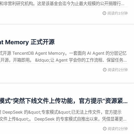
并捐赠给大学和非营利研究机构。这是该基金会迄今为止最大规模的公开捐赠行
阅读约3分钟
ent Memory 正式开源
TencentDB Agent Memory。一套面向 AI Agent 的分层记忆
开源，开箱即用。 &ldquo;让 Agent 学会你的工作流程、保留任务上
ash;&mdash;以符号化记忆化解单次长任务的信息过载，以分层记忆
阅读约2分钟
quo; 公告称，超...
“专家模式”突然下线文件上传功能，官方提示“资源紧
 DeepSeek 的&quot;专家模式&quot;已无法上传文件，官方提示
文件上传&quot;。 DeepSeek 的专家模式自推出以来，凭借显著更长
对比快速模式的 32K）和深度推理能力，成为处理复杂长文档的首选方
阅读约2分钟
代码仓库、合同文书等大体积文件直接...