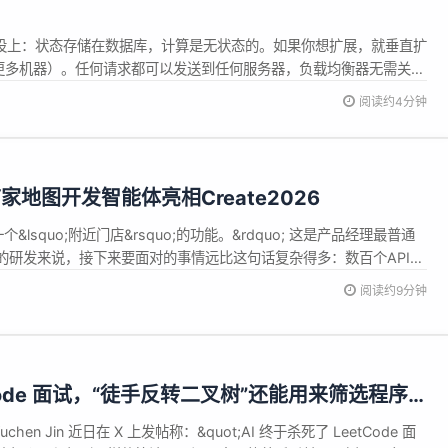
年前的假设上：状态存储在数据库，计算是无状态的。如果你想扩展，就垂直扩
更多机器）。任何请求都可以发送到任何服务器，负载均衡器无需关
悄悄打破这个假设，让这种架构越来越难用。Zak...
阅读约4分钟
地图开发智能体亮相Create2026
个&lsquo;附近门店&rsquo;的功能。&rdquo; 这是产品经理最普通
的研发来说，接下来要面对的事情远比这句话复杂得多：数百个API，
？JSAPI和WebAPI选哪个？坐标为什么偏了几百米？ 每个问题拆
阅读约9分钟
足够让一个熟练的开发者在文档、控制台和代码编辑器...
tCode 面试，“徒手反转二叉树”还能用来筛选程序
Yuchen Jin 近日在 X 上发帖称：&quot;AI 终于杀死了 LeetCode 面