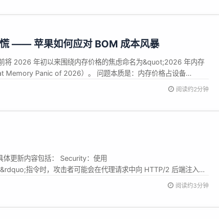
恐慌 —— 苹果如何应对 BOM 成本风暴
u 日前将 2026 年初以来围绕内存价格的焦虑命名为&quot;2026 年内存
eat Memory Panic of 2026）。 问题本质是：内存价格占设备
能从 15% 跳升至 40%。这对任何厂商都是巨大压力。 但 Dediu
阅读约2分钟
了它与供应...
布，具体更新内容包括： Security：使用
t_body&rdquo;指令时，攻击者可能会在代理请求中向 HTTP/2 后端注入数
）。 Security：当 ngx_http_rewrite_module 处理经过特殊构造的
阅读约3分钟
发生堆内存缓冲...