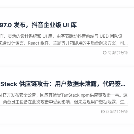
v2.97.0 发布，抖音企业级 UI 库
代、全面、灵活的设计系统和 UI 库，由字节跳动抖音前端与 UED 团队设
含设计语言、React 组件、主题等开箱即用的中后台解决方案，可
 应用。 Semi Design v2.97.0 已发布，此版本带来如下更新内容：
阅读约7分钟
组件新增remot...
TanStack 供应链攻击：用户数据未泄露，代码签名
nAI官方发布安全公告，回应其遭受TanStack npm供应链攻击一事。这
认，两台员工设备在此次攻击中受到影响，但未发现用户数据泄露、生
证据。尽管如此，出于谨慎考虑，OpenAI正在全面轮换其代码签名
阅读约12分钟
用户在2026年6月12日前更新应用至最新版本。这是继今年...