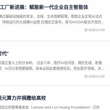
 AI工厂新进展：赋能新一代企业自主智能体
通过基础设施级的安全、合规、生命周期管理，帮助企业实现从试点
持续运行的大规模AI运营 红帽近日宣布，其与NVIDIA联合开发的红
d Hat AI Factory with NVIDIA）软件平台取得多项新进展，进一步
阅读约8分钟
期运行式自主智能体。此次更新重点增强了持续...
代”
来真正意义上的分水岭。 过去几年，医疗AI在问答、病历生成、影像
：AI可以变得更聪明，却未必因此更值得信任。而在医疗领域，决定
，而是&ldquo;能不能被验证、被解释、被追溯&r...
阅读约5分钟
8 亿美元算力并捐赠给高校
创立的慈善基金会（Jensen and Lori Huang Foundation）已向