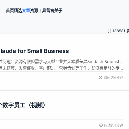
首页
精选
文章
资源
工具
留言
关于
共 188581 
aude for Small Business
问题：资源有限但需求与大型企业并无本质差异&mdash;&mdash;
月末结算、发票催收、客户跟进、营销策划等工作，却没有足够的专
些任务。AI 本应成为解决这个问题的新基础设施，但大多数 AI 工具
阅读约4分钟
复杂度高、部署成本高；要么功能单一，难以与小企业日常使用的财
造一个数字员工（视频）
阅读约1分钟