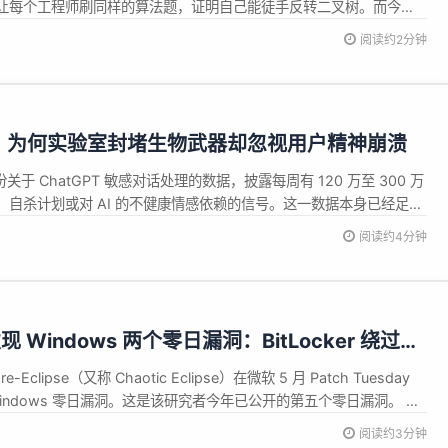
让每个工程师刷同样的算法题，证明自己能徒手反转二叉树。而今
去就能一次性完成整个面试。谢谢你，AI。&quot; 这条帖子获得了
阅读约2分钟
编程界关于面试方式价值的激烈争...
面：为何实验室封堵生物武器却忽视用户精神崩溃
份关于 ChatGPT 敏感对话处理的数据，披露每周有 120 万至 300 万
自杀计划或对 AI 的不健康情感依赖的信号。这一数据本身已经足够
：生物武器内容会被模型直接拒绝，而用户表达自杀意念时，模型只
阅读约4分钟
续对话。 这是 Sofia Quintero 在《P...
Windows 两个零日漏洞：BitLocker 绕过与
Eclipse（又称 Chaotic Eclipse）在微软 5 月 Patch Tuesday
indows 零日漏洞。这是该研究者今年已公开的第五个零日漏洞。 第
可绕过 BitLocker 全磁盘加密。研究者描述这是&quot;他发现的最疯狂的
阅读约3分钟