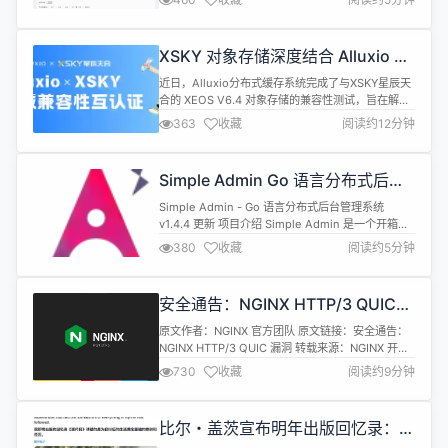
用，不对原有系统产生影响。 源码地址 项目 GITEE
GITHUB 后端地址
https://gitee.com/dromara/dax-pay
XSKY 对象存储深度结合 Alluxio 分
https://github.com/dromara/dax-...
布式缓存系统，GPU 利用率提高至
近日，Alluxio分布式缓存系统完成了与XSKY星辰天
90% 以上
合的 XEOS V6.4 对象存储的兼容性测试，旨在解决
数据管理和加速方面的挑战。双方进行了深度的产品
363
收藏
阅读约12分钟
对接和联合开发，将 Alluxio 分布式缓存系统与
XEOS 对象存储的众多应用特性进行结合，推出一体
化存储联合方案，以更好地支持 AI 场景下的数据管
Simple Admin Go 语言分布式后台
理和加速需求。 近年来，随着 AI、大数据的逐渐...
管理系统 v1.4.4 发布
Simple Admin - Go 语言分布式后台管理系统
v1.4.4 更新 项目介绍 Simple Admin 是一个开箱即
用的分布式微服务后端管理系统，基于 go-zero 开
380
收藏
阅读约5分钟
发，为开发中大型后台提供了丰富的功能，支持三端
代码生成。 官方自带多种扩展，助力中小企业快速上
云，快速迭代。适合用于微服务学习和商用，开源免
安全通告：NGINX HTTP/3 QUIC
费。 Simple Admin Cor...
漏洞
原文作者：NGINX 官方团队 原文链接：安全通告：
NGINX HTTP/3 QUIC 漏洞 转载来源：NGINX 开源
社区 NGINX 唯一中文官方社区 ，尽在nginx.org.cn
730
收藏
阅读约9分钟
F5 于昨晚发布了特别安全通告，涉及四个与 NGINX
HTTP/3 QUIC 模块相关的中级数据面 CVE 漏洞，
其中三个为 DoS 攻击类型风险，一个为随机信息泄
比尔・盖茨宣布明年出版回忆录：
漏风险...