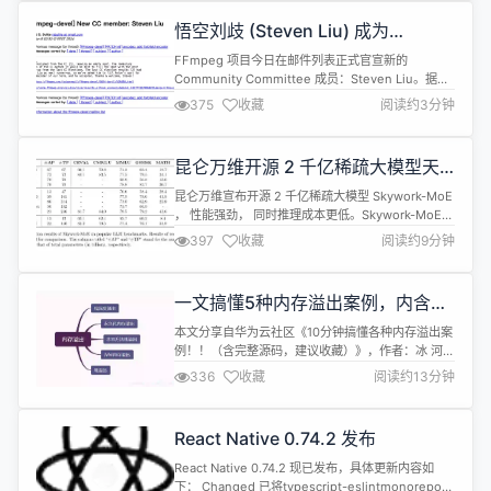
悟空刘歧 (Steven Liu) 成为
FFmpeg 社区委员会成员
FFmpeg 项目今日在邮件列表正式官宣新的
Community Committee 成员：Steven Liu。据悉
这是首位成为 FFmpeg 社区委员会成员的亚洲人。
375
收藏
阅读约3分钟
FFmpeg 社区委员会 (Community Committee) 目
前共 5 名成员，主要职责是规范开发者在邮件列表与
IRC 频道上的行为，维持工作环境，仲裁调解开发者
昆仑万维开源 2 千亿稀疏大模型天
之间的纠纷，是社...
工 MoE，能用 4090 推理
昆仑万维宣布开源 2 千亿稀疏大模型 Skywork-MoE
， 性能强劲， 同时推理成本更低。Skywork-MoE
基于之前昆仑万维开源的 Skywork-13B 模型中间
397
收藏
阅读约9分钟
checkpoint 扩展而来， 是首个完整将 MoE
Upcycling 技术应用并落地的开源千亿 MoE大模
型，也是首个支持用单台 4090 服务器推理的开源千
一文搞懂5种内存溢出案例，内含完
亿 MoE大模型。...
整源码
本文分享自华为云社区《10分钟搞懂各种内存溢出案
例！！（含完整源码，建议收藏）》，作者：冰 河。
作为程序员，多多少少都会遇到一些内存溢出的场
336
收藏
阅读约13分钟
景，如果你还没遇到，说明你工作的年限可能比较
短，或者你根本就是个假程序员！哈哈，开个玩笑。
今天，我们就以Java代码的方式来列举几个典型的内
React Native 0.74.2 发布
存溢出案例，希望大家在日常工作中，尽量避免写这
些low水平的代码。 我们先来看...
React Native 0.74.2 现已发布，具体更新内容如
下： Changed 已将typescript-eslintmonorepo