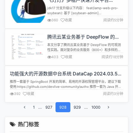
《灯灯》多租户快速开发平台
4.19.0-java17-beta.1 版本发布，抢
jdk17 分支升级以下内容： feat(lamp-web-pro-
先体验新版UI
soybean): 基于 [soybean-admin]
(https://github.com/soybeanjs/soybean-
360
收藏
阅读约5分钟
admin)、[fast-crud](https://github.com/fast-
crud/fast-crud) 封装的全新前端，功能已完成
90%。 [立即...
腾讯云某业务基于 DeepFlow 的可
观测性实践
本文分享了腾讯云某业务基于 DeepFlow 的可观测
性实践。面对复杂的业务服务（800+）和多样的编
程语言，腾讯云某业务团队选择了 DeepFlow 作为
403
收藏
阅读约18分钟
跨语言、无侵入的可观测技术。与其他技术（如
Hubble 和 Pixie）相比，DeepFlow 在数据指标、
协议支持和扩展能力等方面表现优异，成为最佳选
功能强大的开源数据中台系统 DataCap 2024.03.5
择。引入 DeepFlow 后，腾讯云通过与现有系...
发布
推荐一套基于 SpringBoot 开发的简单、易用的开源权限管理平台，建议下载
使用:https://github.com/devlive-community/authx 推荐一套为 Java 开发
人员提供方便易用的 SDK 来与目前提供服务的的 Open AI 进行交互组件：
392
收藏
阅读约3分钟
https://github.com/devlive-community/open...
1
...
927
928
929
...
1000
热门标签