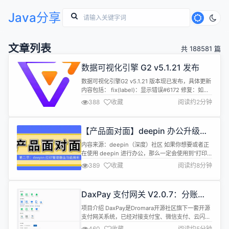
Java分享
文章列表
共 188581 篇
数据可视化引擎 G2 v5.1.21 发布
数据可视化引擎G2 v5.1.21 版本现已发布，具体更新
内容包括： fix(label)：显示错误#6172 修复：如果
fromPath 等于 toPath，则跳过动画#6193 文档：
388
收藏
阅读约2分钟
工具提示交互的拼写错误#6211 feat：添加自定义标
签变换的上下文#6222 feat(label)：添加标签变换
功能 excessAdjust#6209 chore...
【产品面对面】deepin 办公升级：
打印管理器全功能解析及驱动资源汇
内容来源：deepin（深度）社区 如果你想要或者正
总
在使用 deepin 进行办公，那么一定会使用到“打印
管理器”。打印管理器作为一款管理打印机的工具，
389
收藏
阅读约8分钟
将成为你办公得力助手之一。近期，我们会在
deepin 应用商店发布打印管理器新版本，也借此机
会在“产品面对面”栏目和大家简单讲一讲如何使用。
DaxPay 支付网关 V2.0.7：分账增
deepin 各版本镜像获取（含 deepin V15）：htt...
强和一些问题优化
项目介绍 DaxPay是Dromara开源社区旗下一套开源
支付网关系统，已经对接支付宝、微信支付、云闪付
相关的接口。独立部署，提供接口供业务系统进行调
460
收藏
阅读约5分钟