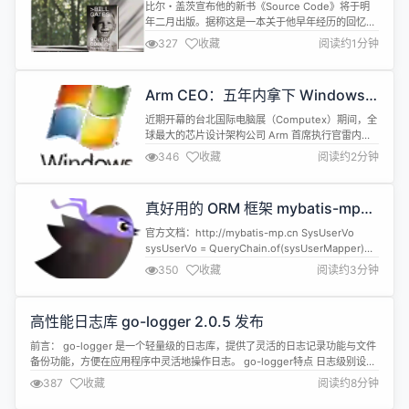
《Source Code》
比尔・盖茨宣布他的新书《Source Code》将于明
年二月出版。据称这是一本关于他早年经历的回忆
录，从童年到决定离开大学并与保罗·艾伦 (Paul
327
收藏
阅读约1分钟
Allen) 一起创办微软。
viahttps://x.com/BillGates/status/1797996988325416
比尔・盖茨透露本书讲述了他自己“一些鲜为人知的
Arm CEO：五年内拿下 Windows
成长经历，例如儿时的格格不...
PC 市场超过 50% 的份额
近期开幕的台北国际电脑展（Computex）期间，全
球最大的芯片设计架构公司 Arm 首席执行官雷内・
哈斯（Rene Hass）亮相并发表演讲。 哈斯表示，
346
收藏
阅读约2分钟
该公司的目标是在五年内获得Windows PC市场超过
50%的份额。此举正值微软及其硬件合作伙伴正准备
推出基于Arm技术的新一批电脑。 微软上个月公布了
真好用的 ORM 框架 mybatis-mp
一项雄心勃勃的计划，将推出具有AI功能的新一代
1.5.6 发布
PC，...
官方文档：http://mybatis-mp.cn SysUserVo
sysUserVo = QueryChain.of(sysUserMapper)
.select(SysUserVo.class) .from(SysUser.class)
350
收藏
阅读约3分钟
.join(SysUser.class, SysRole.class)
.returnType(Sys...
高性能日志库 go-logger 2.0.5 发布
前言： go-logger 是一个轻量级的日志库，提供了灵活的日志记录功能与文件
备份功能，方便在应用程序中灵活地操作日志。 go-logger特点 日志级别设
置：允许动态调整日志级别，以便在不同环境下控制日志的详细程度。 格式化
387
收藏
阅读约8分钟
输出：支持自定义日志的输出格式，包括时间戳、日志级别、日志位置 等元
素。 文件数回滚：支持按照日志文件数自动文件回滚，并防止文件数过...