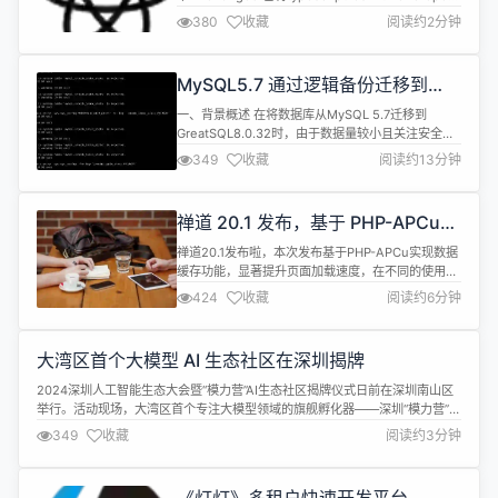
更新至v7（91d725136e） 升级 CLI 至
380
收藏
阅读约2分钟
13.6.8（335f6ed833） Fixed 当 CLI 使用缓存的
npx版本时，仅在init命令中发出警告
（b98c5b960c） 在创建组件时未应用TextI...
MySQL5.7 通过逻辑备份迁移到
GreatSQL注意事项
一、背景概述 在将数据库从MySQL 5.7迁移到
GreatSQL8.0.32时，由于数据量较小且关注安全
性，决定使用mysqldump执行逻辑备份，并将数据
349
收藏
阅读约13分钟
导入GreatSQL。但在备份时采用了备份全库(--all-
databases)的方式，在导入GreatSQL后，修改用户
密码时出现错误。这是因为mysqldump备份时包括
禅道 20.1 发布，基于 PHP-APCu
了mysql系统库，而MyS...
实现数据缓存，优化 DevOps 交互
禅道20.1发布啦，本次发布基于PHP-APCu实现数据
缓存功能，显著提升页面加载速度，在不同的使用场
景下能为系统带来10-50倍的性能提升；优化
424
收藏
阅读约6分钟
DevOps的交互体验，支持快速创建分支，优化合并
请求流程及交互细节，整体提升开发管理效率。除此
之外，我们还修复了一些已知问题，以提升您在禅道
大湾区首个大模型 AI 生态社区在深圳揭牌
中的使用体验。 新增功能点 DevOps： 支持从任
务、需求、Bug创建...
2024深圳人工智能生态大会暨“模力营”AI生态社区揭牌仪式日前在深圳南山区
举行。活动现场，大湾区首个专注大模型领域的旗舰孵化器——深圳“模力营”AI
生态社区揭牌，首批11家人工智能企业签约入驻“模力营”。 深圳“模力营”AI生态
349
收藏
阅读约3分钟
社区是粤港澳大湾区首个垂直领域大模型生态系统，专注于构建集创新资源与
高阶服务为一体的生态服务平台。 为此，深圳“模力营”汇聚AI应...