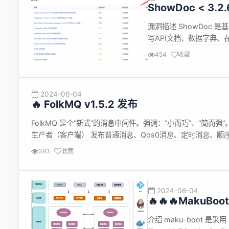
ShowDoc < 3.
漏洞描述 ShowDoc 是
写API文档、数据字典、在线
在 Showdoc 的/serve
454
收藏
攻击者可利用 sq...
2024-06-04
🔥 FolkMQ v1.5.2 发布
FolkMQ 是个“新式”的消息中间件。强调：“小而巧”、“简而
生产者（客户端） 发布普通消息、Qos0消息、定时消息、顺
取消订阅。消费-ACK（自动、手动） 服务端 发布-Confirm、订阅-
393
收藏
2024-06-04
🔥🔥🔥MakuB
介绍 maku-boot 是采用 Sp