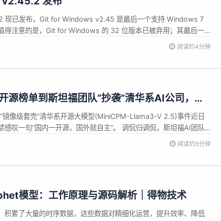
s v2.45.2 发布
.45.2 现已发布，Git for Windows v2.45 是最后一个支持 Windows 7
。值得注意的是，Git for Windows 的 32 位版本已被弃用；其最后一
 New Features 随附Git v2.45.2 随附Tig v2....
阅读约4分钟
”开源榜单到斯坦福团队“抄袭”清华系AI公司，中
多强？
)“镜像级套壳”清华系开源大模型(MiniCPM-Llama3-V 2.5)事件近日
感叹一句“国内一开源，国外就自主”。 调侃归调侃，斯坦福AI团队
都有着卓越的学术和技术研发背景，并且在AI模型领域有着深厚的积
阅读约5分钟
成果直接宣称为自己的，这种做法无疑是违背了开源社...
ophet模型：工作原理与源码解析｜得物技术
，积累了大量的时序数据，这些数据对精细化运营，提升效率、降低