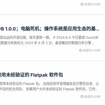
为核心框架，后台采用 Spring Cloud 为核心框架。系统目前主要功能有
阅读约2分钟
视频云的接入，课程附件管理功能，支持多家存储云的接入，...
kDB 1.0.0；电脑死机；操作系统是应用生态的基
ndows PC；大模型明星公司扎堆找“接盘侠”
辑部出品的开源日报，每天更新一期。 # 2024.6.4 今日要闻 DuckDB
启数据分析新纪元 2024 年 6 月 3 日，备受瞩目的数据分析引擎
的里程碑 ——1.0.0 版本正式发布。这个版本的代号为 "Snow
阅读约17分钟
uckDB 在数据分析...
默认禁用未经验证的 Flatpak 软件包
布默认禁用未经验证的 Flatpak 包。 启用后软件管理器会显示警告信息，让
包的安全风险。 如果用户允许未经验证的 Flatpak 软件包，它的软
记出来 Flatpak 是 Red Hat 主导开发的包格式，类似
阅读约2分钟
nap，它的 Ubuntu ...