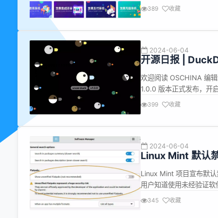
式，前台采用 vue.js 
389
收藏
课程点播功能，支持多家
2024-06-04
开源日报 | Duc
础；Arm拿下Wi
欢迎阅读 OSCHINA 编
1.0.0 版本正式发布，开
DuckDB 迎来了一个重要
399
收藏
Duck"（雪鸭），寓意着 D
2024-06-04
Linux Mint 
Linux Mint 项目宣
用户知道使用未经验证软件
件管理器会将这些软件包清晰标
345
收藏
Canonical 主导的包格式 S