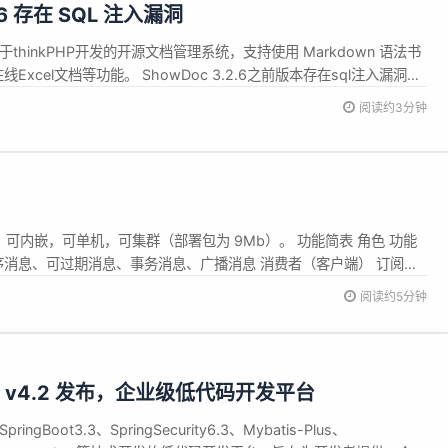
2.6 存在 SQL 注入漏洞
基于thinkPHP开发的开源文档管理系统，支持使用 Markdown 语法书
Excel文档等功能。 ShowDoc 3.2.6之前版本存在sql注入漏洞，
r/index.php?s=/api/item/pwd路径的item_id参数存在拼接执行逻辑，
阅读约3分钟
强”。可内嵌，可单机，可集群（部署包为 9Mb）。 功能简表 角色 功能
序消息、可过期消息、事务消息、广播消息 消费者（客户端） 订阅、
Confirm、取...
阅读约5分钟
oot v4.2 发布，企业级低代码开发平台
ringBoot3.3、SpringSecurity6.3、Mybatis-Plus、