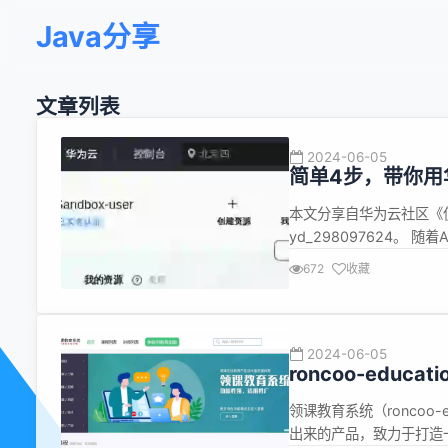
Java分享
文章列表
2024-06-05
简单4步，带你用华
本文分享自华为云社区《使
yd_298097624。
业正在经历这从生产方式和
672
收藏
内容比例将高达90%，包
华为云...
2024-06-05
roncoo-educ
统
领课教育系统（roncoo
出来的产品，致力于打造