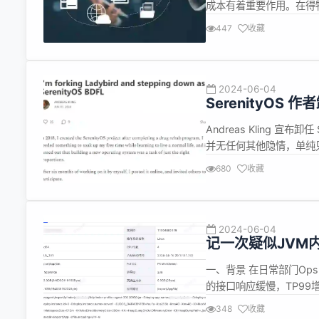
成本有着重要作用。在得物
Prophet的原理和源
447
收藏
顺序收集或观测的一系列
们可以对时间序列...
2024-06-04
SerenityOS 作
Andreas Kling 宣布卸
并无任何其他隐情，单纯只是
用于 x86 计算机的图形化的类
680
收藏
则诞生于 20...
2024-06-04
记一次疑似JVM
一、背景 在日常部门Op
的接口响应缓慢，TP9
步打印，可以有效避免同
348
收藏
的jimkv应用为了配合