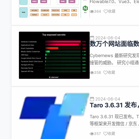
Flowable7.0、Vu
洁、高效、可扩展的低代
364
收藏
创需求的低代码开发平台。
2024-06-04
数万个网站面临
Cybernews 最新研
接管的威胁。 研究小组通
API 密钥和网站访问
358
收藏
其他机密。 对公开索引
仅...
2024-06-04
Taro 3.6.31
Taro 3.6.31 现已发
等框架来开发微信 / 京东 /
新内容如下： H5 新增了 
357
收藏
网络情况下，频繁切换页面导