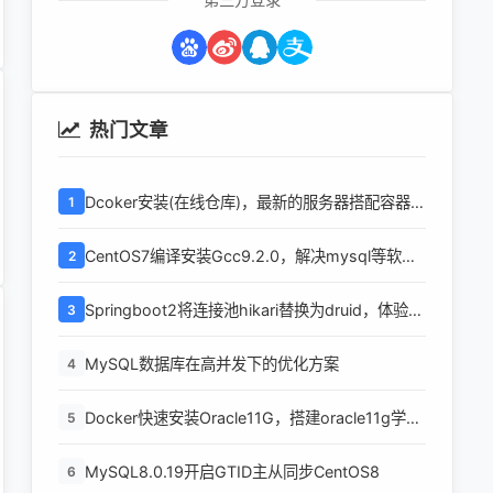
热门文章
Dcoker安装(在线仓库)，最新的服务器搭配容器使
1
用
CentOS7编译安装Gcc9.2.0，解决mysql等软件
2
编译问题
Springboot2将连接池hikari替换为druid，体验最
3
强大的数据库连接池
MySQL数据库在高并发下的优化方案
4
Docker快速安装Oracle11G，搭建oracle11g学习
5
环境
MySQL8.0.19开启GTID主从同步CentOS8
6