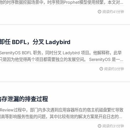
的时序数据挖掘场景中，时序预测Prophet模型使用频繁，本文对
码进行深入分析，欢迎阅读和交流。 一、引入 时间序列是指按照时间先后
阅读约41分钟
数据点，这类数据通常都具有一定时间相关性，基于这种顺序性，我
者卸任 BDFL，分叉 Ladybird
任 SerenityOS BDFL 职务，同时分叉 Ladybird 项目。他解释称，此举
因为他觉得两个项目都需要独立的发展空间。 SerenityOS 是一个
 Unix 操作系统，由 Andreas Kling 在 2018 年创建。Ladybird
阅读约3分钟
内存泄漏的排查过程
sReview过程中，部门内多次遇到应用容器所在的宿主机磁盘繁忙导致
9增高等影响服务性能的问题，其中比较有效的解决方案是开启日志的异
步日志打印在磁盘IO高起的情况下拖慢业务线程的执行效率。 部门内
阅读约31分钟
仓做切量，在最近将日志打印功能降到了INFO级别，打开日志打印以便