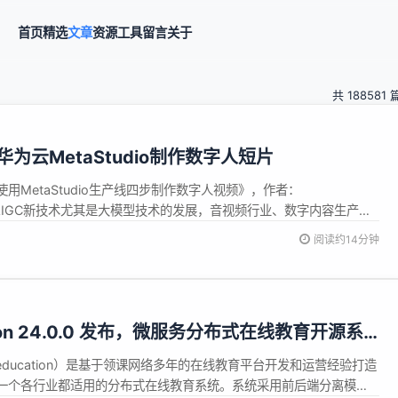
首页
精选
文章
资源
工具
留言
关于
共 188581 
为云MetaStudio制作数字人短片
用MetaStudio生产线四步制作数字人视频》，作者：
 随着AIGC新技术尤其是大模型技术的发展，音视频行业、数字内容生产行
生产效率上的一个巨大变化。预测到2030年有AI大模型生成的数字
阅读约14分钟
括通过AIGC来生成数字人，数字人视频等，本博文就来教大家如何用
ation 24.0.0 发布，微服务分布式在线教育开源系
-education）是基于领课网络多年的在线教育平台开发和运营经验打造
一个各行业都适用的分布式在线教育系统。系统采用前后端分离模