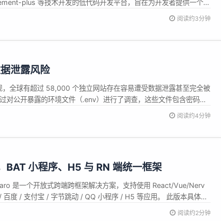
e3、Element-plus 等技术开发的低代码开发平台，旨在为开发者提供一个简
码开发平台。 使用门槛极低，支持国密加密、达梦数据库等，符合信
阅读约3分钟
 采用组件模式，扩...
数据泄露风险
究发现，全球有超过 58,000 个独立网站存在容易遭受数据泄露甚至完全被
过对公开暴露的环境文件（.env）进行了调查，这些文件包含密码、
数据库、邮件服务器、支付处理器、内容管理系统和其他各种服务所需的
阅读约4分钟
的扫描显示，数千名网站所有者没有对密钥进行保护。导致这些网站不
 发布，BAT 小程序、H5 与 RN 端统一框架
布。Taro 是一个开放式跨端跨框架解决方案，支持使用 React/Vue/Nerv
 百度 / 支付宝 / 字节跳动 / QQ 小程序 / H5 等应用。 此版本具体更
H5 版本的 Map 组件 修复了 CSS 中单行注释的语法问题 修复了在弱
阅读约2分钟
...