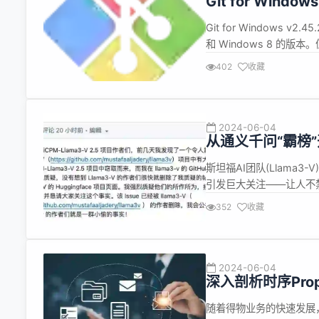
Git for Window
Git for Windows v2
和 Windows 8 的版本
个正式版本计划于 2025 年发布。
402
收藏
2024-06-04
从通义千问“霸榜
国大模型技术有
斯坦福AI团队(Llama3-V
引发巨大关注——让人不禁
抄袭事件相关的三名成员
352
收藏
累。他们本应避免将他人的
2024-06-04
深入剖析时序Pr
随着得物业务的快速发展