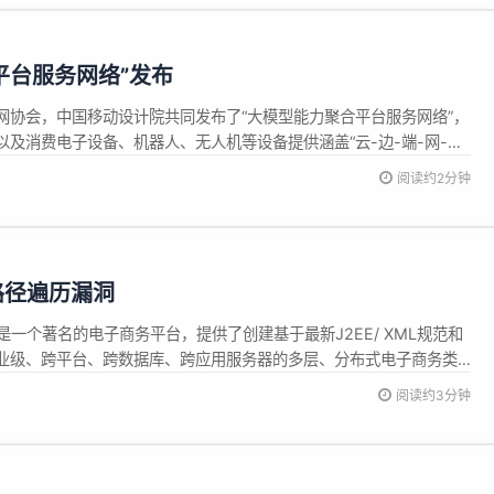
平台服务网络”发布
网协会，中国移动设计院共同发布了“大模型能力聚合平台服务网络”，
及消费电子设备、机器人、无人机等设备提供涵盖“云-边-端-网-算-
力支持。 随着人工智能技术的迅猛发展和应用，大模型已成为推动科技
阅读约2分钟
转型的重要力量。然而大模型的训练、维护和运营既需要高性能计算
z 路径遍历漏洞
Biz是一个著名的电子商务平台，提供了创建基于最新J2EE/ XML规范和
业级、跨平台、跨数据库、跨应用服务器的多层、分布式电子商务类
ache OFBiz 版本 18.12.14 之前版本中存在路径遍历漏洞，由于对
阅读约3分钟
字符（如；、%2e）限制不当，威胁者可构造...