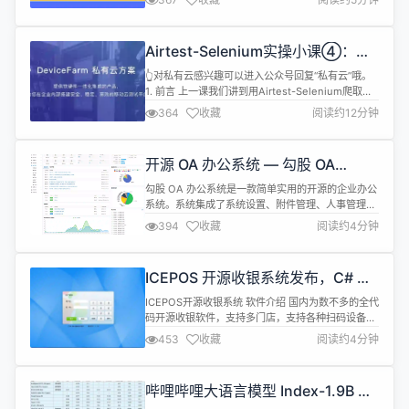
天，我们带着全新的文件管理工具向开源社区的小伙
伴们报到，它不仅仅是一次更新，更是工作效率与生
活品质飞跃的起点！让我们一起揭开它的神秘面纱，
Airtest-Selenium实操小课④：微
探索那些让文件管理变得简单与高效的秘密武器吧！
信读书上阅读书籍
新增树形视图：深度探索，一目...
👆对私有云感兴趣可以进入公众号回复“私有云”哦。
1. 前言 上一课我们讲到用Airtest-Selenium爬取下
载可爱的猫猫图片，还没看的同学可以戳 这里 看看~
364
收藏
阅读约12分钟
那么今天的推文，我们就来说说看，怎么实现模拟真
人去打开微信读书网站，点击进入书本进行阅读。 2.
需求分析和准备 整体的需求大致可以分为以下步骤：
开源 OA 办公系统 — 勾股 OA
打开chrome浏览器 打开百度网页 搜索“...
4.99.20 发布
勾股 OA 办公系统是一款简单实用的开源的企业办公
系统。系统集成了系统设置、附件管理、人事管理、
行政管理、消息管理、企业公告、知识库、审批流程
394
收藏
阅读约4分钟
设置、办公审批、日常办公、财务管理、客户管理、
合同管理、项目管理、任务管理等功能模块。系统简
约，易于功能扩展，方便二次开发，可以用来做日常
ICEPOS 开源收银系统发布，C# 客
OA，CRM，ERP，业务管理等系统。 勾股
户端，PHP 管理后台
OAv4.99.20 发布啦，本...
ICEPOS开源收银系统 软件介绍 国内为数不多的全代
码开源收银软件，支持多门店，支持各种扫码设备和
打印设备、钱箱等。支持微信刷卡支付（扫码收款接
453
收藏
阅读约4分钟
口）、支付宝刷卡支付（扫码收款接口）并支持更多
自定义收款接口对接 开源协议 开源协议遵循
Apache2.0。 版权所有 (c) 佛山市顺德区方程软件
哔哩哔哩大语言模型 Index-1.9B 发
开发工作室 ，保留所有权利。 开源并不代表没版