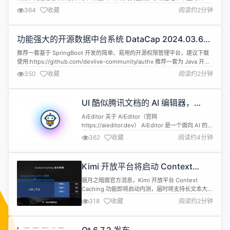
复杂的网络威胁。 面对挑战，火绒安全携手OpenVINO™共筑新格局 火绒安
364
收藏
阅读约2分钟
全，作为一家专注于网络安全的先锋企业，一直在探索更高效、更智能的安全
解决方案。近日，他们与英特尔的OpenVINO™工具套件强强联合，共同打造
了一个...
功能强大的开源数据中台系统 DataCap 2024.03.6
发布
推荐一套基于 SpringBoot 开发的简单、易用的开源权限管理平台，建议下载
使用:https://github.com/devlive-community/authx 推荐一套为 Java 开发
人员提供方便易用的 SDK 来与目前提供服务的的 Open AI 进行交互组件：
350
收藏
阅读约2分钟
https://github.com/devlive-community/open...
UI 酷似腾讯文档的 AI 编辑器，
AiEditor v1.0.10 发布
AiEditor 关于 AiEditor（官网
https://aieditor.dev） AiEditor 是一个面向 AI 的下
一代富文本编辑器，她基于 Web Component，因
362
收藏
阅读约4分钟
此支持 Layui、Vue、React、Angular 等几乎任何
前端框架。她适配了 PC Web 端和手机端，并提供
了 亮色 和 暗色 两个主题。除此之外，她还提供了灵
Kimi 开放平台将启动 Context
活的...
Caching 内测，支持长文本大模型
据月之暗面官方消息，Kimi 开放平台 Context
Caching 功能即将启动内测，届时将支持长文本大模
型，可实现上下文缓存功能——声称“让每个开发者
318
收藏
阅读约2分钟
都用得起长文本大模型”。 Context Caching 是由
Kimi 开放平台提供的一项高级功能，可通过缓存重
复的 Tokens 内容，降低用户在请求相同内容时的成