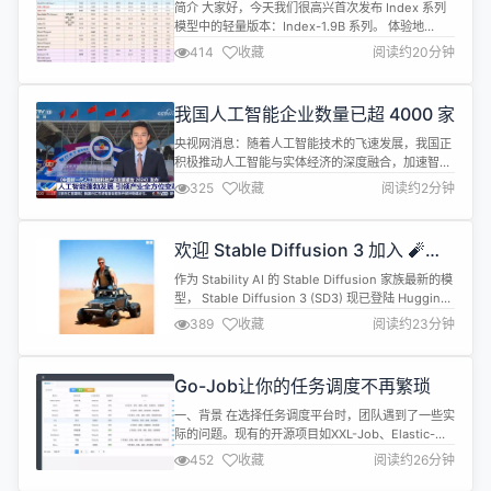
布
权，请个人、个体户...
简介 大家好，今天我们很高兴首次发布 Index 系列
模型中的轻量版本：Index-1.9B 系列。 体验地
址:https://hf.co/spaces/IndexTeam/Index-1.9B
414
收藏
阅读约20分钟
本次开源的 Index-1.9B 系列包含以下模型: Index-
1.9B base: 基座模型，具有 19 亿 非词嵌入参数量，
在2.8T 中英文为主的语料上预训...
我国人工智能企业数量已超 4000 家
央视网消息：随着人工智能技术的飞速发展，我国正
积极推动人工智能与实体经济的深度融合，加速智能
产业的培育与壮大。世界智能产业博览会上发布的
325
收藏
阅读约2分钟
《中国新一代人工智能科技产业发展报告 2024》显
示，我国人工智能企业数量已经超过四千家，人工智
能已成为新一轮科技革命和产业变革的重要驱动力量
欢迎 Stable Diffusion 3 加入 🧨
和战略性技术。 中国新一代人工智能发展战略研究院
Diffusers
首席经济学家刘刚称：“2022年之...
作为 Stability AI 的 Stable Diffusion 家族最新的模
型， Stable Diffusion 3 (SD3) 现已登陆 Hugging
Face Hub，并且可用在 🧨 Diffusers 中使用了。
389
收藏
阅读约23分钟
Stable Diffusion 3
https://stability.ai/news/stable-diffusion-3-...
Go-Job让你的任务调度不再繁琐
一、背景 在选择任务调度平台时，团队遇到了一些实
际的问题。现有的开源项目如XXL-Job、Elastic-
Job，虽然功能强大，但主要是围绕Java设计，而我
452
收藏
阅读约26分钟
们团队主要使用Go语言进行开发。这使得我们在集
成和使用这些工具时遇到了诸多不顺。经过深入的调