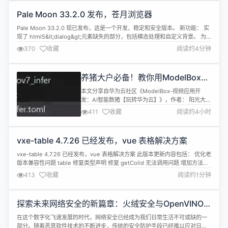
研和讨论，决定开发一个适合Go语言的任务调度框
Pale Moon 33.2.0 发布，苍月浏览器
架，以满足我们的特定业务需求。于是，Go-Job应
运而生。 为了...
Pale Moon 33.2.0 现已发布，这是一个开发、稳定和安全版本。 新功能： 实
现了 html5&lt;dialog&gt;元素缺失的部分，包括模态处理和自定义背景。 为
canvas poisoning anti-fingerprinting 措施实现了更精细、用户可配置的粒
370
收藏
阅读约4分钟
度。 实现了新的 CSS viewport unitsssvw,svh,s...
养猪大户必备！教你用ModelBox开
发一个AI数猪应用
本文分享自华为云社区《ModelBox-视频应用开
发：AI智能数猪【玩转华为云】》，作者： 阳光大
猫。 一、准备环境 ModelBox端云协同AI开发套件
411
收藏
阅读约4小时
（Windows）环境准备【ModelArts+ModelBox
端云协同AI应用开发实训课程】 二、应用开发 1. 创
建工程 在ModelBoxsdk目录下使用create.bat创建
vxe-table 4.7.26 已经发布，vue 表格解决方案
yolov7_pig...
vxe-table 4.7.26 已经发布，vue 表格解决方案 此版本更新内容包括： 优化老
版本兼容性问题 table 修复类型声明 修复 getColid 无法调用问题 增加方法
getCellLabel #2443 增加方法 getCellElement #2444 详情查看：
413
收藏
阅读约1分钟
https://gitee.com/xuliangzhan_admin/vx...
探索未来网络安全的新篇章：火绒安全与OpenVINO™
的协同创新
在这个数字化飞速发展的时代，网络安全已经成为我们日常生活不可或缺的一
部分。随着恶意软件技术的不断进步，传统的安全防护手段已经难以应对日益