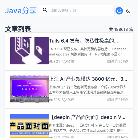
Java分享
文章列表
共 188618 篇
Tails 6.4 发布，隐私性极高的
Linux 发行版
Tails 6.4 现已发布，具体更新内容包括： Changes
and updates 切换到使用 HTTPS 地址而不是 onion
地址作为 Debian 和 Tails APT repositories。这将
331
收藏
阅读约2分钟
使Additional Software功能更加可靠。 将 Tor 浏览
器更新至13.0.16。 将 Tor 客户端更新至 0.4.8.12。
...
上海 AI 产业规模达 3800 亿元，34
款大模型通过备案
上海20日举行市政府新闻发布会，介绍2024世界人
工智能大会暨人工智能全球治理高级别会议筹备进展
情况。 上海市副市长陈杰透露，上海人工智能产业规
318
收藏
阅读约2分钟
上企业从2018年183家增长到2023年的348家，产
业规模从1340亿元增长到超3800亿元，居全国前
列。全国首个大模型创新生态社区“模速空间”建成，
【deepin 产品面对面】deepin V23
打造五大专业服务平台，吸引80余家大模型企业入
RC 新体验，文件管理器全面升级！
驻。 大模型方面...
内容来源：deepin（深度）社区 在日复一日的数据
海洋遨游中，是否曾因文件杂乱无章而苦恼？是否渴
望过有一种魔法，能让文件瞬间归位，触手可及？ 今
367
收藏
阅读约5分钟