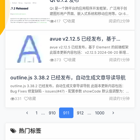
Qt 6.7.2 发布
本。 官方表示，Context Ca...
Qt 是一个跨平台的应用程序开发框架，广泛用于创
建图形用户界面、嵌入式系统和移动应用等。Qt 6
是 Qt 的最新版本，于 2022 年 12 月发布，带来了
417
收藏
阅读约2分钟
许多新特性和改进，如更强大的 QML 语言、更灵活
的图形架构和更高效的内存管理等。 Qt 6.7.2 现已发
布。这是一个补丁版本，没有引入任何新功能，但在
avue v2.12.5 已经发布，基于
Qt 6.7.0 版本的基础上包含了 200 ...
Element 的前端框架
avue v2.12.5 已经发布，基于 Element 的前端框架
此版本更新内容包括： v2.12.5 2024-06-20 新增
Crud组件新增grid-status-change回调用方
373
收藏
阅读约1分钟
gitee_IA6F3Q Cascader组件props中disabled属
性gitee_IA4TI9 修复 Upload组件图片水印报错
Form组件自插槽分组...
outline.js 3.38.2 已经发布，自动生成文章导读导航
outline.js 3.38.2 已经发布，自动生成文章导读导航 此版本更新内容包括：
Bug Fixes 修复缺陷 - issues(#47) - 配置参数 showCode 默认值调整为：
false (5bba55f) 修复缺陷 - issues(#45) - 兼容问题，默认 scrollElement =
331
收藏
阅读约1分钟
'html,body' 在老版本 chrom...
1
...
910
911
912
...
1000
热门标签