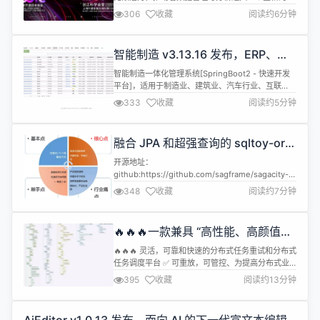
代。当前，一些数据库厂商已经开始融合 AI 技术来
306
收藏
阅读约6分钟
增强其数据管理和处理能力，用于自动化的数据库调
优、预测性维护、智能查询优化、模式识别以及更高
级别的数据分析等方面。 我们站在 AI 与数据库融合
智能制造 v3.13.16 发布，ERP、
的前沿道路上，不得不去思考：当数据库遇上 AI，两
MES 更新
者的结合会激发出怎样...
智能制造一体化管理系统[SpringBoot2 - 快速开发
平台]，适用于制造业、建筑业、汽车行业、互联
网、教育、政府机关等机构的管理。包含文件在线操
333
收藏
阅读约5分钟
作、工作日志、多班次考勤、CRM、ERP 进销存、
项目管理、EHR、拖拽式生成问卷、日程、笔记、工
作计划、行政办公、薪资模块、动态表单、知识库、
融合 JPA 和超强查询的 sqltoy-orm
公告模块、企业论坛、云售后模块、生产模块、系统
5.6.11 发版，增加对 mogdb 支持
模块化同步模块等多种...
开源地址：
github:https://github.com/sagframe/sagacity-
sqltoy
348
收藏
阅读约7分钟
gitee:https://gitee.com/sagacity/sagacity-
sqltoy idea 插件 (可直接在 idea 中检索安
装):https://github.com/imyuyu/sqltoy-idea-
🔥🔥🔥一款兼具 “高性能、高颜值、
plugin sql...
高活跃” 的分布式任务调度与重试平
🔥🔥🔥 灵活，可靠和快速的分布式任务重试和分布式
台 1.1.0 发布
任务调度平台 ✅️ 可重放，可管控、为提高分布式业
务系统一致性的分布式任务重试平台 ✅️ 支持秒级、
395
收藏
阅读约13分钟
可中断、可编排的高性能分布式任务调度平台 注意
由于本次升级新增了动态分片、工作流上下文等功
能，升级时请务必服务端、客户端同时升级 号外 基