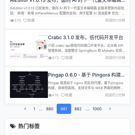
AiEditor v1.0.13 发布，面向 AI 的下一代富文本编辑
于Python的客户端已经完成, 近日就会发布内测版本,
器
比jav...
AiEditor v1.0.13 已经发布，面向 AI 的下一代富文本编辑器 此版本更新内容包
括： 新增：新增 AIPanelMenus 配置的支持，用于配置 AI 泡泡菜单 优化：优
化视频节点的控制属性 修复：修复 AI 菜单初始化错误的问题 文档：新增日文
375
收藏
阅读约1分钟
的 readme 详情查看：https://gitee.com/aieditor-team/aied...
Crabc 3.1.0 发布，低代码开发平台
介绍 crabc-api是低代码接口开发平台，企业级 API
管理系统，深度整合 SpringBoot 和 Mybatis 实现
动态数据源和动态 SQL。 支持接入（mysql、
372
收藏
阅读约1分钟
oracle、postgresql、sqlserver、达梦、TiDB、
es）等 SQL 或 / NoSQL 数据源， 在编辑框内编写
好 SQL 后即可快速生成 Rest 接口对外提...
Pingap 0.6.0 - 基于 Pingora 构建
的反向代理
Pingap 是类似于 nginx 的反向代理，基于pingora
构建，简单而高效，支持文件与 WEB 界面的两种配
置形式，10 分钟即可完成 https 站点服务配置。 特
416
收藏
阅读约2分钟
性 服务支持配置多个Location，通过host与path筛
选对应的location 正则形式重写Path HTTP 1/2 的全
1
...
880
链路支持，包括h2c 基于TOML格式的配置，可保存
881
882
...
1000
至...
热门标签