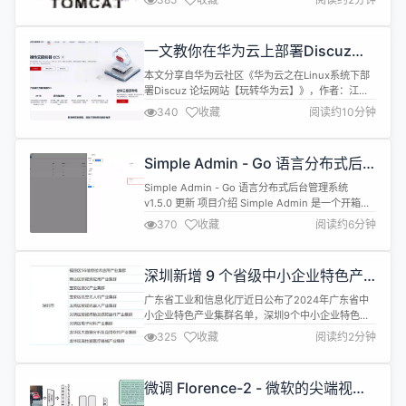
无法在 Tomcat 10 上运行。为 Tomcat 9 和更早版
本设计的基于 Java EE 的应用程序可以放在
$CATALINA_BASE/webapps-javaee目...
一文教你在华为云上部署Discuz论
坛网站
本文分享自华为云社区《华为云之在Linux系统下部
署Discuz 论坛网站【玩转华为云】》，作者：江湖
有缘。 一、本次实践介绍 1.1 实践环境简介 1.本次实
340
收藏
阅读约10分钟
践环境使用华为KooLabs云实验平台。 2.本次实践
基于华为云ECS弹性云服务器。 3.在ECS云服务器上
部署Discuz 论坛网站。 4.本实验通过手工搭建的方
Simple Admin - Go 语言分布式后
式来搭建 Discuz 论坛网站。D...
台管理系统 v1.5.0 稳定版发布
Simple Admin - Go 语言分布式后台管理系统
v1.5.0 更新 项目介绍 Simple Admin 是一个开箱即
用的分布式微服务后端管理系统，基于 go-zero 开
370
收藏
阅读约6分钟
发，为开发小型到大型项目后台提供了丰富的功能，
易于扩展，支持三端代码生成。 官方自带多种扩展，
助力中小企业快速上云，快速迭代。项目全部采用中
深圳新增 9 个省级中小企业特色产
英双语支持，方便应用出海，深度支持国际...
业集群
广东省工业和信息化厅近日公布了2024年广东省中
小企业特色产业集群名单，深圳9个中小企业特色产
业集群成功入选。 分别是福田区的5G信息技术应用
325
收藏
阅读约2分钟
产业集群、南山区的新能源应用产业集群、宝安区的
激光产业集群、宝安区的低空无人机产业集群、龙岗
区的智能机器人产业集群、龙华区的大数据分析及应
微调 Florence-2 - 微软的尖端视觉
用软件产业集群、龙华区的高性能医疗器械产业集