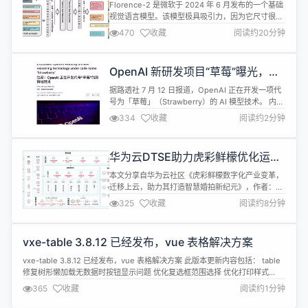
语言模型
群、光明区的智能传输及感知器件产业集...
Florence-2 是微软于 2024 年 6 月发布的一个基础
视觉语言模型。该模型极具吸引力，因为它尺寸很小
(0.2B 及 0.7B) 且在各种计算机视觉和视觉语言任务
470
收藏
阅读约20分钟
上表现出色。 Florence 开箱即用支持多种类型的任
务，包括: 看图说话、目标检测、OCR 等等。虽然覆
盖面很广，但仍有可能你的任务或领域不在此列，也
OpenAI 新研发项目“草莓”曝光，用
有可能你希望针对自己的任务更好地...
于提升大模型的推理能力
据路透社 7 月 12 日报道，OpenAI 正在开发一项代
号为「草莓」（Strawberry）的 AI 模型技术。 内部
文件显示，这一项目旨在提升 AI 的高级推理能力，
334
收藏
阅读约2分钟
使其不仅能够生成查询答案，还能自主规划并开展复
杂研究。 据知情人士透露，OpenAI 希望通过
Strawberry 项目显著提高其 AI 模型的推理能力，克
华为云DTSE助力虎彩鲜檬优化运维
服当前 AI 在常识性问题上的...
效率，助力迁移上云
本文分享自华为云社区《虎彩鲜檬数字化产业变革，
迁移上云，助力其打造智慧婚拍新纪元》，作者：
HuaweiCloudDeveloper。 来源：《华为云
325
收藏
阅读约8分钟
DTSE》第四期赋能云专刊 在科技日新月异的今天，
婚拍摄影行业正迎来一场前所未有的变革。虎彩鲜
檬，一家深谙行业变革之道的婚拍摄影品牌，携手华
vxe-table 3.8.12 已经发布，vue 表格解决方案
为云DTSE团队，共同推动业务的数字化转型和智能
化升级，为新人们带来了...
vxe-table 3.8.12 已经发布，vue 表格解决方案 此版本更新内容包括： table
修复树形懒加载无数据时按钮显示问题 优化复选框范围选择 优化打印样式
column 参数 width 支持设置为 auto 自适应宽度 详情查看：
365
收藏
阅读约1分钟
https://gitee.com/xuliangzhan_admin/vxe-table/releases/3....