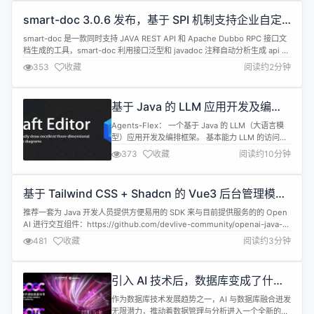
smart-doc 3.0.6 发布，基于 SPI 机制支持企业自定
义扩展解析内部框架
smart-doc 是一款同时支持 JAVA REST API 和 Apache Dubbo RPC 接口文
档生成的工具，smart-doc 利用接口泛型和 javadoc 注释自动分析生成 api 接
口文档，不采用任何注解侵入到业务代码中。只需要在项目中引入 smart-doc
353
收藏
阅读约2分钟
提供的 maven 或者是 gradle 插件，然后按照规范写好 javado...
基于 Java 的 LLM 应用开发及编排
框架，Agents-Flex beta.8 发布
Agents-Flex： 一个基于 Java 的 LLM（大语言模
型）应用开发及编排框架。 基本能力 LLM 的访问能
力 Prompt、Prompt Template 定义加载的能力
373
收藏
阅读约10分钟
Function Calling 定义、调用和执行等能力 记忆的
能力（Memory） Embedding Vector Store 文档
处理 加载器（Loader） Http ...
基于 Tailwind CSS + Shadcn 的 Vue3 后台管理模版
2024.0.6 发布
推荐一套为 Java 开发人员提供方便易用的 SDK 来与目前提供服务的的 Open
AI 进行交互组件：https://github.com/devlive-community/openai-java-
sdk 推荐一套功能强大的开源数据中台系统：https://github.com/devlive-
481
收藏
阅读约3分钟
community/datacap Shadcn UI V...
引入 AI 技术后，数据库变成了什么
样？
作为数据库技术发展趋势之一，AI 与数据库融合迸发
无限潜力，推动着数据管理与分析进入一个全新的时