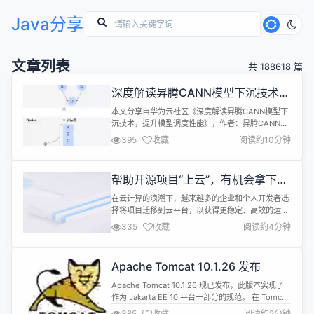
Java分享
文章列表
共 188618 篇
深度解读昇腾CANN模型下沉技术，
提升模型调度性能
本文分享自华为云社区《深度解读昇腾CANN模型下
沉技术，提升模型调度性能》，作者：昇腾CANN。
AI模型的运行通常情况下需要CPU和NPU（昇腾AI处
395
收藏
阅读约10分钟
理器）等AI专用处理器协同工作，CPU所在位置称为
主机端（Host），而NPU所在位置称为设备端
（Device）。对于采用Host调度的AI模型来说，
帮助开源项目“上云”，有机会拿下阿
Host下发Task的时序和Device执行Task的时序...
里云「面试直通」资格
在云计算的浪潮下，越来越多的企业和个人开发者选
择将项目迁移到云平台，以获得更稳定、高效的运行
环境。 Gitee，作为国内领先的开源技术交流与代码
335
收藏
阅读约4分钟
托管平台，也聚集了大量的优质开源项目和活跃的开
发者社区。 为了更好地促进开源项目的成长和应用，
阿里云与 Gitee 联合启动了「开源上云，寻找云上创
Apache Tomcat 10.1.26 发布
造者」活动，旨在帮助 Gitee 上的开源项目及开发者
拓展至阿里云，...
Apache Tomcat 10.1.26 现已发布，此版本实现了
作为 Jakarta EE 10 平台一部分的规范。 在 Tomcat
9 和更早版本上运行的应用程序，如果不做修改，将
385
收藏
阅读约2分钟