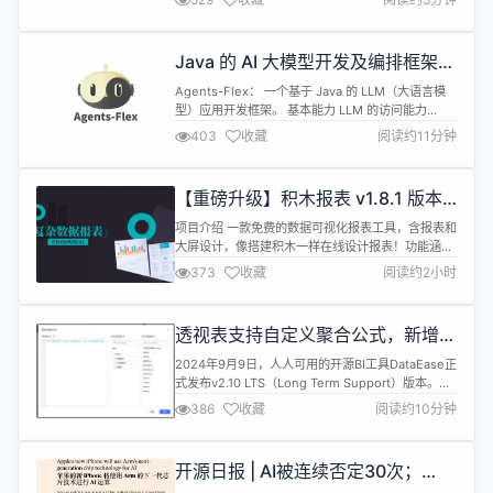
文本编辑器，她基于 Web Component，因此支持
Layui、Vue、React、Angular 等几乎任何前端框
架。她适配了 PC Web 端和手机端，并提供了...
Java 的 AI 大模型开发及编排框架，
Agents-Flex beta.10 发布
Agents-Flex： 一个基于 Java 的 LLM（大语言模
型）应用开发框架。 基本能力 LLM 的访问能力
Prompt、Prompt Template 定义加载的能力
403
收藏
阅读约11分钟
Function Calling 定义、调用和执行等能力 记忆的
能力（Memory） Embedding Vector Store 文档
处理 加载器（Loader） Http Fil...
【重磅升级】积木报表 v1.8.1 版本
发布，支持填报功能
项目介绍 一款免费的数据可视化报表工具，含报表和
大屏设计，像搭建积木一样在线设计报表！功能涵
盖，数据报表、打印设计、图表报表、大屏设计等！
373
收藏
阅读约2小时
Web 版报表设计器，类似于 excel 操作风格，通过
拖拽完成报表设计。 秉承 "简单、易用、专业" 的产
品理念，极大的降低报表开发难度、缩短开发周期、
透视表支持自定义聚合公式，新增字
节省成本、解决各类报表难题。 领先的企业级 Web
体管理功能，DataEase 开源 BI 工
报表，采用纯 ...
2024年9月9日，人人可用的开源BI工具DataEase正
具 v2.10 LTS 版本发布
式发布v2.10 LTS（Long Term Support）版本。
DataEase开源项目组将对v2.10 LTS版本提供长期支
386
收藏
阅读约10分钟
持，定期迭代发布小版本，持续进行问题修复更新并
针对部分功能进行优化。欢迎广大用户升级使用
v2.10 LTS版本。 DataEase v2.10 LTS版本的功能变
开源日报 | AI被连续否定30次；
动包括：...