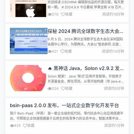
Java“上位”；开源模型之王翻车；
欢迎阅读 OSCHINA 编辑部出品的开源日报，每天更
A18芯片采用Arm最新架构；鸿蒙系
新一期。 # 2024.9.9 今日要闻 苹果全新 A18 芯片
统“飞天”；IBM曾经是伟大的企业
基于 Arm 最新 V9 架构 英国媒体《金融时报》报道
370
收藏
阅读约19分钟
称，苹果计划在周一的发布会上推出 iPhone 16 系
列新机，以及其采用的基于 Arm 最新 V9 架构的
A18 芯片。 A18 芯片预计将为 iPhone 16 系列带来
探秘 2024 腾讯全球数字生态大会数
更强大的机...
据库专场：中国数据库的更快、更
9 月 5 日，2024 腾讯全球数字生态大会在深圳国际
稳、更强
会展中心举行，为期两天。大会以“智启新机 云驱增
长”为主题，汇聚多位行业领军人物及企业专家，以
421
收藏
阅读约14分钟
“增长”为主线，前沿探索为基石，行业最佳实践为新
杆，聚焦数字化下的产业新增长，共话企业融合创新
发展新路径。 在首日的主峰会上，腾讯集团高级执行
🔥 黑神话 Java，Solon v2.9.2 发
副总裁、云与智慧产业事业群 CEO 汤道生表示，当
布
下很多企业面临内外...
Solon 框架！ Java “新式”应用开发框架。开放原子
开源基金会，孵化项目。从零开始构建（非 java-ee
架构），有灵活的接口规范与开放生态。 追求： 更
324
收藏
阅读约5分钟
快、更小、更简单 提倡： 克制、简洁、高效、开
放、生态 有什么特点？ 特点 描述 更高的计算性价比
并发高 300%；内存省 50% 更快的开发效率 代码
bsin-paas 2.0.0 发布，一站式企业数字化开发平台
少；入门快；调试重启快 10 倍 更好的生...
简介 Bsin-PaaS（毕昇） 是一套企业级的低代码、零代码去中心化应用搭建平
台，可帮助企业快速搭建基于云原生的有竞争力的业务中台，智能决策中台、
流程中台、企业AI知识库、业务前台。bsin-paas包括微前端设计、微服务框
425
收藏
阅读约1分钟
架、服务编排、工作流引擎、安全网关及区块链引擎。该方案由区块链(公链、
联盟链)作为技术支撑,为企业提供daPaaS层的一站式解决方案，...