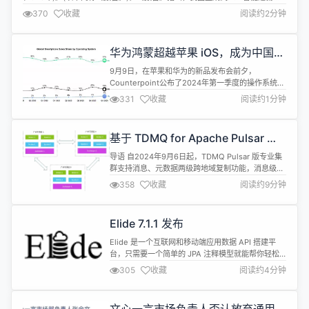
展，截至2023年底，已完成备案的生成式人工智能服务达60余款。 随着
370
收藏
阅读约2分钟
ChatGPT在全球范围内掀起生成式人工智能浪潮，2023年我国互联网企业和
研究机构纷纷加大研发应用的投入力度，人工智能大模型从研发环节“百模大
战...
华为鸿蒙超越苹果 iOS，成为中国市
场第二大移动操作系统
9月9日，在苹果和华为的新品发布会前夕，
Counterpoint公布了2024年第一季度的操作系统详
细数据，数据显示， 鸿蒙操作系统在2024年第一季
331
收藏
阅读约1分钟
度继续保持强劲增长态势，全球市场份额成功突破
4%。 在中国市场，得益于华为旗舰产品的热销，鸿
蒙首次超越iOS，成为市场第二大操作系统。 同时，
基于 TDMQ for Apache Pulsar 的
鸿蒙操作系统的5G普及率也取得了显著提升，从
跨地域复制实践
2023年第一季度的9%...
导语 自2024年9月6日起，TDMQ Pulsar 版专业集
群支持消息、元数据两级跨地域复制功能，消息级复
制解决用户全球地域的数据统一归档问题，元数据级
358
收藏
阅读约9分钟
复制提供解决用户核心业务跨地域容灾的场景。 用户
在跨地域场景遇到的疑问和挑战 在跨地域相关场景
下，通常有两大类原始需求： 跨地域容灾 TDMQ
Elide 7.1.1 发布
Pulsar 版目前支持在同一地域下进行跨可用区部署，
这种部署...
Elide 是一个互联网和移动端应用数据 API 搭建平
台，只需要一个简单的 JPA 注释模型就能帮你轻松
搭建 GraphQL 和 JSON API web 服务。具有标准
305
收藏
阅读约4分钟
完善的数据安全保障、移动端性能优化 API、任何数
据写入都可以保证原子性（Atomicity）、支持自定
义数据持久化机制、数据模型一览无余和配置轻松自