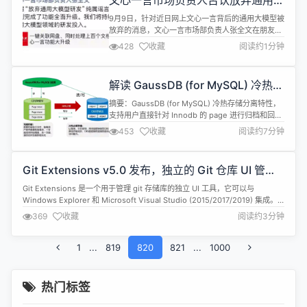
文心一言市场负责人否认放弃通用大
由等特性。 Elide 7.1.1 已...
模型
9月9日，针对近日网上文心一言背后的通用大模型被
放弃的消息，文心一言市场部负责人张全文在朋友圈
发文，“所谓‘放弃通用大模型研发’纯属谣言！文心一
428
收藏
阅读约1分钟
言刚完成了功能全面升级。我们将持续加大在通用大
模型领域的研发投入。” 据了解，文心一言能力升级
包含创作内容更加深度专业、问答效果更加全面丰
解读 GaussDB (for MySQL) 冷热存
富、支持同时处理上百个多种格式文件、一键关联读
储分离实现原理
取网盘文档、智能翻译和图片理解等...
摘要：GaussDB (for MySQL) 冷热存储分离特性，
支持用户直接针对 Innodb 的 page 进行归档和回迁
操作，且无需调整上层业务即可访问冷数据。 本文分
453
收藏
阅读约7分钟
享自华为云社区《GaussDB (for MySQL) 新特性解
读：冷热存储分离》，作者：GaussDB 数据库。 技
术背景 业务长期运行，但随着时间推移，越来越多的
Git Extensions v5.0 发布，独立的 Git 仓库 UI 管理
数据被访问频率降低，从...
工具
Git Extensions 是一个用于管理 git 存储库的独立 UI 工具，它可以与
Windows Explorer 和 Microsoft Visual Studio (2015/2017/2019) 集成。
Git Extensions v5.0 现已发布，更新亮点如下： 要求：.NET 8.0 Desktop
369
收藏
阅读约3分钟
Runtimev8.0.8或更高版本 ...
1
...
819
820
821
...
1000
热门标签