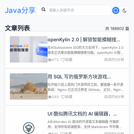
Java分享
文章列表
共 188602 篇
openKylin 2.0 | 解锁智能模糊搜
索，语义驱动精准检索
在AISubsystem SIG的大力支持下，openKylin 2.0
版本正式推出智能模糊搜索功能。openKylin AI智能
模糊搜索实现跨模态搜索功能，在面对海量数据和多
473
收藏
阅读约5分钟
样化的信息形式时，实现了“以文搜文”和“以文搜图”
的革新体验。 当你忘记要搜索的文件的准确信息时，
可以通过自然语言描述进行模糊搜索，系统将智能为
用 SQL 写的俄罗斯方块游戏
你进行搜索匹配。跨模态搜索不仅能在不同模...
「GitHub 热点速览」
在开始介绍上周热门开源项目之前，要插播一条开源
新闻：Nginx 已正式迁移至 GitHub。 近日，Nginx
官方宣布将 Nginx 开源项目，从 Mercurial 迁移至
349
收藏
阅读约8分钟
GitHub 代码托管平台，并开始接受 PR 形式的贡
献、Issues 问题反馈和功能请求等，GitHub 上的
Nginx 项目终于"活"了！ GitHub 地址→github.c...
UI 酷似腾讯文档的 AI 编辑器，
AiEditor v1.1.0 发布
AIEditor.dev AI 驱动的开源富文本编辑器 开箱即
用、支持所有前端框架、支持 Markdown 书写模式
什么是 AIEditor AiEditor 是一个面向 AI 的下一代富
529
收藏
阅读约5分钟