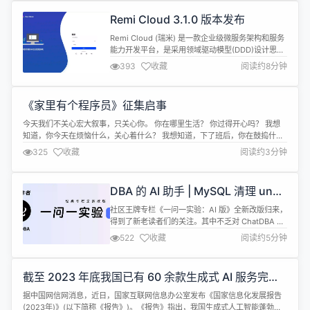
Remi Cloud 3.1.0 版本发布
Remi Cloud (瑞米) 是一款企业级微服务架构和服务
能力开发平台，是采用领域驱动模型(DDD)设计思想
的、遵循SpringCloudAlibaba编程思想，高度模块
393
收藏
阅读约8分钟
化和可配置化。具备服务发现、配置、熔断、限流、
降级、监控、分布式事务、单点登录、统一身份，统
一应用、统一权限等功能。基于Apache 2.0协议，
《家里有个程序员》征集启事
毫无保留给个人及企业免费使用，由江苏点九科...
今天我们不关心宏大叙事，只关心你。 你在哪里生活？ 你过得开心吗？ 我想
知道，你今天在烦恼什么，关心着什么？ 我想知道，下了班后，你在鼓捣什
么？ 也许你热爱开发这个工作，每天乐此不疲； 也许谈不上热爱，这只是一份
325
收藏
阅读约3分钟
谋生的职业。 请告诉我。 也许你家里也养了猫猫，很粘人或者很高冷； 也许
你周末也会去爬山，一个人或者一群人； 也许你也爱看电影，在家里或者去电
影院；...
DBA 的 AI 助手 | MySQL 清理 undo
log 居然用了 10 个小时？
社区王牌专栏《一问一实验：AI 版》全新改版归来，
得到了新老读者们的关注。其中不乏对 ChatDBA 感
兴趣的读者前来咨询，表达了想试用体验 ChatDBA
522
收藏
阅读约5分钟
的意愿，对此我们表示感谢 🤟。 目前，ChatDBA 还
在最后的准备阶段，会尽快跟大家见面。想预约试用
的朋友，可以扫码文末的 预约试用 二维码或点击 原
截至 2023 年底我国已有 60 余款生成式 AI 服务完成
文链接。我们正在对 DBA 群体试用大模型的情况...
备案
据中国网信网消息，近日，国家互联网信息办公室发布《国家信息化发展报告
(2023年)》(以下简称《报告》)。《报告》指出，我国生成式人工智能蓬勃发