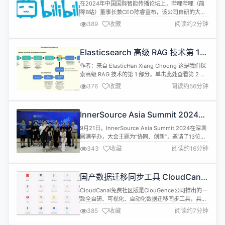
的主流
在2024年中国国际智能传播论坛上，哔哩哔哩（简
称B站）董事长兼CEO陈睿宣布，该公司自研的大语
言模型“index”已成功上线，并应用于AI字幕功能。
389
收藏
阅读约2分钟
陈睿表示，AI已成为年轻人在B站上最为关注的内容
之一，也是增长最快的科技内容。数据显示，中国
68%的90后都活跃在B站，而AI正是他们最关注的内
Elasticsearch 高级 RAG 技术第 1
容之一。 每个月有超过8000万的用户在B站观看AI
部分：数据处理
相关的内容，...
作者：来自 ElasticHan Xiang Choong 这是我们探
索高级 RAG 技术的第 1 部分。单击此处查看第 2 部
分！ 最近的论文《寻找检索增强生成的最佳实践》通
376
收藏
阅读约56分钟
过实证评估了各种 RAG 增强技术的有效性，目的是
汇集一套 RAG 的最佳实践。 我们将实施其中一些建
议的最佳实践，即旨在提高搜索质量的实践（句子分
InnerSource Asia Summit 2024圆
块/sentence chunki...
满召开
9月21日，InnerSource Asia Summit 2024在深圳
圆满举办，大会主题为“协同、创新”，邀请了13位来
自国内外的知名开源专家和优秀企业代表发表演讲，
343
收藏
阅读约16分钟
为广大开发者带来最新内源国际国内进展、以及内源
建设落地实践经验。 本次大会在中国深圳南山举办，
由InnerSource Commons和英特尔大湾区科技创新
国产数据迁移同步工具 CloudCanal
中心联合主办，华为、百度、中兴、O...
v4.4.0.0 发布
CloudCanal免费社区版是ClouGence公司推出的一
款全自研、可视化、自动化数据迁移同步工具，具备
结构迁移、数据迁移、数据同步、数据校验、数据订
385
收藏
阅读约7分钟
正等功能，支持30+ 款流行关系型数据库、实时数
仓、消息中间件、缓存数据库和搜索引擎之间数据互