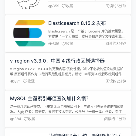
得它的运维及扩展变得更加简单，它具有高性能、高
359
收藏
阅读约5分钟
可靠、无中心、免维护等优点。 go-fastdfs 分布式
文件系统 v1.4.7 发布，增加(删除文件名特殊字
符)enable_trim_file_name_special_char选项 注
Elasticsearch 8.15.2 发布
意：使用前请认真...
Elasticsearch 是一个基于 Lucene 库的搜索引擎。
它提供了一个分布式、支持多租户的全文搜索引擎，
具有 HTTP Web 接口和无模式 JSON 文档。
386
收藏
阅读约3分钟
Elasticsearch 基于 Java 开发，并在 SSPL +
Elastic License 双重授权许可下作为开源软件发
布。 Elasticsearch 8.15.2 现已发布，具体...
v-region v3.3.0，中国 4 级行政区划选择器
v-region v3.2.x - v3.3.0 的更新内容 优化性能，减少不必要的渲染与数据加
载 原有组件将作为 3 级行政级别组件使用，新增Full系列 4 级行政级别组件，
以按需使用，避免不需要使用 4 级行政级别时，组件体积过大 移除resetapi,
371
收藏
阅读约2分钟
需要清空选择内容时，请将v-model绑定的值设置为各级别均为undefined的
对象 Regio...
MySQL 主键索引等值查询加什么锁？
这一期介绍读已提交、可重复读两个隔离级别下，主键索引等值查询的加锁情
况。 &gt; 作者：操盛春，爱可生技术专家，公众号『一树一溪』作者，专注于
研究 MySQL 和 OceanBase 源码。 &gt; 爱可生开源社区出品，原创内容未经
384
收藏
阅读约11分钟
授权不得随意使用，转载请联系小编并注明来源。 &gt; 本文基于 MySQL
8.0.32 源码，存储引擎为 InnoDB。...