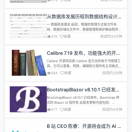
CUPS（Common UNIX Printing System）是一个
开源的打印架构，广泛用于类 UNIX 操作系统，
CUPS 采用互联网打印协议（IPP，Internet
从数据库发展历程到数据结构设计探
Printing Prot...
析
一 数据库发展史 起初，数据的管理方式是文件系
统，数据存储在文件中，数据管理和维护都由程序员
完成。后来发展出树形结构和网状结构的数据库，但
316
收藏
阅读约32分钟
都存在着难以扩展和维护的问题。直到七十年代，关
系数据库理论的提出，以表格形式组织数据，数据之
间存在关联关系，具有了良好的结构化和规范化特
Calibre 7.19 发布，功能强大的开源
性，成为主流数据库类型。 先来看一张数据库发展史
电子书工具
图鉴： 随之高并发大数据...
Calibre 开源项目是 Calibre 官方出的电子书管理工
具。它可以查看，转换，编辑和分类所有主流格式的
电子书。Calibre 是个跨平台软件，可以在 Linux、
364
收藏
阅读约3分钟
Windows 和 macOS 上运行。 Calibre 7.19 现已正
式发布，此次更新内容如下： 新功能 E-book
viewer：首次打开大型 EPUB 格式书籍所需时间减
BootstrapBlazor v8.10.1 已经发
半 PDF...
布，Bootstrap 样式的 Blazor UI 组
BootstrapBlazor v8.10.1 已经发布，Bootstrap 样
件库
式的 Blazor UI 组件库 此版本更新内容包括：
Release 2024-9-27 V8.10.1 Bugs
377
收藏
阅读约4分钟
fix(PopConfirmButton): 修复表格行内删除按钮确
认框无法关闭问题 by @ArgoZhang in
https://github.com/do...
B 站 CEO 陈睿：开源将会成为 AI 中