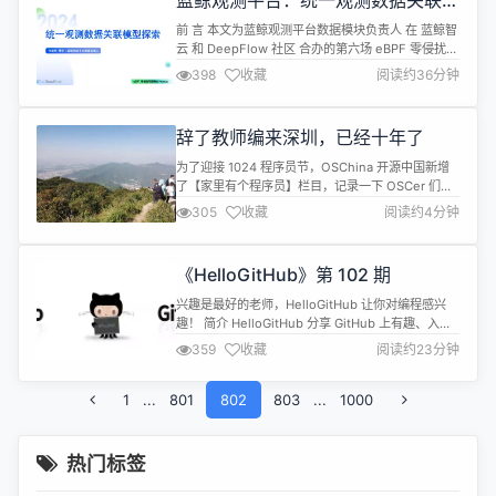
蓝鲸观测平台：统一观测数据关联模
型探索
前 言 本文为蓝鲸观测平台数据模块负责人 在 蓝鲸智
云 和 DeepFlow 社区 合办的第六场 eBPF 零侵扰可
观测性 Meetup 上的演讲，原来题为根因定位关
398
收藏
阅读约36分钟
键：统一观测数据关联模型探索 概 述 根因分析高度
依赖可关联的观测数据。蓝鲸在构建了包含 traces、
logs、metrics 等多种数据类型的复杂数据系统的基
辞了教师编来深圳，已经十年了
础上，探索通过整合 CMDB、K...
为了迎接 1024 程序员节，OSChina 开源中国新增
了【家里有个程序员】栏目，记录一下 OSCer 们当
前的生活，欢迎各位 OSCer 踊跃投稿呀。 投稿细
305
收藏
阅读约4分钟
则：
https://my.oschina.net/u/3859945/blog/15727245
入这行已经十年了，我是师范类的计算机专业，同学
《HelloGitHub》第 102 期
也多数入行了教师职业，这也是毕业时我艰难择业
的...
兴趣是最好的老师，HelloGitHub 让你对编程感兴
趣！ 简介 HelloGitHub 分享 GitHub 上有趣、入门
级的开源项目。
359
收藏
阅读约23分钟
github.com/521xueweihan/HelloGitHub 这里有
实战项目、入门教程、黑科技、开源书籍、大厂开源
1
...
801
项目等，涵盖多种编程语言 Python、Java、Go、
802
803
...
1000
C/C++、Swift...让你在短时间...
热门标签