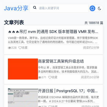
Java分享
文章列表
共 188618 篇
🔥🔥🔥吊打 nvm 的通用 SDK 版本管理器 VMR 发布
v0.6.7!!!
VMR是一款简单，跨平台，且经过良好设计的版本管理器，用于管理多种SDK
以及其他工具。它完全是为了通用目的而创建的。 你可能已经听说过fnm，
gvm，nvm，pyenv，phpenv等SDK版本管理工具。然而，它们很多都不能
328
收藏
阅读约2分钟
管理多种编程语言。像asdf-vm这样的管理器支持多种语言，但只适用于类
unix系统，并且看起来非常复杂。因此，VMR的出现主要就是为了...
商家营销工具架构升级总结
今年以 来 ，商家营销工具业务需求井喷，需求数量
多且耗时都比较长，技术侧面临很大的压力。 因此这
篇文章主要讨论营销工具前端要如何应对这样大规模
371
收藏
阅读约30分钟
的业务需求。 问题拆解 我们核心面对的问题主要如
下： 1.人力有限 我们除了要支撑存量页面的日常迭
代，还需要完成大量页面的新增，虽然有短期的人力
开源日报 | PostgreSQL 17；中国AI
支援，但总体还是捉襟见肘。 2.如何保障交付质量和
公司如何绕过美国的芯片禁令；开源
体验？ 商家营销工具核心...
欢迎阅读 OSCHINA 编辑部出品的开源日报，每天更
许可证选择器；谁能解AI开发者的
新一期。 # 2024.9.27 今日要闻 警惕Unix系列
渴？
CUPS多个安全漏洞最终可导致远程代码执行
378
收藏
阅读约14分钟