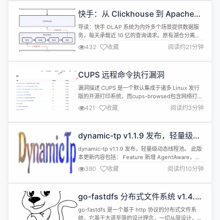
通，其中包含国产数据库OceanBase、PolarDB、
快手：从 Clickhouse 到 Apache
TiDB、StarRocks、Doris、Rocket...
Doris, 实现湖仓分离向湖仓一体架
导读：快手 OLAP 系统为内外多个场景提供数据服
构升级
务，每天承载近 10 亿的查询请求。原有湖仓分离架
构，由离线数据湖和实时数仓组成，面临存储冗余、
432
收藏
阅读约21分钟
资源抢占、治理复杂、查询调优难等问题。通过引入
Apache Doris 湖仓一体能力，替换了 Clickhouse
，升级为湖仓一体架构，并结合 Doris 的物化视图改
CUPS 远程命令执行漏洞
写能力和自动物化服务，实现高性能的数据查询...
漏洞描述 CUPS 是一个默认集成于诸多 Linux 发行
版的开源打印系统，而cups-browsed包含网络打印
功能，包括但不限于自动发现打印服务和共享打印
421
收藏
阅读约3分钟
机。 cups-browsed默认监听 631 端口，由于受影
响版本的cups-browsed未对数据包做校验，导致未
授权攻击者可以组合利用cups的libcupsfilters、
dynamic-tp v1.1.9 发布，轻量级动
libppd、cups...
态线程池
dynamic-tp v1.1.9 发布，轻量级动态线程池。 此版
本更新内容包括： Feature 新增 AgentAware，解
决在有其他 agent 增强 Runnable 情况下尝试去拿
380
收藏
阅读约10分钟
DtpRunnable，进行 tps、tpxx、运行超时等统计功
能，1.1.7 及之前版本为了防止内存泄露会关闭这些功
能。 https://gitee.com/d...
go-fastdfs 分布式文件系统 v1.4.7
发布，增加（删除文件名特殊字符）
go-fastdfs 是一个基于 http 协议的分布式文件系
选项
统，它基于大道至简的设计理念，一切从简设计，使