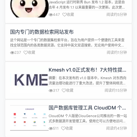
Bun 1.2 重磅发布，剑指 Node.js 生
JavaScript 运行时新秀 Bun 发布 1.2 版本，这是自
态
去年 4 月发布 1.1 以来最重要的一次更新。此次更新
不仅大幅提升了与 Node.js 的兼容性，还为开发者带
447
收藏
阅读约5分钟
来了内置的数据库支持和云服务集成能力，进一步强
化了其“全能工具包”的定位。 Node.js 兼容性获得突
破性进展 在此次更新中，最引人注目的是 Bun 在
国内专门的数据检索网站发布
Node.js 兼容性方...
这个网站是一个专门的数据集检索平台，旨在为用户提供一个便捷的工具来查
找全球范围内的各类数据资源。它支持中英文双语搜索，无论用户使用中文还
是英文，都能准确找到所需的数据集。 该平台汇聚了来自海内外几十个数据网
237
收藏
阅读约1分钟
站的索引，覆盖了各行各业的广泛领域，包括科技、经济、社会、环境等。 通
过这个平台，用户可以快速访问到权威的数据源，节省了大量的搜索和筛选时
间，同时也确保了...
Kmesh v1.0正式发布！7大特性提
升网络流量管理效率和安全性
摘要：在本次发布的 v1.0 版本中，Kmesh 对东西向
流量治理功能进行了重大改进，提升了整体网络流量
管理的效率和安全性。 本文分享自华为云社区
317
收藏
阅读约15分钟
《Kmesh v1.0正式发布！稳定易用的高性能
Sidecarless服务网格》 ，作者：云容器大未来。
2025 新年伊始，我们非常高兴地宣布 Kmesh v1.0
国产数据库管理工具 CloudDM 个人
版本 [1]正式发布。在此，我们对 Kme...
版 v3.0.0 发布，更适配达梦数据库
CloudDM 个人版是ClouGence公司推出的一款一站
式多数据源开发管理工具，使用它可以方便地访问和
管理MySQL、Oracle、PostgreSQL、阿里云
511
收藏
阅读约4分钟
RDS、Greenplum、TiDB、Redis、StarRocks、
Doris、SelectDB、SQL Server、ClickHouse、