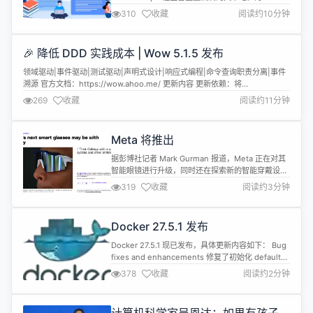
年充电～ 读文章之前 NebulaGraph 先祝大家蛇年暴
310
收藏
阅读约10分钟
富！ 速来领取新年红包封面！ 领取方式一：
NebulaGraph 红包封面 50 个。本文留言你对
NebulaGraph 的建议，2025 我们努力实现！‍‍‍‍ 领取
🎉 降低 DDD 实践成本 | Wow 5.1.5 发布
方式二：NebulaG...
领域驱动|事件驱动|测试驱动|声明式设计|响应式编程|命令查询职责分离|事件
溯源 官方文档：https://wow.ahoo.me/ 更新内容 更新依赖：将
io.swagger.core.v3:swagger-core-jakarta 更新至 v2.2.28 更新依赖：将
269
收藏
阅读约11分钟
angular monorepo 更新至 v19.1.1 更新依赖：将 angula...
Meta 将推出
据彭博社记者 Mark Gurman 报道，Meta 正在对其
智能眼镜进行升级，同时还在探索新的智能穿戴设
备。 报道中指出，Meta 将开发对标苹果 Apple
319
收藏
阅读约3分钟
Watch 和 AirPods 的产品。据悉，大约五年前，
Meta 曾探索发布一款能与苹果、三星等公司竞争的
智能手表，但该产品被多次取消。 现如今，Meta 打
Docker 27.5.1 发布
算通过恢复打造智能手表的计划，并通过该...
Docker 27.5.1 现已发布，具体更新内容如下： Bug
fixes and enhancements 修复了初始化 default
bridge 失败后可能持续阻止守护进程启动的问题。
378
收藏
阅读约2分钟
moby/moby#49307 添加
DOCKER_IGNORE_BR_NETFILTER_ERROR环境变
量。将其设置为1允许在无法加载br_netfilter的主