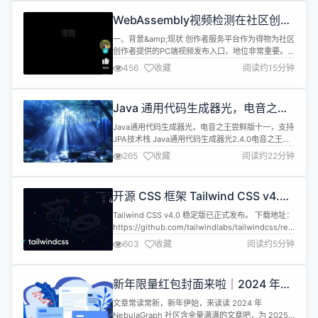
OceanBase 、PolarDB-X 、IBM...
WebAssembly视频检测在社区创作
平台的落地与实践 | 得物技术
一、背景&amp;现状 创作者服务平台作为得物为社区
创作者提供的PC端视频发布入口，地位非常重要。
且随着功能的升级迭代，用户群体也越来越多。但我
456
收藏
阅读约15分钟
们偶尔会收到如下反馈： 视频损坏，无法播放 视频
模糊 曝光度问题 黑屏，只有声音，没有画面 黑屏，
无法播放 低清晰度 曝光异常 黑屏，只有声音 视频的
Java 通用代码生成器光，电音之王
损坏不仅影响用户体验，还可能导致忠诚用户的流
尝鲜版十一，支持 JPA 技术栈
失。用户在浏览时看到错...
Java通用代码生成器光，电音之王尝鲜版十一，支持
JPA技术栈 Java通用代码生成器光2.4.0电音之王
TechnoKing版本尝鲜版十一。支持新的JPA技术
265
收藏
阅读约22分钟
栈，此技术栈支持springboot3.4.0，JPA，POI
5.3.0，Shiro 1.13.0等一系列新版本，同时仍然兼容
原先的boot3,sbmeu,smeu,msmeu四个技术栈。
开源 CSS 框架 Tailwind CSS v4.0
元数据和数...
正式发布：显著提升性能、简化配置
Tailwind CSS v4.0 稳定版已正式发布。 下载地址：
体验……
https://github.com/tailwindlabs/tailwindcss/releases/
迁移指南：
603
收藏
阅读约5分钟
https://tailwindcss.com/docs/upgrade-guide
Tailwind CSS是一个为快速开发而精心设计的原子类
CSS 框...
新年限量红包封面来啦｜2024 年
NebulaGraph 值得一读的文章们
文章常读常新，新年伊始，来读读 2024 年
NebulaGraph 社区含金量满满的文章吧，为 2025