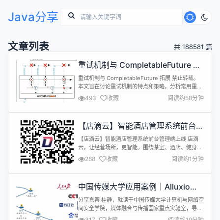
Java分享
文章列表
共 188581 篇
重试机制与 CompletableFuture 拓
展
重试机制与 CompletableFuture 拓展 禁止转载。
本文旨在讨论重试机制的特点和策略，分析常用重试
类库的实现，讨论为 CompletableFuture 添加重试
493
收藏
阅读约58分钟
机制的方法。文章首发同名公众号，欢迎关注。 重试
示例 以下是一个常见的使用异步重试的例子，当我们
需要重试功能时，只需调用 retry 方法，传入相应的
【店滴云】智能酒店管理系统前台管
重试策略即可。这里的重试策略为重试...
理端上线
【店滴云】智能酒店管理系统前台管理端上线 店滴
云，让经营场所，更智能。围绕茶室、酒店、健身
房、公寓、出租房等经营性场所进行物联网改造。同
268
收藏
阅读约1分钟
时支持多种物联网通信协议，开放智能门锁，智能开
关，智能手环的sdk供开发者使用。可免费商用，授
权版赠送官网，单商户电商与多商户电商系统。 更新
中国传媒大学应用案例｜Alluxio在
内容：快捷入住，远程房态，房态修改，快速退房，
媒体融合领域的应用
交接班，房间发卡
分享嘉宾 桂静，就读于中国传媒大学计算机与网络空
间安全学院，媒体融合与传播国家重点实验室，导师
为王永滨教授。已发表论文三篇。其中 SCI 论文1
317
收藏
阅读约19分钟