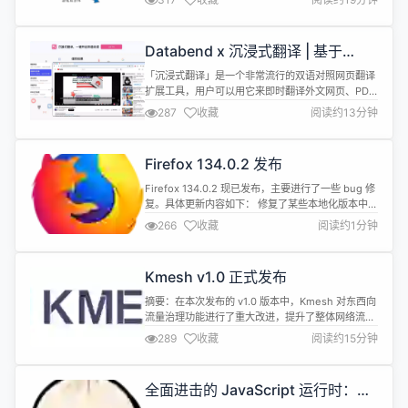
篇。参与多项国家级以及省部级子课题项目。致力于
媒体融合领域数据存储与处理关键技术研究。 分享大
纲 媒体融合介绍； 中国传媒大学在 Alluxio 上的应
Databend x 沉浸式翻译 | 基于
用场景； 探索 Alluxio 在媒体融合领域潜在的应用场
Databend Cloud 构建高效低成本
景； ...
「沉浸式翻译」是一个非常流行的双语对照网页翻译
的业务数据分析体系
扩展工具，用户可以用它来即时翻译外文网页、PDF
文档、ePub 电子书、字幕等。它不仅可以实现原文
287
收藏
阅读约13分钟
加译文实时双语对照显示，还支持 Google、
OpenAI、DeepL、微软、Gemini、Claude 等数十
家翻译平台服务的自定义设置，在网络上好评如潮。
Firefox 134.0.2 发布
随着用户量持续增长，其运营和产品团队希望在尊重
用户隐私...
Firefox 134.0.2 现已发布，主要进行了一些 bug 修
复。具体更新内容如下： 修复了某些本地化版本中崩
溃报告器不显示的问题（Bug 1940763）。 修复了
266
收藏
阅读约1分钟
Firefox 134 中的回归问题，其中指向本地文件的
HTML 框架集中的锚定链接不起作用（Bug
1934807）。 修复了开发人员工具中在调试扩展时
Kmesh v1.0 正式发布
阻止重新发送网络请求的问题（B...
摘要：在本次发布的 v1.0 版本中，Kmesh 对东西向
流量治理功能进行了重大改进，提升了整体网络流量
管理的效率和安全性。 本文分享自华为云社区
289
收藏
阅读约15分钟
《Kmesh v1.0正式发布！稳定易用的高性能
Sidecarless服务网格》 ，作者：云容器大未来。
2025 新年伊始，我们非常高兴地宣布 Kmesh v1.0
全面进击的 JavaScript 运行时：
版本 [1]正式发布。在此，我们对 Kme...