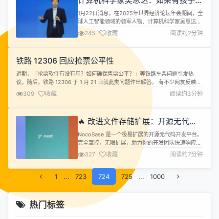
计算机科学家吴恩达：如果有孩子，
机...
应当让他们学编程
1月22日消息，在2025年世界经济论坛年会期间，全
球人工智能领域的领军人物、计算机科学家吴恩达
（Andrew Ng）出席了“数字世界：就业与任务”分论
245
收藏
阅读约2分钟
坛。 吴恩达指出，人工智能并不会取代人类的工作，
相反，那些掌握人工智能技术的人将取代那些尚未掌
握这一技术的人。而且如果企业为员工提供人工智能
铁路 12306 回应抢票公平性
工具，他们的生产力将以一种相当显著的方式得到提
升。 他认为，随着人工...
近期，「抢票软件有没有用？如何确保售票公平？」等铁路车票问题引发热
议，随后，铁路 12306 于 1 月 21 日就此类问题作出解答。 有不少网友反映，
铁路 12306 上抢不到票，却在一些「抢票软件」上买到了票，并声称「抢票软
309
收藏
阅读约3分钟
件」确实「手更快」。 对此，铁路 12306 科创中心研究员杨立鹏回应表示，
在其系统风险防控措施下，绝大多数「抢票软件」的高频刷票等...
🔥 改进文件存储扩展：开源无代码 /
低代码平台 NocoBase
NocoBase 是一个极易扩展的开源无代码开发平台。
完全掌控，无限扩展，助力你的开发团队快速响应变
化，显著降低成本，不必投入几年时间和数百万资金
327
收藏
阅读约7分钟
研发，只需要花几分钟部署 NocoBase。
NocoBase 中文官网 官方文档 在线 Demo 汇总一周
1
...
723
产品更新日志，最新发布可以前往我们的博客查看。
724
725
...
1000
NocoBase 目前更新包括的版本更新包括三个分支：
ma...
热门标签