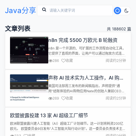
Java分享
文章列表
共 188602 篇
n8n 完成 5500 万欧元 B 轮融资
n8n 是一个开源的、可扩展的工作流程自动化工具，
它提供了直观的界面，让用户可以通过拖放方式连接
不同的应用程序和服务，从而创建自定义的自动化流
286
收藏
阅读约2分钟
程。 n8n 支持 400+ 应用和服务集成，包括各种常
见的应用程序和服务，如 Google、Slack、
GitHub、Trello 等。 近日，n8n 开发商宣布获得了
声称 AI 技术实为人工操作，AI 购物
由 Highland Europe 领投的 55...
应用创始人被控欺诈
美国司法部周三发布的新闻稿指出，声称提供"通
用"结账体验的AI购物应用Nate的创始人兼前CEO
Albert Saniger 被指控欺诈投资者。 Nate成立于
269
收藏
阅读约2分钟
2018年，曾从Coatue和Forerunner Ventures等机
构筹集超过5000万美元资金，包括2021年由
Renegade Partners领投的3800万美元A轮融资。
欧盟披露投建 13 家 AI 超级工厂细节
该公司声称其应...
欧洲联盟披露兴建人工智能（AI）超级工厂计划细节。这一计划将耗资200亿
欧元。 欧盟委员会9日发布“人工智能大陆行动计划”。这一委员会负责技术主权
等事务的执行副主席汉娜·维尔库宁在声明中说，在使欧洲更具竞争力、更安全
233
收藏
阅读约2分钟