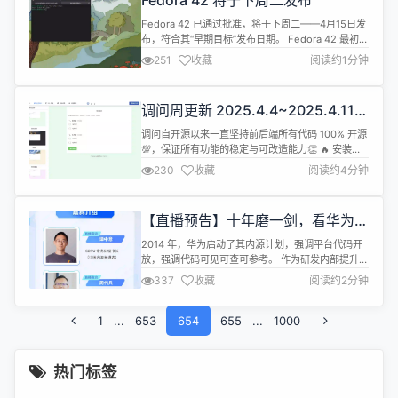
Fedora 42 将于下周二发布
Fedora 42 已通过批准，将于下周二——4月15日发
布，符合其“早期目标”发布日期。 Fedora 42 最初的
目标发布日期是4月22日，但今天的“是否进行”会议
251
收藏
阅读约1分钟
上，决定 Fedora 42 已经处于良好的发布状态。因
此，Fedora 42 将在早于最终目标日期发布。 在会
议上，Fedora Linux 42 最终候选版 1.1 构建已获得
调问周更新 2025.4.4~2025.4.11：
“进行”批准...
样式统一管理+DSL 全面升级+7 项
调问自开源以来一直坚持前后端所有代码 100% 开源
新增功能+6 项优化
💯，保证所有功能的稳定与可改造能力👏 🔥 安装下
载地址（安装包）：
230
收藏
阅读约4分钟
https://www.diaowen.net/install/docker 🔥 源码
下载地址：
https://gitee.com/wkeyuan/DWSurvey 本周的重
【直播预告】十年磨一剑，看华为如
点更新，是在企业管理的大框架下，进一步完善了管
何内源
理能力，其中...
2014 年，华为启动了其内源计划，强调平台代码开
放，强调代码可见可查可参考。 作为研发内部提升跨
部门开发效率的一种有力手段，内源计划帮助了当时
337
收藏
阅读约2分钟
华为内部研发平台线和产品线协同不够的问题，要求
“平台要从封闭走向开放，通过内部开源释放生产力
1
...
653
和创造力”，成为华为研发方法论 IPD 的一部分，为
654
655
...
1000
中国大型企业采用 InnerSource 树立了典范。 4月
13日晚，...
热门标签