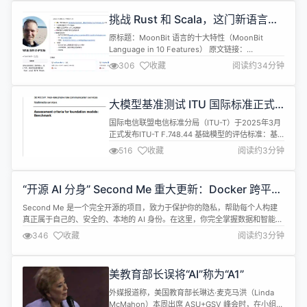
齐，使其不仅能够进行基本的图像识别，还能执行基
挑战 Rust 和 Scala，这门新语言震
于视觉输入的动态内容推理和复杂问题解答。可以应
惊德国开发者
用在房内家具家电识别、...
原标题：MoonBit 语言的十大特性（MoonBit
Language in 10 Features） 原文链接：
https://medium.com/@hivemind_tech/moonbit-
306
收藏
阅读约34分钟
language-in-10-features-4dc41a3a1d6c作者：
Ignacio丨德国科技公司 Hivemind 工程师 作为一名
Scala开发者，...
大模型基准测试 ITU 国际标准正式
发布
国际电信联盟电信标准分局（ITU-T）于2025年3月
正式发布ITU-T F.748.44 基础模型的评估标准：基
准测试/ Assessment criteria for foundation
516
收藏
阅读约3分钟
models: Benchmark。 该项国际标准由中国信息通
信研究院（简称“中国信通院”）牵头制定，规范了大
模型基准测试的指标要求和测试方法。该标准旨在推
“开源 AI 分身” Second Me 重大更新：Docker 跨平台
动大模型基...
支持正式上线
Second Me 是一个完全开源的项目，致力于保护你的隐私，帮助每个人构建
真正属于自己的、安全的、本地的 AI 身份。在这里，你完全掌握数据和智能的
主权，仅在你授权下通过安全私密的方式加入网络，共享信息。 近日，
346
收藏
阅读约3分钟
Second Me 宣布推出首个重大更新：Docker 跨平台支持正式上线，让 Mac
(Apple Silicon)、Windows 和 Lin...
美教育部长误将“AI”称为“A1”
外媒报道称，美国教育部长琳达·麦克马洪（Linda
McMahon）本周出席 ASU+GSV 峰会时，在小组讨