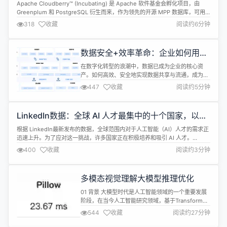
Cloudberry 升级到 0.8.0
流，共话云原...
Apache Cloudberry™ (Incubating) 是 Apache 软件基金会孵化项目，由
Greenplum 和 PostgreSQL 衍生而来，作为领先的开源 MPP 数据库，可用
于建设企业级数据仓库，并适用于大规模分析和 AI/ML 工作负载。 GitHub:
318
收藏
阅读约6分钟
https://github.com/apache/cloudberry H...
数据安全+效率革命：企业如何用数
据门户破解数据孤岛？
在数字化转型的浪潮中，数据已成为企业的核心资
产。如何高效、安全地实现数据共享与流通，成为企
业数据治理的关键挑战。 数据门户作为连接数据生产
447
收藏
阅读约5分钟
者与使用者的枢纽，通过标准化接口、权限管控和可
视化服务，为企业构建了一个安全、灵活的数据开放
平台。 袋鼠云数据门户解决方案基于企业级数据中台
LinkedIn数据：全球 AI 人才最集中的十个国家，以色
能力，支持将结构化数据、API服务等资源统一管
列居首
理，并通过权限申请机制实现跨部门、跨...
根据 LinkedIn最新发布的数据，全球范围内对于人工智能（AI）人才的需求正
迅速上升。为了应对这一挑战，许多国家正在积极培养和吸引 AI 人才。
LinkedIn 通过其 “AI 人才集中度” 指标，分析了不同国家的 AI 人才供应情况，
400
收藏
阅读约3分钟
以下是2024年 AI 人才浓度最高的十个国家。 首先，以色列在2024年的数据
显示，其 AI 人才占到全国劳动力的1....
多模态视觉理解大模型推理优化
01 背景 大模型时代是人工智能领域的一个重要发展
阶段，在当今人工智能研究领域，基于Transformer
架构的多模态视觉理解大模型（VLM）在全世界范围
544
收藏
阅读约27分钟
内引发了深度的技术关注。多模态视觉理解大模型的
主要创新在于将语言和视觉两种模态进行有效的对