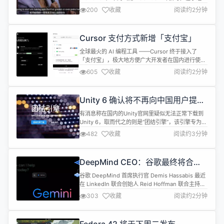
论过程中多次将“AI”表述为 “A1（A one）”——而 A1
200
收藏
阅读约2分钟
是美国知名的牛排酱品牌。 一开始，McMahon 确
实有正确的表述为 AI，但在后面的发言中却逐渐走
偏。 “你知道，AI 的发展--我是说，如果我们没有最
Cursor 支付方式新增「支付宝」
好的技术，怎么能以光速进行教育...
全球最火的 AI 编程工具 ——Cursor 终于接入了
「支付宝」，极大地方便广大开发者在国内进行使
用。 Cursor 是一款基于 AI 的代码编辑器，它不仅
605
收藏
阅读约2分钟
能自动补全代码，还能根据自然语言描述生成代码、
重构优化、解答问题等。目前 Cursor 在全球 AI 编
程工具排行榜中位居第一，不仅程序员喜欢，产品经
Unity 6 确认将不再向中国用户提
理、设计师等非技术人员也都在用它来快速实现想
供，包括后续版本
法。 C...
有消息称在国内的Unity官网里疑似无法正常下载到
Unity 6，取而代之的则是“团结引擎”，该引擎专为中
国开发者定制，基于Unity 2022LTS，致力于满足中
482
收藏
阅读约3分钟
国开发者的独特需求，结合本土文化元素和市场特
色，为创作提供全面支持。 日前，Unity官方正式宣
布，Unity 6及后续版本将不再向中国用户提供，相
DeepMind CEO：谷歌最终将合并
关需求将由团结引擎承接。 “这一调整旨在确保开
Gemini 和 Veo AI 模型
发...
谷歌 DeepMind 首席执行官 Demis Hassabis 最近
在 LinkedIn 联合创始人 Reid Hoffman 联合主持的
播客 Possible 上表示，谷歌计划最终将其 Gemini
303
收藏
阅读约2分钟
AI 模型与其Veo 视频生成模型相结合，以提高前者
对物理世界的理解。 Hassabis 表示：“我们从一开始
就将 Gemini 打造成多模式的基础模型，我...