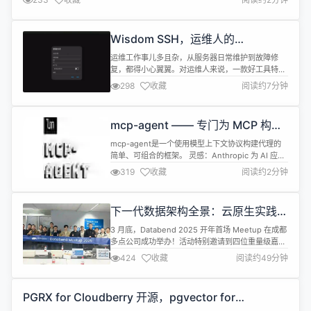
并拥有更多技术主权方面，AI技术处于核心地位，“全球AI竞赛远未结束”。 英
国《卫报》9日报道，欧盟已着手落实一项计划，建设13家AI超级工厂。...
Wisdom SSH，运维人的
“Cursor”，部署 Jenkins 详细使用
运维工作事儿多且杂，从服务器日常维护到故障修
教程
复，都得小心翼翼。对运维人来说，一款好工具特别
重要。编程人员有 Cursor 帮忙，咱们运维人也有类
298
收藏
阅读约7分钟
似的，就是 Wisdom SSH，它能让运维变得轻松
Wisdom SSH 作为一款集成 AI 的现代化 SSH 终端
工具，能极大简化 Jenkins 的部署流程。以下将为
mcp-agent —— 专门为 MCP 构建
你逐步介绍如何使用 Wisdom SSH 完...
的 AI 框架
mcp-agent是一个使用模型上下文协议构建代理的
简单、可组合的框架。 灵感：Anthropic 为 AI 应用
程序开发人员宣布了两项基础更新： 模型上下文协
319
收藏
阅读约2分钟
议- 一种标准化接口，允许任何软件通过 MCP 服务
器被 AI 助手访问。 构建有效代理- 关于构建可用于
生产的 AI 代理的简单、可组合模式的开创性文章。
下一代数据架构全景：云原生实践、
mcp-agent将这两个基础部分放入 A...
行业解法与 AI 底座 | Databend
3 月底，Databend 2025 开年首场 Meetup 在成都
Meetup 成都站回顾
多点公司成功举办！活动特别邀请到四位重量级嘉
宾：多点科技数据库架构师王春涛、多点DMALL数
424
收藏
阅读约49分钟
据平台负责人李铭、Databend联合创始人吴炳锡，
以及鹏城实验室王璞博士。在春日的蓉城，嘉宾们与
来自马上消费金融、多点、中国电子云等企业的用户
PGRX for Cloudberry 开源，pgvector for
和技术爱好者们齐聚一堂，展开了一场深度技术交