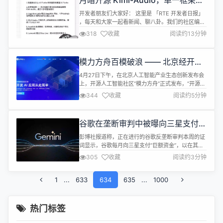
月暗开源 Kimi-Audio，单一框架执
OpenAI对 G...
行多种语音任务；照片秒变可对话数
开发者朋友们大家好： 这里是 「RTE 开发者日报」
字人，LemonAI 推出 Slice Live丨
，每天和大家一起看新闻、聊八卦。我们的社区编辑
日报
团队会整理分享 RTE（Real-Time Engagement）
318
收藏
阅读约13分钟
领域内「有话题的 技术 」、「有亮点的 产品 」、
「有思考的 文章 」、「有态度的 观点 」、「有看点
的 活动 」，但内容仅代表编辑的个人观点，欢迎大
模力方舟百模破浪 —— 北京经开区
家留言、跟帖、讨论。 本期编辑：@赵怡岭、...
推进 AI 开源开放生态共创
4月27日下午，在北京人工智能产业生态创新发布会
上，开源人工智能社区“模力方舟”正式发布，“开源人
工智能应用创新大赛”也同步启动，经开区将围绕建
344
收藏
阅读约5分钟
设全域人工智能之城，助力共建国内AI开源开放生
态。 模力方舟依托开源中国17年生态构建，积累超
1800万开发者、2000余所高校、36万家企业，以绝
谷歌在垄断审判中被曝向三星支付巨
对中立平台面向开发者提供从开源模型、训练数据
款预装 Gemini 应用
集、国产算力底座到模型在...
彭博社报道称，正在进行的谷歌反垄断审判本周的证
词显示，谷歌每月向三星支付“巨额资金”，以在其设
备上预装其Gemini人工智能应用程序。这一信息正
305
收藏
阅读约3分钟
值法官阿米特·梅塔(Amit Mehta)已裁定谷歌的搜索
引擎构成非法垄断之后，目前谷歌的律师正与美国司
1
...
633
法部就潜在的处罚力度展开辩论。 谷歌平台和设备合
634
635
...
1000
作副总裁彼得·菲茨杰拉德周一作证称，谷歌与三星之
间的这笔付款协议...
热门标签