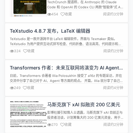
Code 的开发者发送删除通知
TechCrunch 报道称，在 Anthropic 的 Claude
Code 和 OpenAI 的 Codex CLI 两款“智能体”式 AI
编程工具的较量中，后者获得了更多开发者的青睐。
454
收藏
阅读约3分钟
部分原因在于，Anthropic 向一位试图逆向工程
Claude Code 的开发者发出了删除通知，而
Claude Code 的使用许可要比 Codex CLI ...
TeXstudio 4.8.7 发布，LaTeX 编辑器
TeXstudio 是一款开源跨平台 LaTeX 编辑软件，界面与 Texmaker 类似。
TeXstudio 为用户提供互动式拼写检查、代码折叠、语法高亮、代码提示和自
动完成等特性，功能丰富，界面美观，但软件本身不提供底层功能，需要使用
324
收藏
阅读约2分钟
者自行安装 LaTeX（XeLaTeX）等编译软件，例如 MiKTeX 或 TeXLive ，软件
源于 Texmaker，...
Transformers 作者：未来互联网将演变为 AI Agent
网络
日前，Transformers 合著者 Illia Polosukhin 接受了 a16z 的专题采访，并在
交流中分享了自己对于 AI、Agent 等方面的观点。 开篇，Illia 就分享了自己对
现有 AI Agent 的看法。他表示，据团队观察，大量用户对需要复杂规划的场
249
收藏
阅读约4分钟
景特别感兴趣。但这种局面在未来将会反过来：AI 助理将会主动提出方案给用
户，用户也仅需...
马斯克旗下 xAI 拟融资 200 亿美元
彭博社援引知情人士透露，马斯克旗下 xAI 目前正与
投资者洽谈，计划筹集大约 200 亿美元资金，用于
其新合并的人工智能初创公司和社交媒体业务。 ​数据
270
收藏
阅读约2分钟
提供商 PitchBook 的数据显示，如果成功，这笔交
易将成为历史上第二大创业公司融资，仅次于今年早