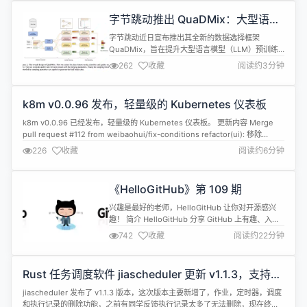
些时候 OpenAI 的 400 亿美元融资。据知情人士透
字节跳动推出 QuaDMix：大型语言
露，凭借此轮洽谈中的融资，xAI 的估值超过 1...
模型预训练数据质量与多样性的统一
字节跳动近日宣布推出其全新的数据选择框架
框架
QuaDMix，旨在提升大型语言模型（LLM）预训练
的效率和泛化能力。众所周知，模型的训练效果受基
262
收藏
阅读约3分钟
础数据集的质量和多样性影响很大。然而，传统的数
据筛选方法往往将质量和多样性视为两个独立的目
标，先进行质量过滤，再进行领域平衡。 这种逐步优
k8m v0.0.96 发布，轻量级的 Kubernetes 仪表板
化的方式忽略了质量与多样性之间的复杂相互关系。
优质数据集往往存在领域偏差，而多样化...
k8m v0.0.96 已经发布，轻量级的 Kubernetes 仪表板。 更新内容 Merge
pull request #112 from weibaohui/fix-conditions refactor(ui): 移除
K8sTextConditions组件中未使用的name属性 docs(admin/config): 在配置
226
收藏
阅读约6分钟
项中添加时间单位后缀并更新...
《HelloGitHub》第 109 期
兴趣是最好的老师，HelloGitHub 让你对开源感兴
趣！ 简介 HelloGitHub 分享 GitHub 上有趣、入门
级的开源项目。
742
收藏
阅读约22分钟
github.com/521xueweihan/HelloGitHub 这里有
实战项目、入门教程、黑科技、开源书籍、大厂开源
项目等，涵盖多种编程语言 Python、Java、Go、
Rust 任务调度软件 jiascheduler 更新 v1.1.3，支持批
C/C++、Swift...让你在短时间...
量删除
jiascheduler 发布了 v1.1.3 版本，这次版本主要新增了，作业，定时器，调度
和执行记录的删除功能，之前有同学反馈执行记录太多了无法删除，现在终于