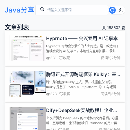
Java分享
文章列表
共 188602 篇
Hyprnote —— 会议专用 AI 记事本
Hyprnote 专为会议繁忙的人士打造，是一款适用于
连续会议的 AI 记事本。本地优先且可扩展。 录并转
录您的会议 从原始会议记录中生成有力的摘要 离线
331
收藏
阅读约2分钟
工作使用开源模型（Whisper和Llama） 高度可扩
展，由插件提供支持 亮点 增强你的笔记 随意记下一
些东西，Hyprnote 将根据您的备忘录制作会议记
腾讯正式开源跨端框架 Kuikly：基
录。 离线和隐私 Hyprnote 是本地优先的...
于 Kotlin 创建 Android、iOS、鸿
腾讯跨端框架Kuikly 正式开源。根据官方介绍，
蒙、Web、小程序应用
Kuikly 是基于 Kotlin Multiplatform 的 UI 与逻辑全
面跨端综合解决方案，由腾讯大前端领域
323
收藏
阅读约3分钟
Oteam（公司级）推出，目的在于提供一套一码多
端、极致易用、动态灵活的全平台高性能开发框架。
Kuikly（Kotlin UI Kit，发音同 quickly）使用
Dify+DeepSeek实战教程！企业级
Kotlin 开发了声...
AI 文档库本地化部署，数据安全与
上次折腾完 DeepSeek 的本地私有化部署后，心里
智能检索我都要
就一直琢磨着：能不能给咱们 Rainbond 的用户再做
点实用的东西？毕竟平时总收到反馈说文档查找不够
311
收藏
阅读约10分钟