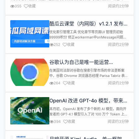
可以删除了。 当然使用过程中发现的一些 bug 也一并修复了 下一个版本开
355
收藏
阅读约2分钟
始，重点是作业编排功能。作业编排就是可以把多个任务编排成一个流程（有
向无环图），进而实现更复杂的功能。 项目是个人开发，长期更...
酷瓜云课堂（内网版）v1.2.1 发布，
内部学习培训系统
优化索引管理工具 优化章节等页面UI 管理员初始
99999积分 修正workerman中onMessage问题
method="post" -&gt; method="POST" 修正非免
252
收藏
阅读约2分钟
费课程试听问题 优化layer窗口中的表单跳转 优化倒
计时 系统介绍 酷瓜云课堂内网版，采用C扩展框架
Phalcon开发，使用本地基础服务，无营销相关功
谷歌认为自己是唯一能运营
能，主要适用于公司、...
Chrome 的公司，如若转手，将“万
在美国司法部对谷歌在搜索引擎市场的非法垄断案
劫不复”
中，谷歌 Chrome 浏览器总经理 Parisa Tabriz 表
示，将谷歌与 Chrome “剥离”是不可能的，并补充
264
收藏
阅读约2分钟
说，她认为“Chrome 不可能在其他地方被复制”。
Tabriz 强调造就 Chrome 浏览器今日成功的基石，
源于 17 年来与谷歌其他部门的紧密协作。 Tabriz 表
OpenAI 改进 GPT-4o 模型，带来更
示，谷歌 Chrom...
强的智能和个性
本月初，OpenAI 发布了多个新的 AI 模型。面向开
发者的 GPT-4.1 模型引入了对 100 万个 Token 上下
文窗口的支持，并在指令遵循、编码和智能方面进行
394
收藏
阅读约3分钟
了改进。o3 和 o4-mini推理模型在多个 AI 基准测试
中取得了最佳结果。 即使在发布这些新模型之后，
OpenAI 仍在持续更新 GPT-4o 模型。 今年 3 月，