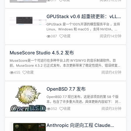
方便，要是能有个 AI 文档助手该多好。正想着呢，
搭建本地知识库的想法就冒了出来 ------ 既能解决实
际需求，又能把技术落地成真正有用的工具，这不就
GPUStack v0.6 超重磅更新：vLLM
是两全其美的事嘛！尤其是想到企业场景里，知识库
多机分布式、昇腾 MindIE 等
往往涉...
GPUStack 是一个100%开源的模型服务平台 ，支持
Linux、Windows 和 macOS ，支持 NVIDIA、
AMD、Apple Silicon、昇腾、海光、摩尔线程 等
387
收藏
阅读约14分钟
GPU 构建异构 GPU 集群 ，支持 LLM、多模态、
Embedding、Reranker、图像生成、Speech-to-
Text 和 Text-to-Speech 模型...
MuseScore Studio 4.5.2 发布
MuseScore是一个可运行在多种平台上的 WYSIWYG 的音乐制谱软件。目
前，MuseScore 4.5.2 已正式发布，本次更新带来了稳定性提升、错误修复以
及一些小功能改进。此外，还新增了对重复和跳转部分重复片段的播放支持。
455
收藏
阅读约4分钟
具体更新内容如下： Playback 支持重复和跳跃时的部分延音（#26178） 支持
带有摇摆节奏的琶音（#22495） 修复...
OpenBSD 7.7 发布
OpenBSD 7.7 现已发布，这是该项目的第 58 个版
本，包含了许多重大改进。具体更新内容如下： 对
SMP 进行了多项改进。TCP output 和 TCP timers
352
收藏
阅读约3分钟
现在可以并行运行。只有 TCP input 仍使用
exclusive netlock。 drm(4)已更新至 Linux
6.12.21 Performance 策略规范现在更加...
Anthropic 向逆向工程 Claude