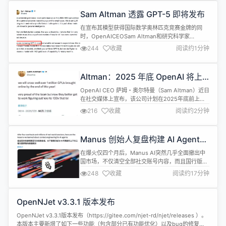
现在为可选而不是必需...
Sam Altman 透露 GPT-5 即将发布
在宣布其模型获得国际数学奥林匹克竞赛金牌的同
时，OpenAICEOSam Altman和研究科学家
Alexander Wei透露，GPT-5即将发布。然而，他们
244
收藏
阅读约1分钟
均明确设定了市场预期：即将发布的GPT-5并非在
IMO竞赛中获奖的模型。 Altman强调，获得金牌的
IMO模型是一个实验性的研究成果，整合了未来将用
Altman：2025 年底 OpenAI 将上
于其他模型的新研究技术，而即将面世的GPT-5不
线超 100 万块 GPU
会...
OpenAI CEO 萨姆・奥尔特曼（Sam Altman）近日
在社交媒体上宣布，该公司计划在2025年底前上线
超过100万块 GPU。 据悉，OpenAI 的战略主要围
216
收藏
阅读约2分钟
绕三个核心领域展开：Stargate（星际之门）项目、
芯片供应链重构以及能源挑战。Stargate 是
OpenAI 新成立的公司，目标是为 AI 基础设施建设
Manus 创始人复盘构建 AI Agent
注入巨额资金。未来四年，该项目...
的“上下文工程”实践
在爆火仅四个月后，Manus AI突然几乎全面撤出中
国市场，不仅清空全部社交账号内容，而且国行版本
的Manus也疑似暂停推进。 中国通用AI Agent（智
248
收藏
阅读约17分钟
能体）创业公司Manus将总部迁至新加坡，并百万年
薪招聘AI工程师，对被裁员工给予N+3或者2N赔偿
早在上个月，Manus联合创始人张涛便曾宣布，公司
OpenNJet v3.3.1 版本发布
已将全球总部迁至新加坡，并在东京和加州设有办公
室。尽...
OpenNJet v3.3.1版本发布（https://gitee.com/njet-rd/njet/releases ）。
本版本主要新增了如下一些功能（包含部分已有功能优化）以及bug的修复