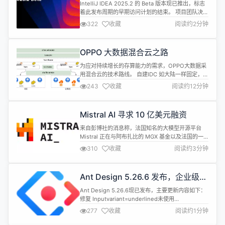
IntelliJ IDEA 2025.2 的 Beta 版本现已推出，标志
着此发布周期的早期访问计划的结束。 项目团队决
定，从 2025.2 开始将 communications分为两个
322
收藏
阅读约2分钟
不同但同样重要的部分，部分亮点如下： “What’s
New”页面现在将重点概述最具影响力的更新。 此版
本中的亮点包括：对 Java 25、Maven 4 和
OPPO 大数据混合云之路
JSpeci...
为应对持续增长的存算能力的需求，OPPO大数据采
用混合云的技术路线。 自建IDC 如大陆一样固定，但
是大数据算力需求，有着明显的潮汐模式；云计算的
243
收藏
阅读约12分钟
模式犹如海上方舟，任凭潮涨潮落，仍然能从容应
对。OPPO大数据就是结合了两者的各自优势，坚若
磐石，伸缩自如。 将庞大且复杂的大数据架构改造成
Mistral AI 寻求 10 亿美元融资
在混合云底座之间指哪打哪，极致弹性，远非简单的
“迁移”问题。不仅面临近百万...
来自彭博社的消息称，法国知名的大模型开源平台
Mistral 正在与阿布扎比的 MGX 基金以及法国的一
些贷款机构进行洽谈，计划筹集一轮高达10亿美元的
310
收藏
阅读约3分钟
融资。这一举措表明 Mistral 正朝着快速扩张的方向
迈进，进一步巩固其在人工智能领域的地位。
MistralAI 成立于2023年4月，由三位曾在 Meta AI
Ant Design 5.26.6 发布，企业级
和 Google DeepMind 任职...
UI 设计语言和 React 实现
Ant Design 5.26.6现已发布，主要更新内容如下：
修复 Inputvariant=underlined未使用
activeBorderColortoken 的问题。#54409 修复
277
收藏
阅读约1分钟
InputNumberfontSizeSM和fontSizeLGtoken 不
生效的问题。#54396 修复 Flex 组件children属性