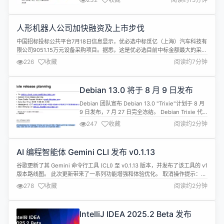
构建松耦合架构。它凭借轻量化架构、高可靠性及动
态弹性优势，在业务异步处理、AI 场景（如 LLM 推
理调度、GPU 资源调度）中实现规模化应用，服务
人形机器人公司加快融资及上市步伐
涵盖零售、金融、汽车、游戏等领域的数千家企业客
户。 本文将从开发者视角...
中国招标投标公共平台7月18日信息显示，优必选中标觅亿（上海）汽车科技有
限公司9051.15万元设备采购项目。据悉，这是优必选目前中标金额最大的采购
订单。 与此同时，7月7日，星动纪元宣布完成近5亿元A轮融资；7月8日，云
226
收藏
阅读约7分钟
深处宣布完成近5亿元新一轮融资，它石智航完成1.22亿美元天使+轮融资，小
雨智造完成约1亿元A++轮融资；7月9日，星海图宣布接连完成A4...
Debian 13.0 将于 8 月 9 日发布
Debian 团队宣布 Debian 13.0 "Trixie"计划于 8 月
9 日发布，7 月 27 日完全冻结。 Debian Trixie 代
表了为期两年的开发历程，内核采用 Linux 6.12
247
收藏
阅读约2分钟
LTS，包含桌面环境 GNOME 48 、GCC 14.2 编译
器、Python 3.13 等大量软件更新。Debian Trixie
将首次正式支持 6...
AI 编程智能体 Gemini CLI 发布 v0.1.13
谷歌更新了其 Gemini 命令行工具 (CLI) 至 v0.1.13 版本，并发布了该工具的 v1
版本路线图。 此次更新带来了一系列功能增强和体验优化。 取消操作提示：在
取消操作时显示被修改的内容。 确认快捷键：使用数字键作为确认快捷方式。
278
收藏
阅读约2分钟
认知循环缓解：引入对认知循环的检测与缓解机制。 MCP 服务器管理：允许
用户指定允许或排除特定的 MCP 服务器。...
IntelliJ IDEA 2025.2 Beta 发布