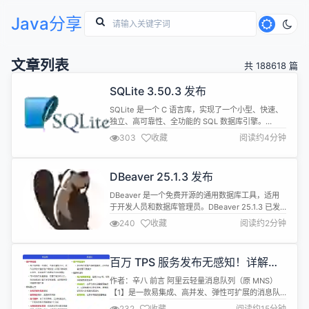
Java分享
文章列表
共 188618 篇
SQLite 3.50.3 发布
SQLite 是一个 C 语言库，实现了一个小型、快速、
独立、高可靠性、全功能的 SQL 数据库引擎。
SQLite 是世界上使用最多的数据库引擎。SQLite 的
303
收藏
阅读约4分钟
源代码属于公共领域，每个人都可以免费使用，用于
任何目的。 SQLite 3.50.3 现已发布，更新内容如
下： 添加sqlite3_setlk_timeout()接口，在支持阻
DBeaver 25.1.3 发布
塞锁的构建中为阻塞锁设...
DBeaver 是一个免费开源的通用数据库工具，适用
于开发人员和数据库管理员。DBeaver 25.1.3 已发
布，更新内容如下： AI 集成现已包含在社区软件包
240
收藏
阅读约2分钟
中，不再需要安装扩展 SQL Editor： 修复了外部修
改的文件无法关闭而不覆盖的问题 改进了 Generic
driver 中的 schemas/catalogs 支持 Metadata：修
百万 TPS 服务发布无感知！详解轻
复了...
量消息队列无损发布实践
作者：辛八 前言 阿里云轻量消息队列（原 MNS）
【1】是一款易集成、高并发、弹性可扩展的消息队
列服务，助力开发者在分布式组件间高效传递数据，
232
收藏
阅读约15分钟