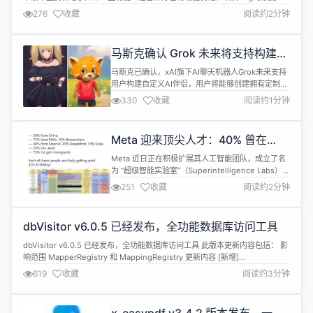
（详细修复bug列表可通过3.3.1 发行版查看） 新增功能如下： - 深层清理Lua
276
收藏
阅读约2分钟
代码 - http ssl模块新增一个指令ssl_certificate_...
马斯克确认 Grok 未来将支持构建自
定义 AI 伴侣
马斯克已确认，xAI旗下AI聊天机器人Grok未来支持
用户构建自定义AI伴侣，用户将能够创建拥有定制声
音、外观和个性的数字伴侣（“每一个都会是独一无
330
收藏
阅读约1分钟
二的”）。 目前，Grok已推出基于Grok 4大模型的
“伴侣”（Companions）功能，首批上线了动漫风格
角色Ani（哥特风“AI女友”）和卡通小熊猫Bad
Meta 迎来顶尖人才：40% 曾在
Rudy，支持动态语音互动及角色外观自定义，用户...
OpenAI 任职，薪资高达 1 亿美元
Meta 近日正在积极扩展其人工智能团队，成立了名
为 “超级智能实验室”（Superintelligence Labs）的
新部门，旨在推动基础模型的开发。据内部消息人士
251
收藏
阅读约2分钟
透露，该实验室目前已成功招募44名顶尖人才，令人
瞩目的是，约一半的员工来自中国，而40% 的员工
曾在 OpenAI 工作过。 Meta 首席执行官马克・扎克
dbVisitor v6.0.5 已经发布，全功能数据库访问工具
伯格以其豪爽的投资风格而闻名，曾经投...
dbVisitor v6.0.5 已经发布，全功能数据库访问工具 此版本更新内容包括： 影
响范围 MapperRegistry 和 MappingRegistry 更新内容 [新增]
MapperRegistry 的 loadMapper 方法新增 2 个重载方法可以接受
619
收藏
阅读约3分钟
InputStream、Document 参数。 [新增] MappingRegist...