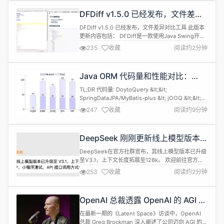
TypeScript、ElementPlus、MyS...
DFDiff v1.5.0 已经发布，文件差异
对比工具
DFDiff v1.5.0 已经发布，文件差异对比工具 此版本
更新内容包括： DFDiff是一款使用Java Swing开发
的文本处理工具，同时也提供一些日常使用的小工
235
收藏
阅读约2分钟
具。 新功能1.5.0 1、增加Markdown编辑功能，使
用JavaFX WebView渲染Markdown。 2、大文件查
看功能。对于大文件，采用分页查看实现。 3、屏幕
Java ORM 代码量和性能对比：
截图功能。 已实现...
DoytoQuery vs
TL;DR 代码量: DoytoQuery &lt;&lt;
SpringDataJPA/SpringJdbc/jOOQ/MyB
SpringDataJPA/MyBatis-plus &lt; jOOQ &lt;&lt;
plus
SpringJdbc 查询性能：SpringJdbc &gt;
247
收藏
阅读约9分钟
DoytoQuery &gt; jOOQ &gt;&gt;&gt;
SpringDataJPA &gt; MyBatis-plus 测试代码：...
DeepSeek 刚刚更新线上模型版本
至 V3.1
DeepSeek在官方社群宣布，其线上模型版本已升级
至V3.1，上下文长度拓展至128k。 欢迎前往官方网
页、APP、小程序测试，API 接口调用方式保持不
253
收藏
阅读约2分钟
变。 接口信息：
https://platform.deepseek.com/usage 近日市场
再度传出深度求索下一代AI大模型DeepSeek-R2的
OpenAI 总裁透露 OpenAI 的 AGI 之
发布消息，预计时间窗口为8月15日至30日。对此，
路
接...
在最新一期的《Latent Space》访谈中，OpenAI
总裁 Greg Brockman 深入阐述了公司迈向 AGI 的整