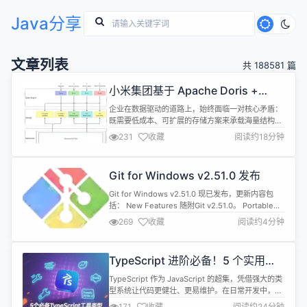
Java分享
文章列表
共 188581 篇
小米集团基于 Apache Doris +
Apache Paimon 实现 6 倍性能飞跃
企业在数据驱动的道路上，始终面临一对核心矛盾：
既需要低成本、可扩展的存储方案来承载海量结构
化、半结构化乃至非结构化数据（这正是数据湖的强
231
收藏
阅读约18分钟
项），又渴望实时、低延迟的分析能力来支撑业务决
策（这是分析型数据库的核心优势）。 然而现实是，
单独的解决方案往往难以两全：以 Apache Paimon
Git for Windows v2.51.0 发布
为代表的数据湖技术，虽凭借开放格式、弹性扩展和
低成本存储成为企业数据中...
Git for Windows v2.51.0 现已发布，更新内容包
括： New Features 随附Git v2.51.0。 Portable
Git installers（自解压 7-Zip archives）现在基于7-
269
收藏
阅读约4分钟
Zip 25.01 随附cURL v8.15.0。 随附基于Cygwin
v3.6.4的 MSYS2 运行时（Git for Win...
TypeScript 进阶必备！5 个实用工
具类型，帮你写出更健壮的前端代码
TypeScript 作为 JavaScript 的超集，凭借强大的类
型系统让代码更健壮、更易维护。在日常开发中，自
定义工具类型往往能帮我们高效解决类型安全问题。
171
收藏
阅读约24分钟