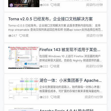
体路线图，核心可概括为“三个转向”： 技术转向：从
308
收藏
阅读约2分钟
“一次性预训练”到“强化学习推理” 资源转向：把“算
力”视为唯一稀缺资源 落地转向：从“科研样品”到“可
审计的生产 Agent” Greg Brockman 透露，GPT-4
Torna v2.0.5 已经发布，企业接口文档解决方案
发布之...
Torna v2.0.5 已经发布，企业接口文档解决方案 此版本更新内容包括： 支持
mcp streamable 查询文档列表返回应用名称 创建api token支持选择应用范
围 同步社区版1.33.7 详情查看：
247
收藏
阅读约1分钟
https://gitee.com/durcframework/torna/releases/v2.0.5
Firefox 143 被发现不适用于某些旧
Windows 10 版本
在旧版 Windows 10 上运行 Firefox 浏览器的用户
即将迎来很大困扰。目前在 Nightly 频道提供的最新
版本 Firefox 143 已不再适用于 1803 之前的版本。
222
收藏
阅读约3分钟
在 Windows 10 1703、1709 或 2015 LTSB 等老版
本上启动该浏览器时，用户会收到以下错误： 由于未
找到 api-ms-win-core-cons...
湖仓一体：小米集团基于 Apache
Doris + Apache Paimon 实现 6 倍
企业在数据驱动的道路上，始终面临一对核心矛盾：
性能飞跃
既需要低成本、可扩展的存储方案来承载海量结构
化、半结构化乃至非结构化数据（这正是数据湖的强
233
收藏
阅读约18分钟
项），又渴望实时、低延迟的分析能力来支撑业务决
策（这是分析型数据库的核心优势）。 然而现实是，
单独的解决方案往往难以两全：以 Apache Paimon