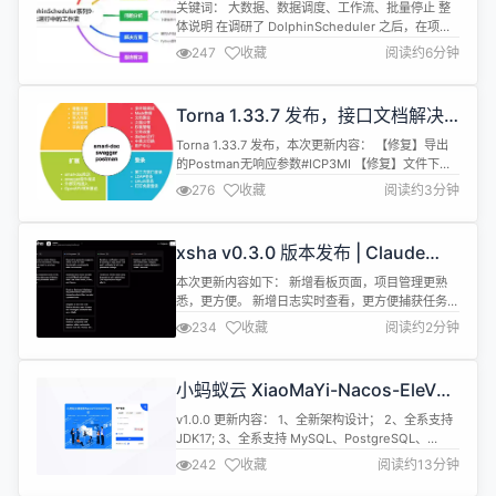
DolphinScheduler 运行中的工作
2022年...
关键词： 大数据、数据调度、工作流、批量停止 整
流？
体说明 在调研了 DolphinScheduler 之后，在项目
上实际使用了一段时间，遇到了任务过多僵死的问
247
收藏
阅读约6分钟
题，解决思路分享如下。 问题背景 任务依赖很多：
从下图可以看出，有些任务的后续依赖很多，一旦失
败，后续任务都得等待。这样就很容易导致后续任务
Torna 1.33.7 发布，接口文档解决
被堵死。 循环任务很多，有很多任务本身是循环调用
方案
的其他任务的任务...
Torna 1.33.7 发布，本次更新内容： 【修复】导出
的Postman无响应参数#ICP3MI 【修复】文件下载
不显示中文问题#ICE4CR 【修复】导出的文档里接
276
收藏
阅读约3分钟
口定义里没有公共请求头#ICAWUD 【优化】导出文
档可以选择是否隐藏维护人字段 支持多数据源配置文
档 关于 Torna 接口文档解决方案，目标是让接口文
xsha v0.3.0 版本发布 | Claude
档管理变得更加方便、快捷。Torna...
Code Web UI
本次更新内容如下： 新增看板页面，项目管理更熟
悉，更方便。 新增日志实时查看，更方便捕获任务执
行内容 新增定时任务，最大化发挥 Claude Code 账
234
收藏
阅读约2分钟
户价值 🚀 XSha - Cursor Background 开源替代
XSha 是一款将项目管理、Git、基于 AI 驱动的需求
开发结合的软件系统。现基于 Claude Code 实现了
小蚂蚁云 XiaoMaYi-Nacos-EleVue
通过任务对话即可...
微服务框架 v1.0.0 发布
v1.0.0 更新内容： 1、全新架构设计； 2、全系支持
JDK17; 3、全系支持 MySQL、PostgreSQL、
SqlServer、Sqlite 等数据库； 项目介绍 基于
242
收藏
阅读约13分钟
SpringCloud、SpringSecurity、OAuth2、
Nacos、Seata、MybatisPlus、Vue3、