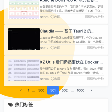
Apache Doris 4.0 AI 能力揭秘
为代表的数据湖技术，虽凭借开放格式、弹性扩展和
（一）：AI 函数之 LLM 函数介绍
低成本存储成为企业数据中...
在数据日益密集的当下，我们总在寻求更高效、更智
能的数据分析工具。随着大语言模型（LLM）的兴
起，如何将这些前沿的 AI 能力与日常的数据分析工
225
收藏
阅读约24分钟
作相结合，已然成为一个极具探索价值的方向。 基于
此，我们在 Apache Doris 4.0 版本中实现了一系列
LLM 函数。这使得数据分析能够凭借简洁的 SQL 语
Claudia —— 基于 Tauri 2 的
句，直接调用大语言模型开展文本处理工作。无论是
Claude Code 桌面客户端
从文...
Claudia 是一款强大的桌面应用程序，作为 Claude
Code 的图形化命令中心，为 AI 辅助开发工作流程
提供了直观的界面。该应用基于 Tauri 2、React 和
317
收藏
阅读约2分钟
TypeScript 构建，填补了 Claude Code CLI 与开发
者全面视觉体验之间的空白。 Claudia 通过提供功能
丰富的图形用户界面（GUI），改变了开发者与
XZ Utils 后门仍然潜伏在 Docker 镜
Cla...
像中
安全研究公司 Binarly 发布报告称，曾在 2024 年曝
光的 XZ Utils 后门仍在部分 Docker 镜像中潜伏，提
醒开发者和运维人员容器供应链的潜在风险仍未彻底
206
收藏
阅读约2分钟
消除。 xz-utils 软件包曾在 2024 年被发现存在严重
后门（CVE‑2024‑3094，CVSS 10.0 分）。该后门
1
...
500
通过 liblzma.so 对 OpenSSH 函数加钩...
501
502
...
1000
热门标签