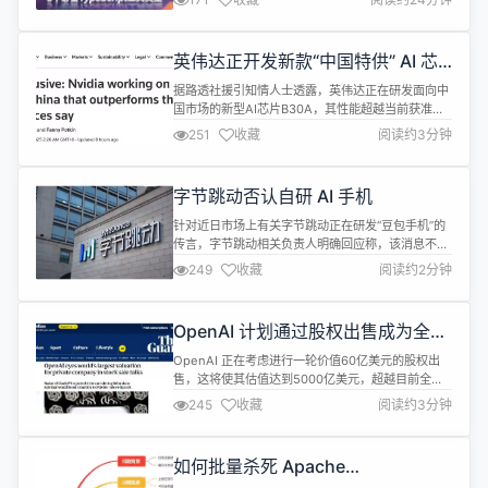
本文就分享 5 个实用的 TypeScript 自定义工具类
型，或许能帮你规避常见坑点，甚至启发你打造专属
工具类型来应对业务难题。 1. 用Process优雅处理状
英伟达正开发新款“中国特供” AI 芯
态流转 开发中你是否写过这样的状态...
片，性能强于 H20
据路透社援引知情人士透露，英伟达正在研发面向中
国市场的新型AI芯片B30A，其性能超越当前获准销
售的H20芯片，并计划最快于2025年9月向中国客户
251
收藏
阅读约3分钟
提供测试样品。 据悉，该芯片采用单芯片设计，预计
其算力约为旗舰级B300加速卡双芯片配置的一半。
此外，该芯片将配备高带宽内存（HBM）和NVLink
字节跳动否认自研 AI 手机
技术，以提升处理器间的数据传输效率。 单芯片设计
指所有主要电路都...
针对近日市场上有关字节跳动正在研发“豆包手机”的
传言，字节跳动相关负责人明确回应称，该消息不
实，豆包目前并无推出自有手机产品的计划。 据介
249
收藏
阅读约2分钟
绍，豆包始终致力于将自身AI能力向包括手机厂商在
内的各类硬件厂商开放。在此过程中，虽会与部分合
作伙伴共同开展完整解决方案的尝试，但所有合作均
​OpenAI 计划通过股权出售成为全球
不涉及自有手机产品的研发与推出。 据了解，2019
最有价值私营公司，估值达 5000 亿
年1月，字节跳动收购锤子科技部分...
OpenAI 正在考虑进行一轮价值60亿美元的股权出
美元
售，这将使其估值达到5000亿美元，超越目前全球
最有价值的私人公司 SpaceX（估值3500亿美
245
收藏
阅读约3分钟
元）。这次股权出售的股份将主要由现有和前员工出
售。 过去一年，OpenAI 经历了迅猛的增长，微软和
软银等投资者已经为该公司投入了至少400亿美元，
如何批量杀死 Apache
使其在2023年3月的估值达到了3000亿美元。而在