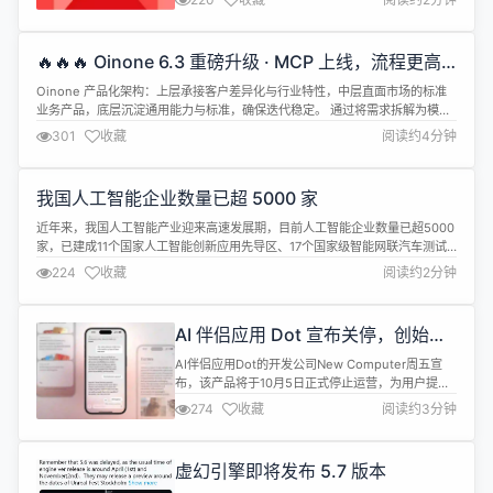
大胆追求AGI。 据了解，本次期权发放来自于全员会
口头通知，不仅模型算法，产品、市场、增长、职能
等岗位都在其中（包含正职和实习生）；后续还会继
🔥🔥🔥 Oinone 6.3 重磅升级 · MCP 上线，流程更高
续对突出贡献者进行即时期权激励。 官网资料显示，
效，数据可视化更灵活
MiniMax 成立于 2...
Oinone 产品化架构：上层承接客户差异化与行业特性，中层直面市场的标准
业务产品，底层沉淀通用能力与标准，确保迭代稳定。 通过将需求拆解为模块
与扩展包，实现标准化与个性化在同一框架内协同；依托低 / 无代码一体化、
301
收藏
阅读约4分钟
“被集成” 原则及国产化全栈支持， 保障生态适配与持续演进。现场演示中，标
准产品与个性化需求都能快速落地，开发到上线全程在统一规范下完成 Oin...
我国人工智能企业数量已超 5000 家
近年来，我国人工智能产业迎来高速发展期，目前人工智能企业数量已超5000
家，已建成11个国家人工智能创新应用先导区、17个国家级智能网联汽车测试
示范区，展现出强劲的创新活力和市场潜力。 “智能产业基础日益坚实，智能产
224
收藏
阅读约2分钟
品蓬勃发展，赋能应用更加深入。”工业和信息化部相关负责人介绍，目前我国
在人工智能芯片、算法框架等关键核心技术上持续取得突破，自主开源大模型
正引领...
AI 伴侣应用 Dot 宣布关停，创始人
理念分歧导致项目终结
AI伴侣应用Dot的开发公司New Computer周五宣
布，该产品将于10月5日正式停止运营，为用户提供
数据下载的缓冲时间。 Dot于2024年由联合创始人
274
收藏
阅读约3分钟
萨姆·惠特莫尔和前苹果设计师杰森·袁共同推出，定
位为AI"朋友和伴侣"。该应用旨在通过不断学习用户
的个性和兴趣，提供个性化的建议、同情和情感支
虚幻引擎即将发布 5.7 版本
持。袁当时将Dot描述为"促进与内在自我的关系，就