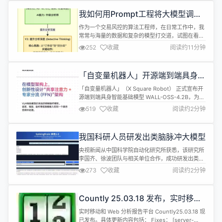
pull request评审中直接批评道，许多“Link:”标签链
我如何用Prompt工程将大模型调教
接内容仅...
成风控专家
作为一个交易风控的算法工程师，在日常工作中，我
常常与海量的数据和复杂的模型打交道，试图在看似
平静的水面下，捕捉那些隐藏的风险暗流。最近，我
252
收藏
阅读约11分钟
尝试将大语言模型（LLM）引入到我的工作流中，这
段经历充满了波折、顿悟和惊喜。 今天，我想复盘整
个过程，分享我如何通过一套循序渐进的“Prompt工
「自变量机器人」开源端到端具身智
程心法”，将一个“什么都懂一点，但什么都不精”的通
能基础模型 WALL-OSS
用大模型，一步步调教成能...
「自变量机器人」（X Square Robot） 正式宣布开
源端到端具身智能基础模型 WALL-OSS-4.2B，为全
球开发者和研究者提供具身智能大模型的开放底座。
519
收藏
阅读约2分钟
WALL-OSS 的核心亮点包括： 大规模真实数据训
练：自采真机数据，覆盖多样化场景与任务，确保模
型具备强泛化性； 创新架构设计：采用“共享注意力
我国科研人员研发出类脑脉冲大模型
+ 专家分流 (FFN)”框架，实现语言、视觉...
央视新闻从中国科学院自动化研究所获悉，该研究所
李国齐、徐波团队与相关单位合作，成功研发出类脑
脉冲大模型“瞬悉1.0”（SpikingBrain-1.0）。 该模型
273
收藏
阅读约2分钟
基于团队原创的“内生复杂性”理论构建，在国产GPU
平台上完成了全流程训练与推理。 与当前主流大模型
架构（Transformer架构）不同，“瞬悉1.0”借鉴大脑
Countly 25.03.18 发布，实时移动
神经元内部工作机制，清晰地展示了一条不...
和 Web 分析报告平台
实时移动和 Web 分析报告平台 Countly25.03.18 现
已发布。具体更新内容包括： Fixes： [server-