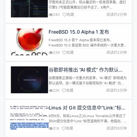
像我自己的...
尽管尚未正式公开，但从最近的一些发现来看，虚幻
引擎5.7可能距离推出已经不远了。X用户
TheRedPixel发现，虚幻引擎5.7的分支已出现在
240
收藏
阅读约2分钟
GitHub上，而主分支已更新至5.8，这表明新版本很
可能即将发布。 虽然目前还不清楚具体的公布与上线
时间，但很有可能会在本月晚些时候举行的Unreal
FreeBSD 15.0 Alpha 1 发布
Fest斯德哥尔摩站（9月22日至24日）上放出预览
版。 同样，...
FreeBSD 15.0 首个 Alpha 版本现已发布，
FreeBSD 15.0 是这款 BSD 操作系统的一次重大更
新，旨在圣诞节前发布稳定版本。 FreeBSD 15.0 带
239
收藏
阅读约2分钟
来了许多新硬件支持，这得益于许多更新的内核驱动
程序，例如改进的 WiFi 驱动程序 、更佳的电源管
理，以及许多现在可以在 FreeBSD 下顺利运行的新
谷歌即将推出 “AI 模式” 作为默认搜
硬件。 FreeBSD 15...
索体验
谷歌搜索正面临一次重大的变革，“AI 模式” 即将成为
默认选项。这一模式基于谷歌现有的 “AI 概述” 功
能，与 ChatGPT 等其他生成式 AI 类似，允许用户
226
收藏
阅读约3分钟
在初次搜索后与 AI 继续对话。这一转变意味着谷歌
将从一个通向网络的信息门户，转变为一个以生成式
AI 为中心的封闭平台。 谷歌产品经理洛根・基尔帕
Linus 对 Git 提交信息中“Link:”标签
特里克（Logan Kilpatrick）在社交...
被滥用表达不满
9月6日，知名Linux之父Linus Torvalds公开表达了
对Git提交信息中“Link:”标签滥用的不满。他指出，
近期在Linux内核的Git提交和补丁中频繁出现的
219
收藏
阅读约6分钟
“Link:”标签，往往没有提供实际价值，反而浪费了开
发者和维护者的时间。 Torvalds在一次block模块的