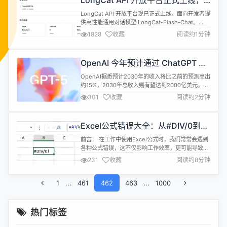
LongCat API 开放平台正式上线，
提供免费额度
LongCat API 开放平台现已正式上线，面向开发者提
供高性能通用对话模型 LongCat-Flash-Chat。
https://longcat.chat/platform/ 该平台的一大亮点
1828
收藏
阅读约1分钟
是完全兼容 OpenAI 与 Anthropic 两种主流的 API
规范，方便开发者迁移和集成，并提供每日免费额
度。注册流程十分便捷，用户仅需在官网填写必要信
OpenAI 今年预计通过 ChatGPT 实
息...
现近 100 亿美元收入
OpenAI据悉预计2030年的收入将比之前的预测高出
约15%，2030年总收入则有望达到2000亿美元。预
计今年将消耗超过80亿美元，比此前预测高出约15
301
收藏
阅读约2分钟
亿美元。 OpenAI公司告知投资者，预计到2029年
其支出可能增至1150亿美元，较此前预期高出约800
亿美元。OpenAI今年预计通过ChatGPT实现近100
Excel公式错误大全：从#DIV/0到
亿美元收入，预计今年总营收将达130亿美...
#NULL!，一文搞定所有报错！
前言： 在工作中使用Excel公式时，我们常常会遇到
各种公式错误，这不仅影响工作效率，更可能导致决
策失误。本文将带您系统了解常见的Excel公式错
231
收藏
阅读约8分钟
误，结合具体案例学习如何快速识别和解决公式错
误。 一、常见错误说明 1、#DIV/0! - 除零错误 错误
1
...
461
原因：除数单元格vlue为0或空单元格 示例： 2、
462
463
...
1000
#VALUE! - 值错误 错误原因：公式中使用了错误的...
热门标签