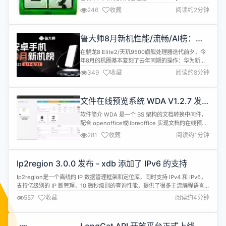
stats] 向 breakdown 添加新事件 [server-stats] 修
246
收藏
阅读约2分钟
复 breakdown 事件计算 Enterprise Fixes：
[journeys] 修复 journeys 暂停时清除内容队列的问
题 [jour...
鲁大师8月新机性能/流畅/AI榜：
iQOO下放旗舰芯夺双冠，荣耀小折
在骁龙8 Elite2/天玑9500旗舰处理器迭代前夕，今
AI登顶
年8月的机圈基本复刻了去年同期的操作：华为新三
折叠与苹果iPhone 17将再度正面硬刚，各厂商正为
349
收藏
阅读约8分钟
自家新旗舰做最后筹备冲刺，8月总共依稀发布了几
台新机。 荣耀推出两款入门机型畅玩70 Plus和
Play10C，自家小折叠迎来迭代——荣耀Magic V
文件在线预览系统 WDA V1.2.7 发
Flip2；蓝厂端出主打性能、续航中端机iQOO...
布（执行在线管理转换规则）
软件简介 WDA 是一个 BS 架构的文档转换中间件，
配合 openoffice或libreoffice 实现文档的在线预
览，实现本地 office 文档转换为 html，PDF，TXT
281
收藏
阅读约1分钟
等格式，并以 HTML 方式预览文档，可以转换文
档：doc、docx、ppt、pptx、xls、xlsx，zip、rar
并且可以在源码中方便扩展。 V1.2.7 版本更新...
Ip2region 3.0.0 发布 - xdb 添加了 IPv6 的支持
Ip2region是一个离线的 IP 数据管理框架和定位库，同时支持 IPv4 和 IPv6，
支持亿级别的 IP 断管理，10 微秒级别的查询性能，提供了很多主流编程语言
的 xdb 数据格式的生成和查询实现。 ip2region 官方社区已正式上线旨提强化
557
收藏
阅读约4分钟
IP 相关的工具链和数据服务，目前提供了稳定的商用离线数据、在线查询测
试、xdb 使用 / 技术文档。...