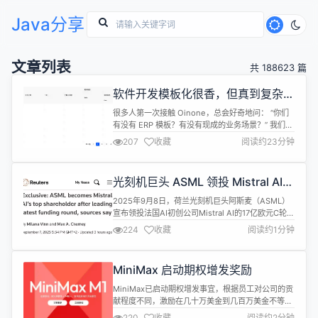
Java分享
文章列表
共 188623 篇
软件开发模板化很香，但真到复杂业
务就崩了——Oinone 有它的答案
很多人第一次接触 Oinone，总会好奇地问： “你们
有没有 ERP 模板？有没有现成的业务场景？” 我们常
常笑着摇头。 不是因为没有，而是因为不想。 从第
207
收藏
阅读约23分钟
一天起，Oinone 就不是一个“提供现成答案”的产
品。 我们更像是一把锋利的工具。 要造船？还是造
飞机？我们不替你决定。我们只把最坚实的钢铁交到
光刻机巨头 ASML 领投 Mistral AI
你手里，让你去发挥想象力。 这种选择，让我们的边
17 亿欧元 C 轮融资
界变得清晰...
2025年9月8日，荷兰光刻机巨头阿斯麦（ASML）
宣布领投法国AI初创公司Mistral AI的17亿欧元C轮融
资，注资13亿欧元（约15亿美元），成为其最大股东
224
收藏
阅读约1分钟
并获董事会席位。融资后Mistral AI估值达100亿欧元
（约117亿美元），成为欧洲估值最高的人工智能企
业。 作为先进芯片制造设备的关键供应商，ASML
MiniMax 启动期权增发奖励
的这笔投资旨在强化欧洲科技主权，减少欧...
MiniMax已启动期权增发事宜，根据员工对公司的贡
献程度不同，激励在几十万美金到几百万美金不等；
涵盖算法、工程等全序列核心贡献员工，以鼓励员工
220
收藏
阅读约2分钟