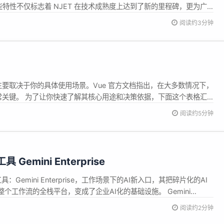
特性不仅标志着 NJET 在技术成熟度上达到了新的里程碑，更为广
 一、功能特性更新： 1.监听配置热加载 动态监听是 ...
阅读约3分钟
 选项主要取决于你的具体使用场景。Vue 官方文档指出，在大多数情况下，
非常关键。 为了让你快速了解其核心用途和决策依据，下面这个表格汇
描述 是否必须手动写 name？ 递归...
阅读约5分钟
 Gemini Enterprise
具：Gemini Enterprise，工作场景下的AI新入口，其把碎片化的AI
个工作流的全栈平台，变成了企业AI化的基础设施。 Gemini
先进的Gemini模型，用户可以用聊天的方式与公司内部文档、数据、各种应
阅读约2分钟
司的实际信息和业务背景，无代码构建部署专属...