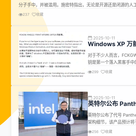
分子手中，并被滥用。施密特指出，无论是开源还是闭源的人
这些模型在训练过程中可能学到许多负面内容，甚至可能掌握致命
237
收藏
2025-10-11
Windows X
对于不少人而言，FCKGW-
钥是第一个落入黑客手中的有
背后的传奇工程师Dave W.
299
收藏
么破解密钥，而是一场灾难
2025-10-11
英特尔公布 Pant
英特尔公布了代号 Panth
架构细节，该产品预计将于今年
18A 制程工艺打造的产
256
收藏
览了英特尔至强 6+（代号 Cle