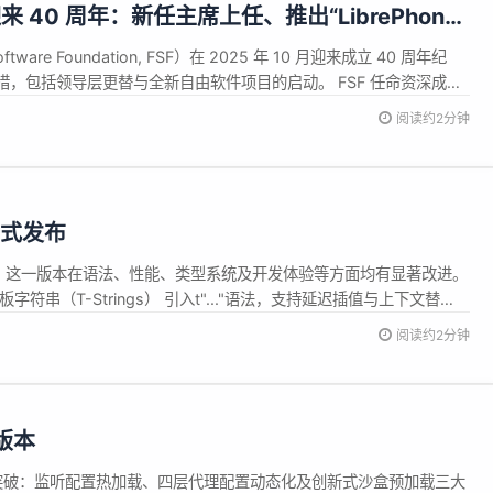
40 周年：新任主席上任、推出“LibrePhone”
ware Foundation, FSF）在 2025 年 10 月迎来成立 40 周年纪
，包括领导层更替与全新自由软件项目的启动。 FSF 任命资深成员
新任主席，他表示将带领基金会应对计算机用户自由面临的新挑战，并扩大自由
阅读约2分钟
，执行总监 Zoë K...
 正式发布
正式发布。这一版本在语法、性能、类型系统及开发体验等方面均有显著改进。
符串（T-Strings） 引入t"..."语法，支持延迟插值与上下文替
性与灵活性兼备，适用于Web模板、SQL查询等场景。 注解延迟求
阅读约2分钟
，解决前向引用问题，提升类型系统灵活性，无需再手动导...
版本
能突破：监听配置热加载、四层代理配置动态化及创新式沙盒预加载三大