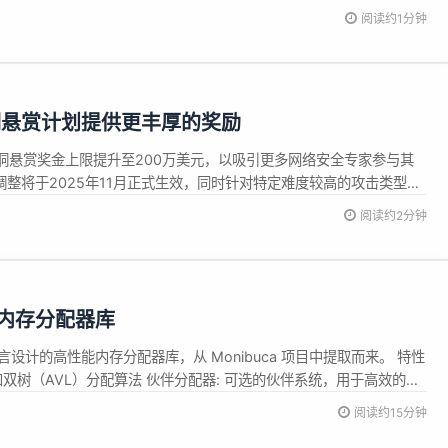
s:dongle.go-pkg.com github:github.com/dromara/dongle
阅读约1分钟
洞悬赏计划提供更丰厚的奖励
洞悬赏奖金上限提升至200万美元，以吸引更多网络安全专家参与其
调整将于2025年11月正式生效，同时针对特定难度较高的攻击类型，
最高可达500万美元。 长期以来，苹果漏洞悬赏计划曾因奖金较低、
阅读约2分钟
评。尽管并非业界最低，但苹果因支付不积极而备受质疑。此次调
性能内存分配器库
 语言设计的高性能内存分配器库，从 Monibuca 项目中提取而来。 特性
和双树（AVL）分配算法 伙伴分配器: 可选的伙伴系统，用于高效的内
支持内存回收，具有自动清理功能 可扩展分配器: 动态增长的内存分配器
阅读约15分钟
区读取器，支持零拷贝操作 构建标签 该库支持...