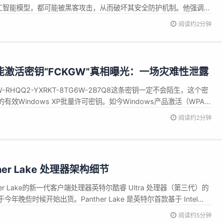
工智能模型，都可能被黑客攻击，从而破坏其安全防护机制。他强调，
的技能。 施密特提到，虽然大型科技公司已经采取措施来防止...
阅读约2分钟
P 万能激活密钥“FCKGW”真相曝光：一场灾难性泄露
RHQQ2-YXRKT-8TG6W-2B7Q8这条密钥一定不会陌生，这个密
效Windows XP批量许可密钥。如今Windows产品激活（WPA）
 Plummer证实，FCKGW-RHQQ2-YXRKT-8TG6W-2B7Q8并非什
阅读约2分钟
性的泄露。 它原本是...
her Lake 处理器架构细节
er Lake的新一代客户端处理器英特尔酷睿 Ultra 处理器（第三代）的
晚些时候开始出货。Panther Lake 是英特尔首款基于 Intel
品，这一制程是英特尔研发并制造的最先进的半导体工艺。 英特尔还预
阅读约5分钟
arwater Forest），...