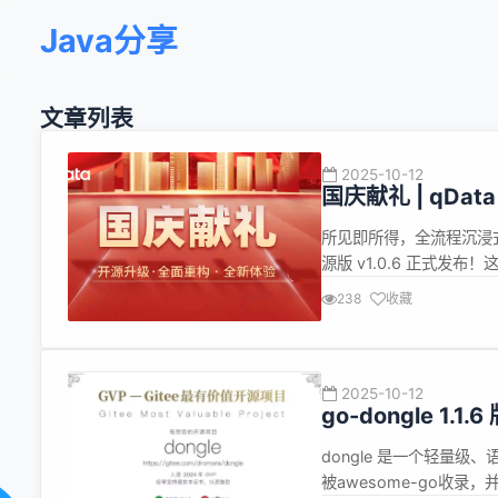
Java分享
文章列表
2025-10-12
国庆献礼 | qDa
构，能力跃升！
所见即所得，全流程沉浸式体验 
源版 v1.0.6 正式
能，更对核心模块进行了
238
收藏
护性。 无论你是初次接触数
2025-10-12
go-dongle 1
解码、加密解密
dongle 是一个轻量级
被awesome-go收录，并