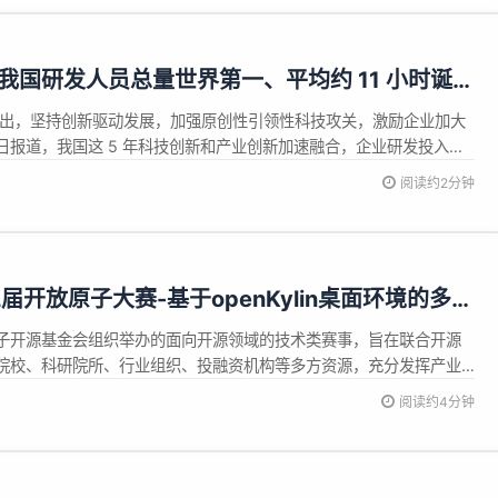
：我国研发人员总量世界第一、平均约 11 小时诞生
业
要提出，坚持创新驱动发展，加强原创性引领性科技攻关，激励企业加大
日报道，我国这 5 年科技创新和产业创新加速融合，企业研发投入占
超 50 万家，同比增长 83%。 另外，“十四五” 规划纲要提出，加强关
阅读约2分钟
快推动数字产业化，培育壮大人工智能、大数据等新兴数字产业。我
开放原子大赛-基于openKylin桌面环境的多智
子开源基金会组织举办的面向开源领域的技术类赛事，旨在联合开源
院校、科研院所、行业组织、投融资机构等多方资源，充分发挥产业
，基于开源共享、共建共治的原则共同举办。作为开放原子开源基金
阅读约4分钟
tom openKylin（简称 “openKylin”）在本届大赛中特设专项赛，