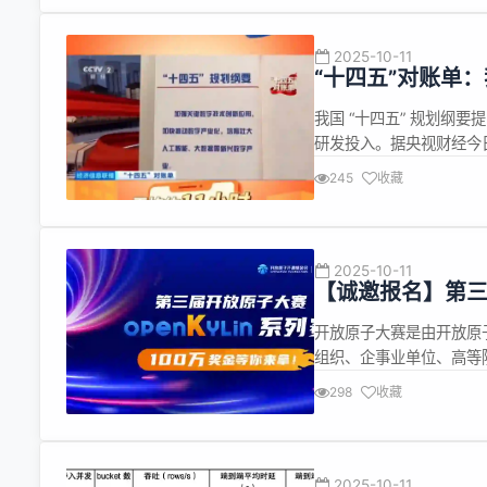
2025-10-11
“十四五”对账单
一家人工智能企
我国 “十四五” 规划纲
研发投入。据央视财经今
比超 77%，高新技术企业
245
收藏
键数字技术创新应用，加
国这...
2025-10-11
【诚邀报名】第三届
能体交互技术赛
开放原子大赛是由开放原
组织、企事业单位、高等
链生态上下游的协同能力
298
收藏
会重点孵化项目之一，OpenA
共...
2025-10-11