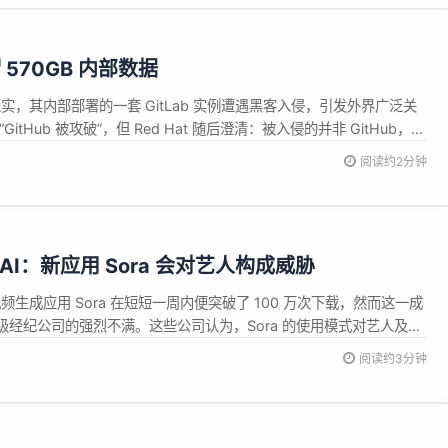
570GB 内部数据
近日证实，其内部部署的一套 GitLab 实例遭遇黑客入侵，引发外界广泛关
itHub 被攻破”，但 Red Hat 随后澄清：被入侵的并非 GitHub，而
Lab 系统。 根据自称为 Crimson Collective 的黑客组织声称，他
阅读约2分钟
了约...
AI：新应用 Sora 会对艺人构成威胁
I 视频生成应用 Sora 在短短一周内便突破了 100 万次下载，然而这一成
经纪公司的强烈不满。这些公司认为，Sora 的使用模式对艺人及其
胁”，可能引发行业的广泛争议。 Sora 允许用户生成包含知名品牌和角
阅读约3分钟
AI 最初的 “默认使用、可选择退出” 策...