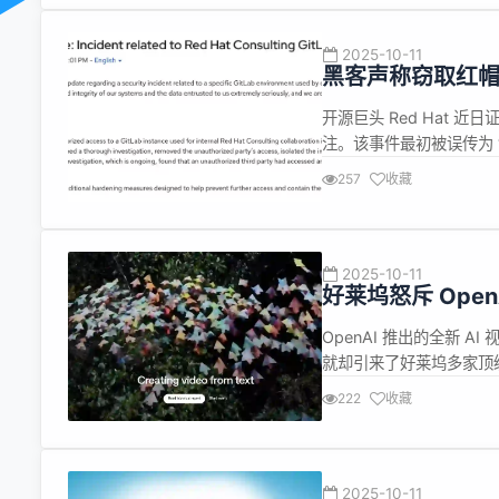
2025-10-11
黑客声称窃取红帽 
开源巨头 Red Hat 
注。该事件最初被误传为 “G
是其用于咨询业务的私有 Git
257
收藏
们从 Red Hat 系统中窃取
2025-10-11
好莱坞怒斥 Open
OpenAI 推出的全新 A
就却引来了好莱坞多家顶级
知识产权构成了 “严重威
222
收藏
色的 AI 视频，而 Open
2025-10-11