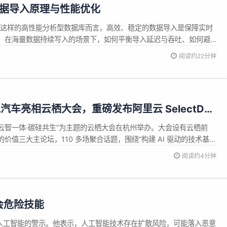
is 数据导入原理与性能优化
Doris 这样的高性能分析型数据库而言，高效、稳定的数据导入是保障实时
，在海量数据持续写入的场景下，如何平衡导入延迟与吞吐、如何避
心挑战。Apache Doris 本文将深入剖析 Doris 数据导入的核心
阅读约22分钟
件、事务管理等，探讨影响导入性能的因素，并提供实用的优...
车亮相云栖大会，重磅发布阿里云 SelectDB
本
日，以“云智一体·碳硅共生”为主题的云栖大会在杭州举办。大会设有云栖前
价值三大主论坛，110 多场聚合话题，围绕“构建 AI 驱动的技术基
景的无限边界”、“重塑 AI 时代的生产力与协作”三大主题方向，全方位呈
阅读约4分钟
务增长和产业升级。作为中国云计算产业链的年度盛会，...
会危险技能
发出了对人工智能的警示。他表示，人工智能技术存在扩散风险，可能落入恶意