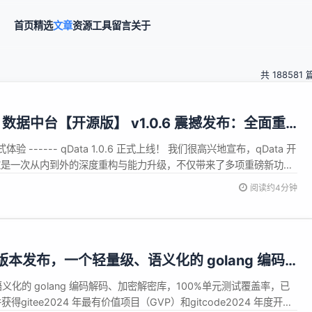
首页
精选
文章
资源
工具
留言
关于
共 188581 
ta 数据中台【开源版】 v1.0.6 震撼发布：全面重
------ qData 1.0.6 正式上线！ 我们很高兴地宣布，qData 开
发布！这是一次从内到外的深度重构与能力升级，不仅带来了多项重磅新功
系统性优化，修复了大量历史问题，全面提升稳定性、易用性与可维
阅读约4分钟
据中台的新用户，还是长期关注 qData 的开发者...
.1.6 版本发布，一个轻量级、语义化的 golang 编码
库
、语义化的 golang 编码解码、加密解密库，100%单元测试覆盖率，已
获得gitee2024 年最有价值项目（GVP）和gitcode2024 年度开源