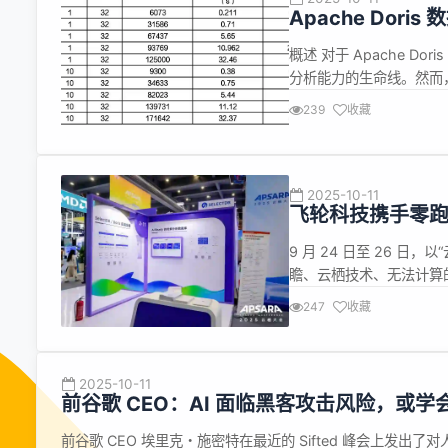
Apache Dor
概述 对于 Apache 
分析能力的生命线。然而
免性能瓶颈，是开发者面临的核
239
收藏
原理，涵盖关键流程、组
2025-10-11
飞轮科技携手零跑汽
Serverless 新版
9 月 24 日至 26 
瞻、云栖技术、无法计算的
座”、“开拓 AI 应用场
247
收藏
现云和 AI 如何驱动业
2025-10-11
前谷歌 CEO：AI 面临黑客攻击风险，或学
前谷歌 CEO 埃里克・施密特在最近的 Sifted 峰会上