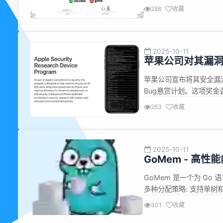
摘星计划 (G-Star) 项目 doc
288
收藏
g...
2025-10-11
苹果公司对其漏
苹果公司宣布将其安全漏
Bug悬赏计划。这项奖金
通过奖励机制，单项奖金
263
收藏
支付流程冗长而遭业内批
整，旨在吸引更多顶尖...
2025-10-11
GoMem - 高
GoMem 是一个为 Go
多种分配策略: 支持单树
存池管理 可回收内存: 
301
收藏
内存读取器: 高效的多缓冲