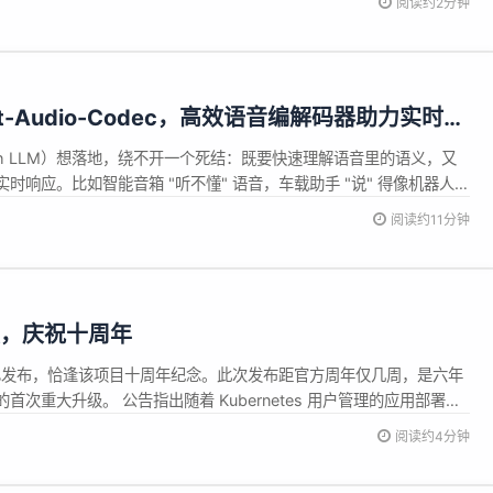
阅读约2分钟
择AI窗口。 Mozilla周四在其...
t-Audio-Codec，高效语音编解码器助力实时交
ch LLM）想落地，绕不开一个死结：既要快速理解语音里的语义，又
时响应。比如智能音箱 "听不懂" 语音，车载助手 "说" 得像机器人，
-深究根源，全在 "语音 Token 化"：作为拆分语音为 Speech LLM
阅读约11分钟
统方案始终没平衡好 ------ 要...
 版，庆祝十周年
现已发布，恰逢该项目十周年纪念。此次发布距官方周年仅几周，是六年
管理器的首次重大升级。 公告指出随着 Kubernetes 用户管理的应用部署越
境，根据 CNCF 2024 年年度调查，40% 用户将 CI/CD 复杂
阅读约4分钟
户认为安全是采用的关键障碍。Helm...