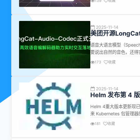
139
收藏
统窗口和隐私窗口之外，自主选
2025-11-14
美团开源LongCa
互落地
语音大语言模型（Spee
要说出自然的音色，还得实
实时翻译延迟卡半秒 -----
173
收藏
"离散单元" 的关键步骤，传
2025-11-14
Helm 发布第 4
Helm 4重大版本更新
来 Kubernetes 包
来越复杂，通常跨多个集群和环
181
收藏
度列为主要挑战，37% 用