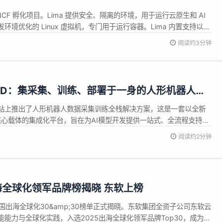
CNCF 孵化项目。Lima 提供安全、隔离的环境，用于运行云原生和 AI
地开发环境优化的 Linux 虚拟机，专门用于运行容器。Lima 内置支持以下
阅读约3分钟
1-D：集采集、训练、部署于一身的人形机器人工
站上推出了人形机器人数据采集训练全栈解决方案，这是一套以全新
核心载体的集成化平台，旨在为AI模型开发提供一站式、全流程支持。
处理、标注、审核及数据资产管理功能，构成了一个高效的数据流管
阅读约2分钟
型分布式训练、自定义模型训练开发与部署服务，并全面支持主流开
..
出海全球化领军品牌榜揭晓 东软上榜
中国出海全球化30&amp;30榜单正式揭晓。东软集团全资子公司东软云
能力与全球化实践，入选2025出海全球化领军品牌Top30，成为唯