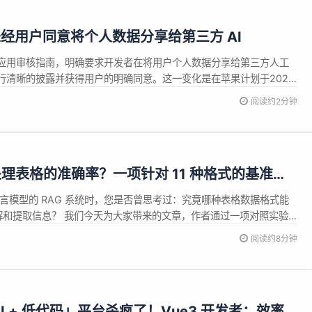
未经用户同意将个人数据分享给第三方 AI
应用审核指南，明确要求开发者在将用户个人数据分享给第三方人工
行清晰的披露并获得用户的明确同意。这一变化是在苹果计划于2026
背景下进行的。升级后的 Siri 将能够通过命令在不同应用之间执行操作，
阅读约2分钟
Gemini 技术。 此举的目的是为了保护用户数据，确保其他应用在
 处理表格的准确率？一项针对 11 种格式的基准测
言模型的 RAG 系统时，您是否曾思考过：究竟哪种表格数据格式能
理解和提取信息？ 我们今天为大家带来的文章，作者通过一项对照实验
的理解能力有显著影响，其中 Markdown-KV 格式在准确率上表现最
阅读约8分钟
n 消耗。 文章详细介绍了作者针对 GPT-4.1-na...
AI + 低代码」平台杀疯了！Vue3 开发者：效率