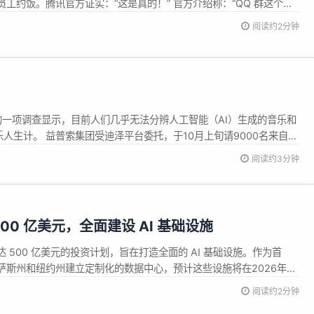
工约饭。腾讯官方证实：“这是真的！” 官方介绍称：“QQ 群这个功
午吃什么’这个历史性难题而诞生的。” 以前午饭前，大家习惯用邮件
阅读约2分钟
慢，意见七嘴八舌。当时一位产品经理实在受不了了，就提出：“...
的一项调查显示，目前人们几乎无法分辨人工智能（AI）生成的音乐和
生计。 益普索集团受迪泽平台委托，于10月上旬请9000名来自美
及一段真人创作的音乐。结果显示，97%受访者分不清哪段音乐...
阅读约3分钟
资 500 亿美元，全面建设 AI 基础设施
项高达 500 亿美元的投资计划，旨在打造全面的 AI 基础设施。作为首
在得克萨斯州和纽约州建立定制化的数据中心，预计这些设施将在2026年陆
c 的 CEO 兼联合创始人 Dario Amodei 表示，强大的基础设施是实现
阅读约2分钟
希望通过这些新建的数据中心，...