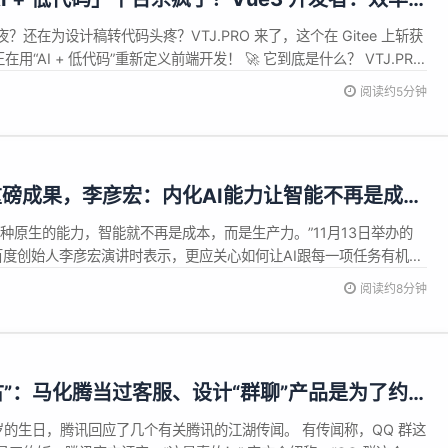
还在为设计稿转代码头疼？VTJ.PRO 来了，这个在 Gitee 上斩获
，正在用“AI + 低代码”重新定义前端开发！ 🚀 它到底是什么？ VTJ.PRO
代码开发平台，但它绝不仅仅是传统的拖拽建站。它深度拥抱 Vue3
阅读约5分钟
计、AI智能引擎与源码级自由编...
重磅成果，李彦宏：内化AI能力让智能不再是成本
一种原生的能力，智能就不再是成本，而是生产力。”11月13日举办的
百度创始人李彦宏演讲时表示，更应关心如何让AI跟每一项任务有机结
和个人成长的原生推动力。”作为最早进军AI赛道的科技公司，百度正运
阅读约8分钟
，百度搜索已成为全球AI化改造最激进的搜索引擎，用AI重构搜索结
考古”：马化腾当过客服、设计“群聊”产品是为了约
 27 岁的生日，腾讯回应了几个有关腾讯的江湖传闻。 有传闻称，QQ 群这