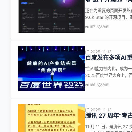
直接拉满！
还在为重复的页面开发熬夜？
9.6K Star 的开源项目
是一款AI驱动的革命性低
197
收藏
技术栈，通过融合可视化设
2025-11-13
百度发布多项AI
而是生产力
“当AI能力被内化，成为
2025百度世界大会上，
合，“让AI成为企业发展
186
收藏
用AI全面重构业务。当前
果页...
2025-11-13
腾讯 27 周年“
饭……
11 月 11 日，是腾讯