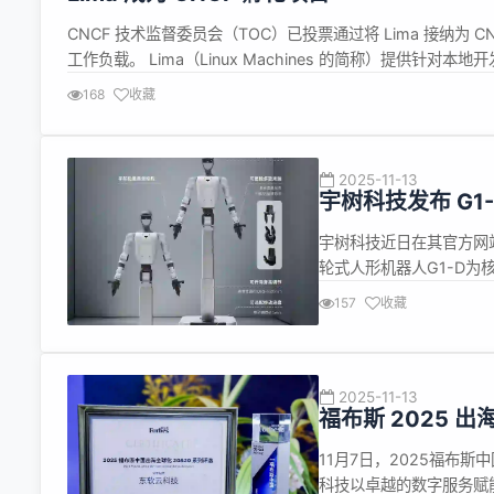
CNCF 技术监督委员会（TOC）已投票通过将 Lima 接纳为 
工作负载。 Lima（Linux Machines 的简称）提供针对本
容器引擎： containerd [CNCF 毕业级]（默认） Doc...
168
收藏
2025-11-13
宇树科技发布 G
作站
宇树科技近日在其官方网
轮式人形机器人G1-D为
该方案集成了数据采集、
157
收藏
理系统，同时还能提供模
源模型框架，极大地提升了.
2025-11-13
福布斯 2025 
11月7日，2025福布斯
科技以卓越的数字服务赋能