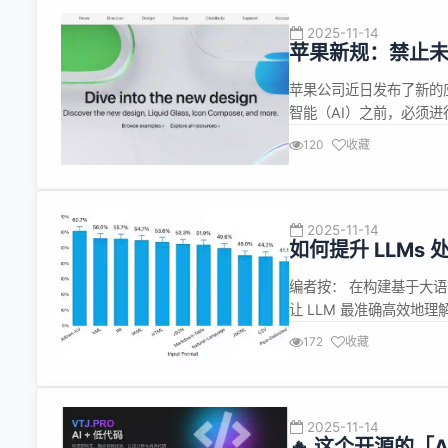
2025-11-14
​苹果新规：禁止
苹果公司近日发布了新的
智能（AI）之前，必须进
年推出升级版 Siri 的
120
收藏
并且将部分依赖于谷歌的 
与...
2025-11-14
如何提升 LLMs
试
编者按： 在构建基于大语
让 LLM 最准确高效地
指出：表格格式对 LLM 
172
收藏
佳，但也伴随着更高的 toke
2025-11-14
🔥 这个开源的「