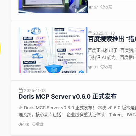
一上榜的综合数字服务科
167
收藏
可，彰显了东软在推动企业
数...
2025-11-13
百度搜索推出 “猎户
百度正式推出了 “百度猎
与前沿 AI 能力。百度猎
算平台）及各类行业优势
131
收藏
简单接入，即可轻松调用猎
2025-11-13
Doris MCP Server v0.6.0 正式发布
🎉 Doris MCP Server v0.6.0 正式发布！ 本次 
理系统，核心亮点包括： 企业级多重认证体系：Token、JWT、OA
Server 与 Doris 权限全面打通，每个 Token 携...
140
收藏