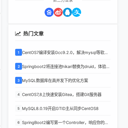
热门文章
CentOS7编译安装Gcc9.2.0，解决mysql等软件
1
编译问题
Springboot2将连接池hikari替换为druid，体验最
2
强大的数据库连接池
MySQL数据库在高并发下的优化方案
3
CentOS7,8上快速安装Gitea，搭建Git服务器
4
MySQL8.0.19开启GTID主从同步CentOS8
5
SpringBoot2编写第一个Controller，响应你的
6