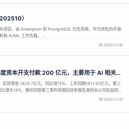
-202510）
件基金会孵化项目，由 Greenplum 和 PostgreSQL 衍生而来，作为领先的开源
 AI/ML 工作负载。
阅读约9分钟
资本开支付款 200 亿元，主要用于 AI 相关举
现营收 1928.7亿元，同比增15%，上年同期1671.93亿元；第三
，同比增长19%。腾讯控股第三季的非国际财务报告准则本公司权益持有
，同比增长 18%。 本季度，腾讯核心业务与AI技术深化协同，主要板块
阅读约2分钟
，增值服务收入同比增长16%至958. 6 亿元，游...