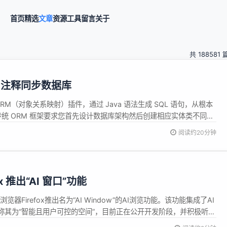
首页
精选
文章
资源
工具
留言
关于
共 188581 
va 注释同步数据库
性的 ORM（对象关系映射）插件，通过 Java 语法生成 SQL 语句，从根本
传统 ORM 框架要求您首先设计数据库架构然后创建相应实体类不同，
务逻辑和实体类，数据...
阅读约20分钟
efox 推出“AI 窗口”功能
浏览器Firefox推出名为“AI Window”的AI浏览功能。该功能集成了AI
称其为“智能且用户可控的空间”，目前正在公开开发阶段，并积极听取
AI Window是Firefox即将推出的三种浏览体验之一，用户可在传