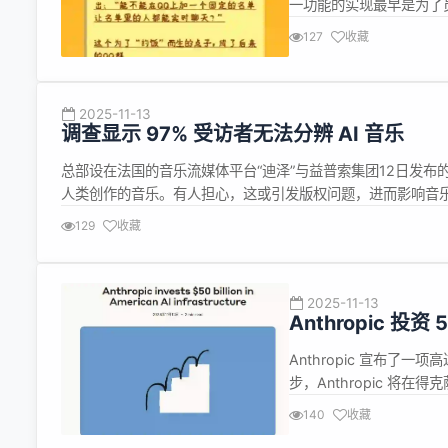
一功能的实现最早是为了员
能最初是为了解决‘今天中
127
收藏
讨论去哪吃，但一来一回太
2025-11-13
调查显示 97% 受访者无法分辨 AI 音乐
总部设在法国的音乐流媒体平台“迪泽”与益普索集团12日发布
人类创作的音乐。有人担心，这或引发版权问题，进而影响音乐人
国、英国和法国等8个国家的成年人聆听两段AI制作的音乐片段
129
收藏
2025-11-13
Anthropic 投
Anthropic 宣布了一
步，Anthropic 将
续投入运营。 Anthropi
140
收藏
人工智能潜力的关键。公司