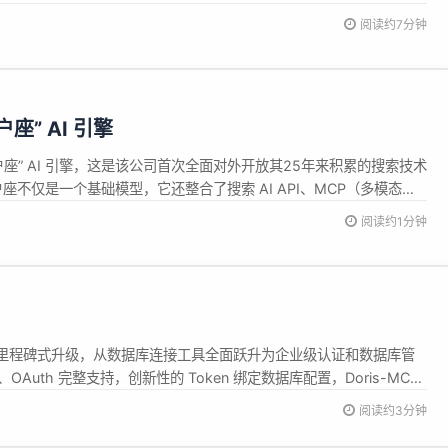
技企业。这一殊荣是对东软数字服务业务布局和核心竞争力的高度认
阅读约7分钟
全球化进程中的引领和示范作用。 “AI+全球化”双轮驱动构建全球
座” AI 引擎
户座” AI 引擎，这是该公司首次全面对外开放其25年来积累的搜索技术
户座不仅是一个基础模型，它还整合了搜索 AI API、MCP（多模态计
能力，为企业和开发者提供了丰富的工具与资源。 企业和开发者只需
阅读约1分钟
户座的原生能力，快速构建属于自己的 AI 应用。这个引擎的设计...
v0.6.0 版本是里程碑式升级，从数据库连接工具全面跃升为企业级认证和数据库管
uth 完整支持，创新性的 Token 绑定数据库配置，Doris-MCP-
阅读约3分钟