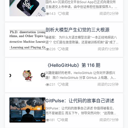
国 AI 社交第一股
让你用一句话，搞...
国内 AI+沉浸式社交平台Soul App已正式向港交所
主板递交上市申请，由中信证券担任独家保荐人，战
略投资者腾讯持股达 49.9%（不参与日常管理及业务
143
收藏
阅读约2分钟
运营）。 公司财务报告指出，其收入从2022年的
16.67亿元增长至2024年的22.11亿元，复合增长率
超15%，2025年前八个月收入达16.83亿元；自
剖析大模型产生幻觉的三大根源
2023年起已实现稳定盈利，2024年全年及20...
编者按： 为什么大语言模型总是"一本正经地胡说八
道"？它们是在故意欺骗，还是被训练机制"逼"成了
这样？ 我们今天为大家带来的这篇文章指出：幻觉并
226
收藏
阅读约12分钟
非模型的故障，而是当前训练与评估机制下的一种理
性选择 ------ 当模型因进行猜测获得奖励、因坦
白"我不知道"而被惩罚时，编造答案就成了最优策
《HelloGitHub》第 116 期
略。 文章系统剖析了幻觉的三大根源：预训练阶段以
统计预测替代事实判断、后...
兴趣是最好的老师，HelloGitHub 让你对开源感兴
趣！ 简介 HelloGitHub 分享 GitHub 上有趣、入门
级的开源项目。
231
收藏
阅读约22分钟
github.com/521xueweihan/HelloGitHub 这里有
实战项目、入门教程、黑科技、开源书籍、大厂开源
项目等，涵盖多种编程语言 Python、Java、Go、
GitPulse：让代码的故事自己讲述
C/C++、Swift...让你在短时间...
GitPulse：让代码的故事自己讲述 你值得被看见，
而不是被遗忘 周五下午，领导突然问你：“这周做了
什么？” 你愣住了。明明一整周都在写代码、改
181
收藏
阅读约7分钟
bug、调接口，可 Git 提交记录却只写着 fix bug、
update、调整……这些碎片无法还原你的真实价值