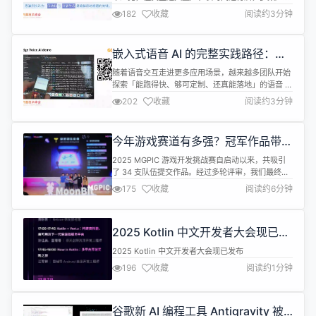
依旧会在续航、稳定性、开发周期等环节出现落差。
182
收藏
阅读约3分钟
走访行业案例时，一个普遍感受愈发清晰：AI 能否落
地，不只靠模型本身，还取决于低功耗能力以及能否
在一个健康的开源生态中开发。 很多终端设备的AI能
嵌入式语音 AI 的完整实践路径：从
力难以坚持到用户的真实使用周期。一旦电量不足，
设备到云的真实工程经验
语音唤醒、实时识别等功能就...
随着语音交互走进更多应用场景，越来越多团队开始
探索「能跑得快、够可定制、还真能落地」的语音 AI
代理。而下面这份分享带来了一条完整的工程路径：
202
收藏
阅读约3分钟
从硬件到流式处理，再到端云协同，让语音 AI 真正
具备可用性。 在现实工程中，语音 AI 的实现大致有
三种形态： 本地运行，将模型直接部署在设备端，隐
今年游戏赛道有多强？冠军作品带你
私好、响应快，但设备需要更强的算力。 远程服务，
看懂 2025 MGPIC 游戏赛道
设备只负责录音和播...
2025 MGPIC 游戏开发挑战赛自启动以来，共吸引
了 34 支队伍提交作品。经过多轮评审，我们最终择
优选出了 8 支决赛队伍在总决赛舞台上同台竞技。
175
收藏
阅读约6分钟
与往届不同的是，今年的比赛不再局限于 WASM-
4，我们向所有参赛者提供了更完备的游戏开发工具
栈，包括Pixel Adventure.mbt、Selene、WASM-
2025 Kotlin 中文开发者大会现已发
4 等框架，选手们可以自由选择最适合自己...
布
2025 Kotlin 中文开发者大会现已发布
196
收藏
阅读约1分钟
谷歌新 AI 编程工具 Antigravity 被