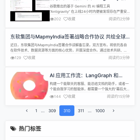
曝重大安全漏洞
谷歌推出的基于 Gemini 的 AI 编程工具
“Antigravity” 在上线24小时内便被发现存在严重安
全漏洞。安全研究员亚伦・波特诺（Aaron
202
收藏
阅读约2分钟
Portnoy）发现，通过修改 Antigravity 的配置设
置，他可以让 AI 执行恶意代码，从而在用户的计算
机上创建一个 “后门”。这使得他能够潜在地安装恶意
东软集团与MapmyIndia签署战略合作协议 共绘全球
软件，进行数据窃取或甚至发动勒索攻击。这...
智能出行新蓝图
近日，东软集团与MapmyIndia签署合作谅解备忘录。双方宣布，将依托各自
在软件技术、数据资源等方面的核心优势，开展深度合作。通过技术共研、生
态协同与资源互补，共同面向东南亚及印度等新兴市场，提供更符合本地化需
129
收藏
阅读约3分钟
求的导航产品和智能出行解决方案。至此，东软已成功构建起全球所有重点区
域的头部图商合作网络。 随着汽车产业智能化、网联化加速，全球汽车品牌出
海浪潮持续...
AI 应用工作流：LangGraph 和
Solon AI Flow，我该选谁？
构建一个能聊天的客服、能总结文档的助手，或者一
个能自我学习的智能体，都需要一个强大的“幕后大
脑”来编排流程。LangGraph 和 Solon AI Flow 就是
144
收藏
阅读约15分钟
这样的“大脑”，但它们的工作方式和适用领域大不相
同。 简单来说： LangGraph 就像一个拥有复杂思维
1
...
309
的私人侦探，擅长推理、犯错和自我修正。 Solon
310
311
...
1000
AI Flow 就像一家大型工厂的生产...
热门标签