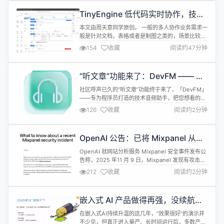
——那些深夜的思考、重构的决心、攻克难题的喜
TinyEngine 低代码实时协作，技术
悦，全都沉没在时间的洪流里。 这不是你的问题，是
解读 + 直接上手
工具的问...
本文由周天意同学原创。 一般的多人协作业务需求一
般是针对文档，表格或者是制图之类的，场景比较简
单，协同操作的对象为文字或者图片，对象比较单
154
收藏
阅读约47分钟
一。 乍一看低代码的多人协作看似无从下手，因为低
代码不仅涉及到页面 canvas 中一些文字属性的同
步，还涉及到组件拖拽，样式，绑定事件，高级属
“听文章”功能来了：DevFM —— 专
性，甚至是代码协同编辑的编辑与同步。那我们是如
为程序员量身定制的技术音频助手
何在低代码这个场景下实现多人协同...
社区呼声已久的“听文章”功能终于来了，「DevFM」
——专为程序员打造的技术音频助手，把您想看的技
术内容自动变成随时可听的高质量播客。
126
收藏
阅读约2分钟
「DevFM」通过智能生成结构清晰、语音自然的技
术解读，让你在通勤、健身、走路、做饭时也能持续
输入。 它不只是“把文章读出来”，而是像一位资深架
OpenAI 公告：已将 Mixpanel 从生
构师陪在你身边，用播客的节奏和深度，把晦涩的技
产环境中移除
术干货拆成一条条可随取随用的知识...
OpenAI 就网站分析服务 Mixpanel 安全事件发布公
告称，2025 年11 月 9 日，Mixpanel 发现有攻击者
未经授权访问了其部分系统，并导出了一个包含有限
212
收藏
阅读约2分钟
客户身份信息和分析信息的数据集。Mixpanel 通知
OpenAI 正在进行调查，并于 2025 年 11 月 25 日
与其分享了受影响的数据集。 其中，与
嵌入式 AI 产品做得再强，没续航也
platform.open...
留不住用户
在嵌入式AI持续升温的这几年，“效果很好”的演示并
不少见，但真正进入量产、长时间运行后，多数产品