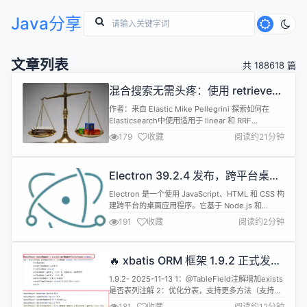
Java分享
文章列表
共 188618 篇
混合搜索无需头疼：使用 retrievers
简化混合搜索
作者：来自 Elastic Mike Pellegrini 探索如何在
Elasticsearch中使用适用于 linear 和 RRF
retrievers 的多字段查询格式来简化混合搜索，并在
179
收藏
阅读约21分钟
对你的 Elasticsearch 索引没有任何先验知识的情况
下创建查询。 Elasticsearch 充满了新特性，可以帮
助你为你的使用场景构建最佳搜索解决方案。了...
Electron 39.2.4 发布，跨平台桌面
应用开发工具
Electron 是一个使用 JavaScript、HTML 和 CSS 构
建跨平台的桌面应用程序。它基于 Node.js 和
Chromium，被 Atom 编辑器和许多其他应用程序使
191
收藏
阅读约2分钟
用。Electron 兼容 Mac、Windows 和 Linux，可
以构建出三个平台的应用程序。 Electron v39.2.4
现已发布，一些更新内容如下： 修复 修复...
🔥 xbatis ORM 框架 1.9.2 正式发
布，一款最好用的基于 mybatis 的
1.9.2- 2025-11-13 1：@TableField注解增加exists
ORM 框架！！
是否表列注解 2：优化分表，支持更多方法（支持非
表字段进行表分隔） 3：mapper.select selectList
181
收藏
阅读约12分钟