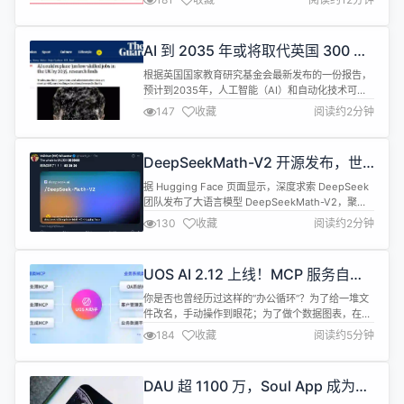
原生sql查询方法 支持pagehelper 4：修复乐观不自
增问题 5：完善文档，让AI更好的搜索和接入xbatis
6：@TableField注解增加ne...
AI 到 2035 年或将取代英国 300 万
个低技能岗位
根据英国国家教育研究基金会最新发布的一份报告，
预计到2035年，人工智能（AI）和自动化技术可能
使英国300万个 “低技能” 岗位消失。 这项研究指
147
收藏
阅读约2分钟
出，受影响最严重的职业包括技术工人、机械操作员
及各类行政职位。与此同时，AI 的发展也将导致对高
技能专业人才的需求增加 报告显示，尽管 AI 带来的
DeepSeekMath-V2 开源发布，世
冲击将使低技能职位减少，整体而言，预计到2035
界首个奥数金牌 AI
年，英国经济仍会...
据 Hugging Face 页面显示，深度求索 DeepSeek
团队发布了大语言模型 DeepSeekMath-V2，聚焦
可自验证的数学定理证明能力，实现可自验证的数学
130
收藏
阅读约2分钟
推理突破。 该模型通过训练一个高精度、高保真的验
证器，并以其作为奖励信号引导证明生成器自我修
正，形成“生成—验证—优化”闭环。为应对生成与验
UOS AI 2.12 上线！MCP 服务自动
证能力同步提升的挑战，团队提出扩展验证计算资源
调用，AI 随航再升级
以...
你是否也曾经历过这样的“办公循环”？为了给一堆文
件改名，手动操作到眼花；为了做个数据图表，在不
同应用间反复横跳；想用AI帮个忙，却要记住一堆复
184
收藏
阅读约5分钟
杂的指令和快捷键……时间，就在这一次次微小的繁
琐操作中悄然流逝。 现在，是时候喊停了！UOS AI
2.12 版本重磅来袭，以 「MCP平台化能力」 为核
DAU 超 1100 万，Soul App 成为中
心，奉上一套“三位一体”的智能办公终极解决方案，