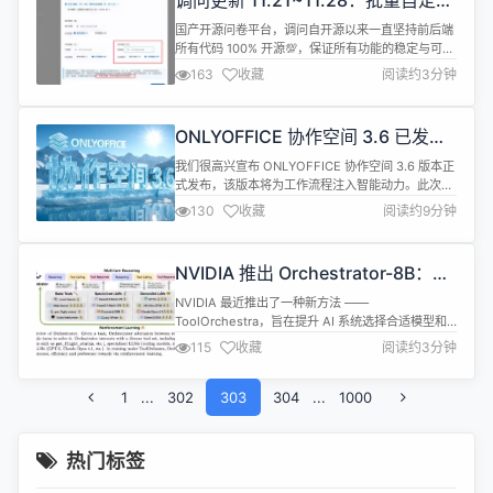
调问更新 11.21~11.28：批量自定义
众多热心用户反...
编码 + 2 项功能新增 + 4 项功能优
国产开源问卷平台，调问自开源以来一直坚持前后端
化 + 7 项 BugFix
所有代码 100% 开源💯，保证所有功能的稳定与可改
造能力👏。 🔥 安装下载地址（安装包）：
163
收藏
阅读约3分钟
https://www.diaowen.net/install/docker 🔥 源码
下载地址：
https://gitee.com/wkeyuan/DWSurvey 🔥 官网地
ONLYOFFICE 协作空间 3.6 已发
址：https://www.dia...
布：AI 智能体助您轻松完成日常任
我们很高兴宣布 ONLYOFFICE 协作空间 3.6 版本正
务
式发布，该版本将为工作流程注入智能动力。此次更
新引入了 AI 智能体，并包含超过 20 项平台功能增
130
收藏
阅读约9分钟
强，旨在优化项目管理并提升工作效率。接下来让我
们一起了解新增功能，探索如何通过这些创新改变您
的工作方式。 全新 AI 智能体 协作空间 3.6 的核心亮
NVIDIA 推出 Orchestrator-8B：高
点是引入了 AI 智能体。这一重要升级将智能助...
效工具和模型选择的强化学习控制器
NVIDIA 最近推出了一种新方法 ——
ToolOrchestra，旨在提升 AI 系统选择合适模型和
工具的能力，避免传统的单一大型模型依赖。该方法
115
收藏
阅读约3分钟
通过训练一个名为 Orchestrator-8B 的小型语言模
型，作为多工具使用代理的 “大脑”，实现更高效的任
1
...
302
务处理。 目前大多数 AI 代理使用单一大型模型，例
303
304
...
1000
如 GPT-5，根据提示选择工具并完成任务。然...
热门标签