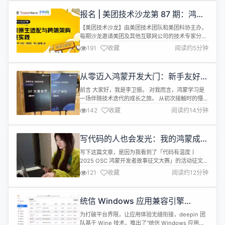
长、一路升级打怪的机会。 当然我本身是一名在技术
报名 | 美团技术沙龙第 87 期：鸿蒙
路上折腾了十七年的“老司机”，也是一个愿意一直从
原生适配与跨端架构演进实践
零开始学新东西...
【美团技术沙龙】由美团技术团队和美团科协主办，
每期沙龙邀请美团及其他互联网公司的技术专家分享
来自一线的实践经验，覆盖各主要技术领域。从
191
收藏
阅读约5分钟
2015年7月举办第一期至今，已经吸引了十万多名工
程师参会。 本期活动由清华大学-美团数字生活联合
研究院和深圳市美团机器人研究院联合出品。 活动时
从零迈入鸿蒙开发大门：新手友好的
间：2025年12月18日（周四）14:00 - 17:30 活动地
全方位入门指南
址：活动开始...
前言 大家好，我是李卫振。 对我而言，鸿蒙学习是
一场伴随技术迭代的成长之旅。 从初次接触时的懵懂
摸索，到亲历版本迭代的升级，再到站在行业盛会的
142
收藏
阅读约14分钟
现场见证，每一个节点都镌刻着我的技术探索的印
记。对于想要进入鸿蒙开发领域的新手而言，面对陌
生的开发体系和技术概念，往往会感到无从下手，我
写代码的人也会发光：我的鸿蒙成长
觉得鸿蒙开发有着清晰的逻辑架构和便捷的开发工
之路
具，只要找对方法，就能快速开启入门之路...
写下这篇文章，是因为我看到了「代码有温度丨
2025 OSC 鸿蒙开发者故事征文大赛」的活动征文。
作为一名每天和 HarmonyOS 打交道的普通开发
121
收藏
阅读约12分钟
者，我也想把自己的这段成长经历交给这次活动，算
是给一路陪我走过来的同事、社区伙伴和自己一个小
小的交代。于是，就有了你现在看到的这篇《写代码
统信 Windows 应用兼容引擎
的人也会发光》。 一、从“会写页面”的前端工程师，
V3.4.0 版本发布
到被鸿蒙种下的一颗种子 ...
为打破平台界限，让应用体验无缝衔接，deepin 团
队基于 Wine 技术，推出了“统信 Windows 应用兼