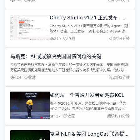
了更好地理解这些数据的含义，我深入研究了相关SDK的源码实现。 在分析过
程中，我发现采集到的cost_time参数实际上就是FM...
Cherry Studio v1.7.1 正式发布，
Agent 功能重磅上线
Cherry Studio v1.7.1 携带着万众期待的 Agent（智
能体）功能，正式发布！ 🚀 核心亮点：Agent 功能
重磅上线 v1.7.1 的最大亮点，无疑是 Agent 功能的
319
收藏
阅读约4分钟
全面集成。这不仅仅是一次更新，更是 Cherry
Studio 在 AI 交互领域的一次重要进化。Agent 将能
够自主理解复杂任务、规划执行步骤、并调用工具
马斯克：AI 或成解决美国国债问题的关键
（Tool...
特斯拉首席执行官埃隆・马斯克在最近的一次播客采访中表示，美国面临的38
万亿美元国债问题可能会通过人工智能和机器人技术找到解决方案。他认为，
这些技术可能会引发显著的通货紧缩，帮助减轻国家的财政负担。 马斯克指
124
收藏
阅读约2分钟
出，目前美国的国债规模已经非常庞大，债务利息支出甚至超过了整个国家的
军费预算。他补充说，财政政策专家预测，短期内这一利息支出还将继续上
升。在这种背景下，许...
如何从一个普通开发者到鸿蒙KOL
引子 在2025 年 6 月，东莞松山湖欧洲小镇，华为
HDC 主会场。当华为终端BG董事长余承东在台上喊
出“鸿蒙生态设备突破 18 亿”时，坐在观众席的我瞬
137
收藏
阅读约11分钟
间觉得很值得。从我2023年12月有幸成为第一批技
术社区推荐的“种子选手”，参与鸿蒙生态学堂创新实
训营北京站的培训开始，截止到现在，依然凭借一己
复旦 NLP & 美团 LongCat 联合提出
之力在推动和支持鸿蒙生态的建设。可以说是从当初