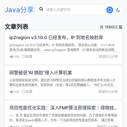
Java分享
文章列表
共 188602 篇
ip2region v3.10.0 已经发布，IP 到地名映射库
ip2region v3.10.0 已经发布，IP 到地名映射库。 版本核心功能： C++ IPv6
查询/生成/编辑器支持。 Java ip2region 查询服务 - IP 版本自动判断且线程安
全的查询服务，使用方式请参考 Java Binding ReadMe，maven pom 版本升
149
收藏
阅读约2分钟
级为 3.2.0。 What's Changed refactor...
网警破获“AI 换脸”侵入计算机案
公安部网安局发文称，湖北武汉网警近日成功侦破利用AI换脸技术非法侵入计
算机信息系统的案件，抓获阿成（化名）等4名犯罪嫌疑人。 “你们公众号怎么
开始推荐投资理财APP了？这靠谱吗？”某MCN 机构工作人员像往常一样打开
146
收藏
阅读约4分钟
公司公众号评论区，却被一连串的粉丝留言惊出了一身冷汗。 工作人员急忙查
看公众号文章，惊讶地发现原本精心运营的账号，不知何时竟发文称即将停
更，并号...
项目性能优化实践：深入FMP算法原理探索｜得物技
术
一、前 言 最近在项目中遇到了页面加载速度优化的问题，为了提高秒开率等指
标，我决定从eebi报表入手，分析一下当前项目的性能监控体系。 通过查看报
表中的cost_time、is_first等字段，我开始了解项目的性能数据采集情况。为
139
收藏
阅读约31分钟