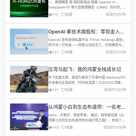
LRMs 能力评测新框架
的普通鸿蒙初...
一、推理模型 ⾯ 临的新挑战 随着 OpenAI o1 、
DeepSeek-R1 等大型推理模型（LRMs）的问世，
AI 推理能力迎来了「测试时扩展」的新阶段。这些模
115
收藏
阅读约9分钟
型通过长链思维（Long Chain-of-Thought, CoT）
在数学推理、代码生成、智能体任务等领域展现出强
大能力。 然而，现有评测体系存在一个关键盲区：主
OpenAI 拿技术换股权：零现金入股
流基准测试（如 MATH5...
Thrive Holdings
OpenAI 宣布获得私募平台 Thrive Holdings 股份，
却不出一分现金——而是以派驻员工、开放模型与产
品接口的方式换取“有意义”的股权，并分享后者未来
127
收藏
阅读约2分钟
投资收益 。 由于 Thrive Holdings 的母公司正是
OpenAI 主要投资方 Thrive Capital，这场“投资换
资源”的合作被外界视为典型的 AI 闭环交易 。 根据
压弯与起飞：我的鸿蒙全栈成长记
协议，O...
写下这篇文章，是因为看到了开源中国 HarmonyOS
开发者社区发起的「代码有温度丨2025OSC鸿蒙开
发者故事征文大赛启幕」活动。官方在征文里说，要
141
收藏
阅读约15分钟
寻找“最美技术人生”。于是我想，也许我这几年从鸿
蒙小白一路摸索到走上讲台、走进社区的经历，可以
作为一个版本的答案，这篇文章也算是我交给 #鸿蒙
从鸿蒙小白到生态布道师：一名老程
故事# 的一份作业。 一、弯道前：从前端工程师到鸿
序员的升级打怪成长记
蒙小白 2020...
hello，大家好，我是李游。 最近，我带着这篇《从
鸿蒙小白到生态布道师的升级打怪之路》，参加了开
源中国发起的「代码有温度丨2025OSC鸿蒙开发者
149
收藏
阅读约14分钟
故事征文大赛」。 对我来说，它不只是一次投稿，更
是一个认真回看自己这几年与 HarmonyOS 一起成