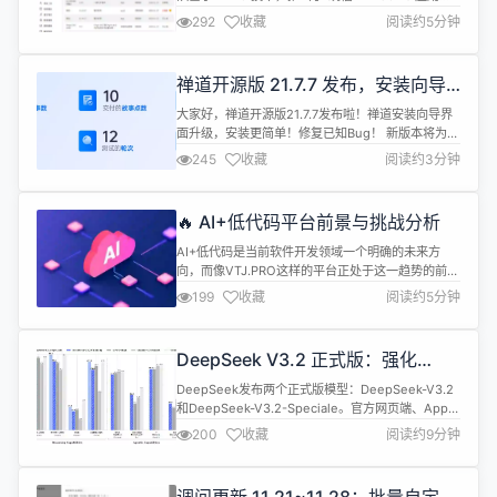
容引擎”，支持在 deepin 和统信 UOS 系统上直接双
292
收藏
阅读约5分钟
击运行 Windows 应用，还能将本地 Windows 应用
通过简单的配置打包成 deb 包，轻松分享 Windows
应用给其他人。 近日，统信 Windows 应用兼容引
禅道开源版 21.7.7 发布，安装向导
擎 V3.4...
界面升级，修复已知 Bug
大家好，禅道开源版21.7.7发布啦！禅道安装向导界
面升级，安装更简单！修复已知Bug！ 新版本将为用
户带来更好的使用体验和更高的工作效率，感谢大家
245
收藏
阅读约3分钟
一直以来的支持和反馈，我们将继续努力提供更优秀
的产品和服务！ 新增功能点 禅道： 安装向导界面升
级 类库升级 禅道本次发布数据如下： 本期优化的全
🔥 AI+低代码平台前景与挑战分析
部需求和Bug：请点击查看 ▼ 安装向导界面升级，
安装更简单，解压...
AI+低代码是当前软件开发领域一个明确的未来方
向，而像VTJ.PRO这样的平台正处于这一趋势的前
沿，前景广阔但同时也面临挑战。AI的融合正在从根
199
收藏
阅读约5分钟
本上改变低代码平台的能力和价值。 要理解这类平台
的前景，我们可以从行业趋势、平台优势、面临挑战
这三个核心维度来看。 AI低代码已成为明确的行业趋
DeepSeek V3.2 正式版：强化
势 AI与低代码的结合并非概念，而是正在发生的产业
Agent 能力，融入思考推理
升级，主要驱动力来自...
DeepSeek发布两个正式版模型：DeepSeek-V3.2
和DeepSeek-V3.2-Speciale。官方网页端、App
和API均已更新为正式版DeepSeek-V3.2。
200
收藏
阅读约9分钟
Speciale版本目前仅以临时API服务形式开放，以供
社区评测与研究。 下面是官方公告： 两个月前，我
们发布了实验性的 DeepSeek-V3.2-Exp，并收到了