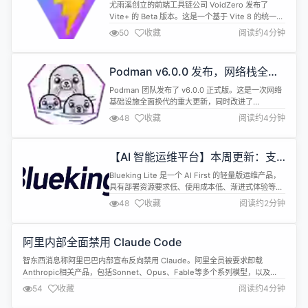
定前端工具链
尤雨溪创立的前端工具链公司 VoidZero 发布了
Vite+ 的 Beta 版本。这是一个基于 Vite 8 的统一前
端工具链，用一个 vp 命令整合了开发服务器、测
50
收藏
阅读约4分钟
试、构建、检查、打包和任务运行。 Vite+ 从 Alpha
到 Beta 合并了超过 500 个 PR。这次更新的看点：
vp run 的任务缓存更智能了，不再需要手动声明输
Podman v6.0.0 发布，网络栈全面
入输出和环境变量...
转向 Netavark 与 nftables
Podman 团队发布了 v6.0.0 正式版。这是一次网络
基础设施全面换代的重大更新，同时改进了
machine 管理、Quadlet 和配置系统。 网络层是本
48
收藏
阅读约4分钟
次升级的核心。Podman 告别了 slirp4netns 和
iptables，全面转向 Netavark、Pasta 和
nftables。团队表示，这一迁移不仅是技术债清理，
【AI 智能运维平台】本周更新：支
更意味着网络栈维护...
持对接企业微信机器人，将智能能力
Blueking Lite 是一个 AI First 的轻量版运维产品，
接入企业协作场景
具有部署资源要求低、使用成本低、渐进式体验等特
点，为运维管理员提供日常运维中的必备工具。 🧩
48
收藏
阅读约2分钟
作业管理 &bull; 作业执行过程中，作业详情页支持流
式展示执行进度与结果 🗂 CMDB &bull; 新增网络设
备配置采集能力，支持统一采集与管理网络配置
阿里内部全面禁用 Claude Code
&bull; 新增应用拓扑视图...
智东西消息称阿里巴巴内部宣布反向禁用 Claude。阿里全员被要求卸载
Anthropic相关产品，包括Sonnet、Opus、Fable等多个系列模型，以及
Claude Code在内的Agent产品。禁令于7月10日正式生效。 据消息人士透
54
收藏
阅读约4分钟
露，自今年初以来，阿里内部为鼓励员工采用AI技术，不仅推出内部模型免费
额度，还对外部模型使用实行大额报销政策。员工可自由...