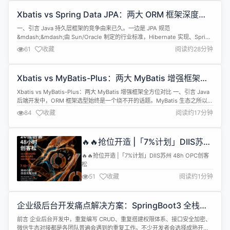
Xbatis vs Spring Data JPA：两大 ORM 框架深度对
决
一、引言 Java 持久层框架的竞争由来已久。一边是 JPA 规范
&mdash;&mdash;由 Sun/Oracle 制定的行业标准，Hibernate 实现、Spring
Data JPA 加持，稳坐企业级开发的&quot;正统王座&quot;；另一边是
61
收藏
阅读约28分钟
Xbatis&mdash;&mdash;站在 MyBatis 肩膀上，用链式 DSL 重构 ORM ...
Xbatis vs MyBatis-Plus：两大 MyBatis 增强框架全
方位对比
Xbatis vs MyBatis-Plus：两大 MyBatis 增强框架全方位对比 一、引言 Java
后端开发中，ORM 框架选型始终是一个绕不开的话题。MyBatis 生态之所以长
盛不衰，正是因为它在灵活性和开发效率之间找到了最佳平衡点。而在这个生
84
收藏
阅读约17分钟
态中，MyBatis-Plus 和 Xbatis 是最具代表性的两个增强框架。 MyBatis-
Plus...
🔥🔥抢位开造 |「7%计划」DIIS苏州
48h OPC创客松
🔥🔥抢位开造 |「7%计划」DIIS苏州 48h OPC创客
松
51
收藏
阅读约1分钟
企业级后台开发痛点解决方案：SpringBoot3 全栈开
发方案 Jboot-Plus 技术解析
前言 企业后台开发中，重复编写 CRUD、重复搭建权限体系、接口安全加密、
微信生态对接都是各团队普遍会遇到的重复工作。不少开发者会选择成熟开源