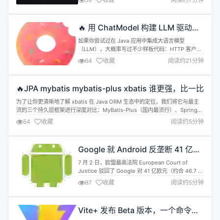
端、服务器监控、AI 助理整合进一个不到 10MB 的
软件包中，覆盖 20 余种网络协议，支持
Windows、macOS、Linux 三大平台。 从 SSH 命
🔥 用 ChatModel 构建 LLM 驱动的
令行管理到 RDP 远...
Java 应用
如果你尝试过在 Java 应用中集成大语言模型
（LLM），大概率写过不少样板代码：HTTP 客户
端、JSON 解析、流式处理、会话管理
64
收藏
阅读约21分钟
&hellip;&hellip;Solon AI 4.0 的 ChatModel 用一
套简洁的 Builder API 把这些都封装好了。 本文将通
过真实的代码示例，带你一步步用 ChatModel 构建
🔥JPA mybatis mybatis-plus xbatis 谁更强，比一比
AI 功能&mdas...
为了让你更清晰地了解 xbatis 在 Java ORM 生态中的定位，我们将它与最主
流的三个持久层框架进行深度对比：MyBatis-Plus（国内最流行）、Spring
Data JPA / Hibernate（国际标准）以及原生 MyBatis。 📊 核心多维对比 特
54
收藏
阅读约5分钟
性 / 维度 原生 MyBatis MyBatis-Plus (MP) xbatis ...
Google 就 Android 反垄断 41 亿欧
元罚单上诉失败，八年拉锯战终结
7 月 2 日，欧盟最高法院 European Court of
Justice 驳回了 Google 对 41 亿欧元（约合 46.7 亿
美元）反垄断罚单的最终上诉。这场自 2018 年起持
87
收藏
阅读约5分钟
续八年的法律拉锯，画上了句号。 案件追溯到 2018
年。欧盟委员会当时裁定 Google 利用 Android 的
市场支配地位，通过三类行为排挤竞争对手：要求手
Vite+ 发布 Beta 版本，一个命令搞
机厂商...