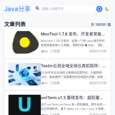
Java分享
文章列表
共 188581 篇
MooTool 1.7.8 发布，开发者常备小
工具
MooTool 1.7.8 已发布，这是一个用 Java 编写的开
发者常备桌面小工具集。 更新内容 ● feat：【随手
记】数据由数据库改为 txt 文件管理，支持文件夹与
62
收藏
阅读约2分钟
Git 版本控制 ● feat：【JSON】参考随手记实现文
档化与 Git 化管理，新增文件夹工具栏操作 ● feat：
【随手记/JSON】列表支持按名称/更新时间（默
Testin云测全域全球云真机矩阵：AI
认）/创建时间排序...
赋能出海应用高质量测试落地
2026年中企出海进入精细化运营阶段，大量跨境
APP、智能硬件厂商需要同时完成国内鸿蒙、欧美
iOS、东南亚安卓多终端兼容性验证，传统测试模式
51
收藏
阅读约5分钟
暴露两大核心痛点：自建真机池投入高、机型覆盖不
全；海外单一云平台鸿蒙设备缺失、跨境时延高、自
动化能力薄弱。 Testin云测依托全域全球云真机矩
uniTerm v1.3 重磅发布：超轻量全
阵，覆盖全球多区域物理机房与上万台真实移动终
能型终端，20+ 远程协议，内置 AI
端，结合Testin XAgen...
关于 uniTerm uniTerm 是一款轻量级、跨平台的一
Agent
站式终端软件，基于 Wails v2 + Go + Vue 3 构建。
它将远程终端、文件传输、远程桌面、数据库客户
59
收藏
阅读约7分钟