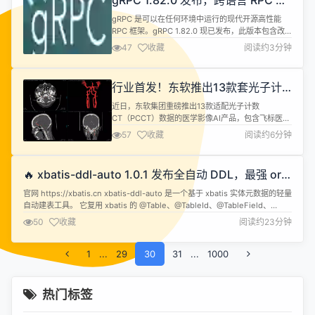
gRPC 1.82.0 发布，跨语言 RPC 框
架
gRPC 是可以在任何环境中运行的现代开源高性能
RPC 框架。gRPC 1.82.0 现已发布，此版本包含改
进、优化和错误修复，主要亮点如下： Core [call
47
收藏
阅读约3分钟
creds] 添加对查找和附加区域访问边界策略元数据
的支持。（#41594） 在 endpoint shutdown 期间
注销 CFStream 回调。（#42211） 修复 POSIX 套
行业首发！东软推出13款套光子计
接...
数CT全栈式AI产品，破解临床落地
近日，东软集团重磅推出13款适配光子计数
难题
CT（PCCT）数据的医学影像AI产品，包含飞标医学
影像标注平台、探索多模态医学人工智能平台、
57
收藏
阅读约6分钟
Vasis血管影像智能评估三大产品线，是行业内率先
完成技术攻关、推出成套PCCT专属AI整体解决方案
的企业。 光子计数CT是近年医学影像领域极具变革
🔥 xbatis-ddl-auto 1.0.1 发布全自动 DDL，最强 orm
价值的创新技术，重构传统CT成像逻辑，实现成像
xbatis ！！！
从灰度结构识别到光子级精细分辨的...
官网 https://xbatis.cn xbatis-ddl-auto 是一个基于 xbatis 实体元数据的轻量
自动建表工具。 它复用 xbatis 的 @Table、@TableId、@TableField、
@ColumnDefinition 等注解解析结果，根据实体类生成并执行数据库 DDL，
50
收藏
阅读约23分钟
提供接近 JPA ddl-auto=create/upda...
1
...
29
30
31
...
1000
热门标签