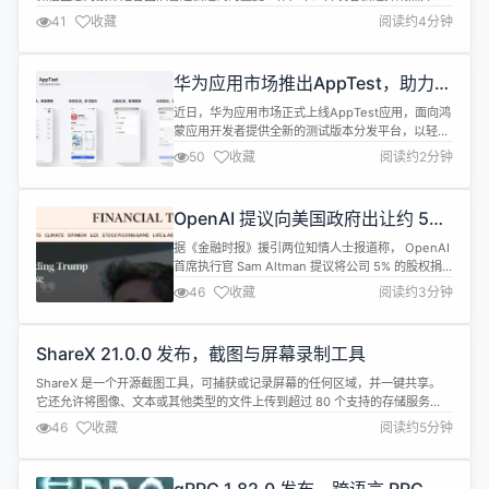
方案复用通用底层能力，本文客观拆解一套基于 Spring Boot 3 + Vue2.7 前
41
收藏
阅读约4分钟
后端分离开发框架 Jboot-Plus 的技术设计，仅作为技术选型参考，完整文档
资料可自行检索站点 jboot.plus 查阅...
华为应用市场推出AppTest，助力开
发者高效完成应用测试
近日，华为应用市场正式上线AppTest应用，面向鸿
蒙应用开发者提供全新的测试版本分发平台，以轻量
化、高效化、便捷化的服务设计，优化应用测试全流
50
收藏
阅读约2分钟
程体验，助力开发者稳步提升应用品质、加速产品迭
代节奏。 AppTest覆盖多种测试场景，适配不同开
发阶段应用测试需求。内部邀请测试支持免审快速上
OpenAI 提议向‌美国政府‌出让约‌ 5%
架，适配内部群组高效验证；针对外部用户的邀请测
股权
试采用轻量化审核机制，实现...
据《金融时报》援引两位知情人士报道称， OpenAI
首席执行官 Sam Altman 提议将公司 5% 的股权捐
赠给一家美国主权财富基金。 根据该提议，其他 AI
46
收藏
阅读约3分钟
公司也将捐赠类似股份，但具体细节仍存在诸多疑
问。这笔捐款旨在&ldquo;确保与政府保持良好关
系，并&hellip;&hellip;应对政治反弹&rdquo;。 据
ShareX 21.0.0 发布，截图与屏幕录制工具
悉，CNBC 六月份曾报道过类...
ShareX 是一个开源截图工具，可捕获或记录屏幕的任何区域，并一键共享。
它还允许将图像、文本或其他类型的文件上传到超过 80 个支持的存储服务
上。 ShareX 21.0.0 正式发布，更新内容如下： 新增&ldquo;Background
46
收藏
阅读约5分钟
remover&rdquo;工具。 新增&ldquo;Image Comparer&rdquo;工具。 除了
Av...