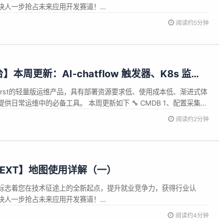
快人一步抢占未来应用开发赛道！
ei.com/consumer/cn/training/dev-cert-
阅读约5分钟
48302721398 背景 上篇文章对开发环境初始化进行了讲解，这篇文章是对地
】本周更新：AI-chatflow 触发器、K8s 监
强等
是一个AI First的轻量版运维产品，具有部署资源要求低、使用成本低、渐进式体
供日常运维中的必备工具。 本周更新如下 🔧 CMDB 1、配置采集现
、插件卡片新增 任务概览 展示 3、采集任务捕获并展示“同步数据”异常
阅读约2分钟
概览统计 📊 监控系统 ...
 NEXT】地图使用详解（一）
标志着您在技术征途上的全新起点，提升就业竞争力，获得行业认
快人一步抢占未来应用开发赛道！
ei.com/consumer/cn/training/dev-cert-
阅读约4分钟