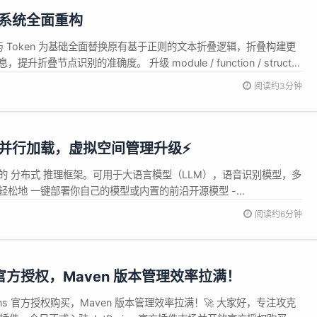
代码折叠系统全面重构
 与 Token 为基础全面替换原有基于正则的文本折叠逻辑，折叠构建更
，提升折叠节点识别的准确度。 升级 module / function / struct /
阅读约3分钟
：模型副本并行加载，虚拟空间管理升级⚡
强大且功能全面的 分布式 推理框架。可用于大语言模型（LLM），语音识别模型，多
，你可以轻松地 一键部署你自己的模型或内置的前沿开源模型 -
阅读约6分钟
ains 官方授权，Maven 版本管理效率拉满！
Brains 官方授权购买，Maven 版本管理效率拉满！🚀 大家好，专注攻克