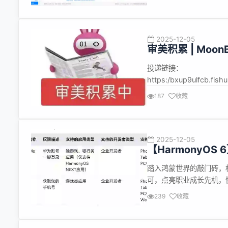
detail/1016669
用，...
2025-12-05
审美积累 | Moon
投递链接：
https:/bxup9ulfcb.fi
宣布启动 MoonBit 
187
收藏
—— 有的极简、有的可
MoonBit 的热爱...
2025-12-05
【HarmonyO
踏入鸿蒙世界的敲门砖，
可，点亮职业成长先机，
https://developer.huaw
239
收藏
detail/1016669
拿...