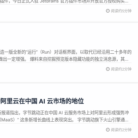
VP)」插件，今日正式入驻 JetBrains 官方插件市场并开放官方授权购买！
阅读约5分钟
11 打造一版全新的“运行”（Run）对话框界面，以取代已经沿用二十多年的
做出一定增强。 爆料来自挖掘预览版本隐藏功能的独立消息源，其公
对话框在布局和交互上都更加贴近 Windows 11 的整体设计语言。
阅读约2分钟
的“运行”对话框将提供更大的命令输入区域，并在输入框上...
阿里云在中国 AI 云市场的地位
on》最新报道指出，字节跳动正在中国 AI 云服务市场上对阿里云形成强势冲
（MaaS）” 这条新增长曲线上表现突出。 字节跳动旗下火山引擎通过
豆包） 推动业务迅速扩张。由于 Doubao 仅通过火山引擎对外提供服
阅读约2分钟
必须直接接入字节跳动的云平台。这种“专属模型 ...