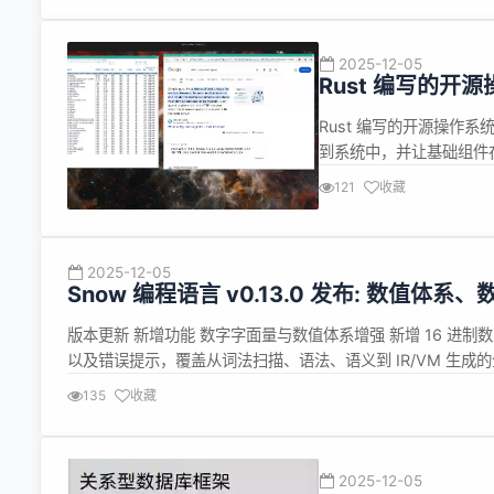
2025-12-05
Rust 编写的开源操
Rust 编写的开源操作系统
到系统中，并让基础组件在 
Smithay 的 Wayland 
121
收藏
WebKitGTK（GTK 版浏
2025-12-05
Snow 编程语言 v0.13.0 发布: 数值
版本更新 新增功能 数字字面量与数值体系增强 新增 16 进制数
以及错误提示，覆盖从词法扫描、语法、语义到 IR/VM 生成的全链路。 引入 N
具类： 统一处理数字字面量归一化（去下划线、拆后缀、判断..
135
收藏
2025-12-05