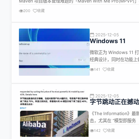
Maven 项目版本管理难题的「Maven With Me Pro(MP
从此告别繁琐手动配置，一键解锁专业级 Maven ...
200
收藏
2025-12-05
Windows 11
微软正为 Windows 
经典设计，同时在功能上
开的截图显示，新版“运行”
141
收藏
根据目前曝光的信息，全新
2025-12-05
字节跳动正在撼动
《The Informati
击，尤其在 “模型即服务
自家大模型 Doubao（
142
收藏
务，企业若想使用其模型，