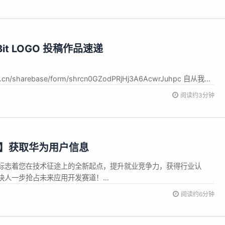
48302721398 背景 这系列文章主要讲解鸿蒙地图的使用，当前可以免费使
Bit LOGO 投稿作品速递
shu.cn/sharebase/form/shrcn0GZodPRjHj3A6AcwrJuhpc 自从我们
Logo 共创活动 后，后台陆续收到了很多来自社区的小伙伴提交的设计作品
阅读约3分钟
爱、有的科幻、有的脑洞大开，每一份，都让我们看到了大家对
S 6】获取华为用户信息
标志着您在技术征途上的全新起点，提升就业竞争力，获得行业认
快人一步抢占未来应用开发赛道！
ei.com/consumer/cn/training/dev-cert-
阅读约6分钟
48302721398 背景 这篇文章主要记录，个人开发者在获取华为用户授权后，