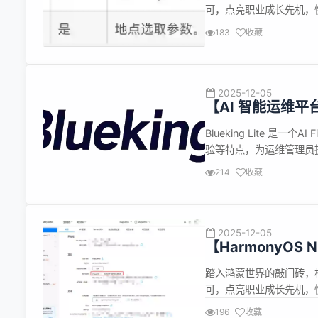
可，点亮职业成长先机，
https://developer.huaw
183
收藏
detail/1016669
图...
2025-12-05
【AI 智能运维平台
控、配置采集增
Blueking Lite 
验等特点，为运维管理员提
已支持查看 全部分类 2
214
收藏
日志 4、采集任务详情新增 
2025-12-05
【HarmonyOS
踏入鸿蒙世界的敲门砖，
可，点亮职业成长先机，
https://developer.huaw
196
收藏