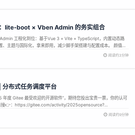
：lite-boot × Vben Admin 的务实组合
n Admin 工程化到位：基于Vue 3 + Vite + TypeScript，内置动态路
置、主题与国际化，拿来即用，减少脚手架搭建与配置成本。 颜值在
，表格与表单组件齐全，支持暗黑/明亮主题切换，适合对外观与效率
阅读约3分钟
支持前端控制 / 后端控制 / 混合...
3.1 | 分布式任务调度平台
2025 年度 Gitee 最受欢迎的开源软件”，期待您投出宝贵一票，你的认可
https://gitee.com/activity/2025opensource?
ease Notes 1、【新增】新增“执行器启用开关”配置项
阅读约9分钟