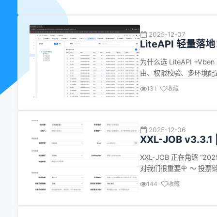
2025-12-07
LiteAPI 轻量落地
为什么选 LiteAPI +Vbe
由、权限校验、多环境配
线：布局清爽、交互一致
131
收藏
都有要求的团队。 权限灵活：
2025-12-06
XXL-JOB v3.
XXL-JOB 正在角逐 “
对我们很重要🌹 ～ 投票链接👉：
ident=ISLBOH Rel
144
收藏
(xxl.job.executor.en...