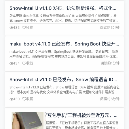
支持知识库管理、AI 流程编排、模型配置、向量库对
Snow-IntelliJ v1.1.0 发布：语法解析增强、格式化全
接及实时运行监控，帮助用户将知识转化为智能...
面升级与符号索引重构
版本更新 重构与优化 文档体系全面重构与扩展 大幅细化插件扩展点说明，补
充 .snow 文件类型、语法高亮、SDK、模板、运行配置等关联模块的完整文
档。 丰富导航、符号、查找使用（Find Usages）、文档提示与引用解析的说
135
收藏
阅读约5分钟
明，确保整体文档体系更系统化。 新增注释系统、索引服务（SymbolIndex）
和 PSI 深度集成的技术文档，优化图示结构、提升可...
maku-boot v4.11.0 已经发布，Spring Boot 快速开
发系统
maku-boot v4.11.0 已经发布，SpringBoot 快速开发系统。 更新日志： 新增
用户签名功能，满足审批等需求 重构登录页面，更加符合后台系统风格 优化定
时任务功能，支持查看单任务日志 优化页面布局，把工作台页面改成首页 修复
134
收藏
阅读约1分钟
ma-data-table组件，效验报警告问题 升级 SpringBoot 到 3.5.8 升级
ElementPl...
Snow-IntelliJ v1.1.0 已经发布，Snow 编程语言 IDEA
插件
Snow-IntelliJ v1.1.0 已经发布，Snow 编程语言 IDEA 插件 此版本更新内容包
括： 版本更新 重构与优化 文档体系全面重构与扩展 大幅细化插件扩展点说
明，补充 .snow 文件类型、语法高亮、SDK、模板、运行配置等关联模块的完
130
收藏
阅读约6分钟
整文档。 丰富导航、符号、查找使用（Find Usages）、文档提示与引用解析
的说明，确保整体文档体系更...
“豆包手机”工程机被炒至近万元，行
业评价两极分化
据报道，「豆包手机助手」首批工程机在官方渠道售
罄后迅速在二级市场被炒高，闲鱼等平台上部分未拆