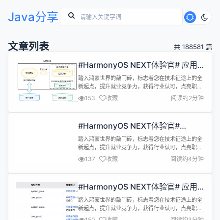
Java分享
文章列表
共 188581 篇
#HarmonyOS NEXT体验官# 应用
文件访问
踏入鸿蒙世界的敲门砖，标志着您在技术征途上的全
新起点，提升就业竞争力，获得行业认可，点亮职业
成长先机，快人一步抢占未来应用开发赛道！
153
收藏
阅读约2分钟
https://developer.huawei.com/consumer/cn/training/
cert-detail/101666948302721398?
ha_source=hmosclass-csdn&amp;...
#HarmonyOS NEXT体验官#
HMRouter使用详解（一）环境配置
踏入鸿蒙世界的敲门砖，标志着您在技术征途上的全
新起点，提升就业竞争力，获得行业认可，点亮职业
成长先机，快人一步抢占未来应用开发赛道！
137
收藏
阅读约4分钟
https://developer.huawei.com/consumer/cn/training/
cert-detail/101666948302721398?
ha_source=hmosclass-csdn&amp;...
#HarmonyOS NEXT体验官# 应用
权限原理和封装
踏入鸿蒙世界的敲门砖，标志着您在技术征途上的全
新起点，提升就业竞争力，获得行业认可，点亮职业
成长先机，快人一步抢占未来应用开发赛道！
150
收藏
阅读约3分钟