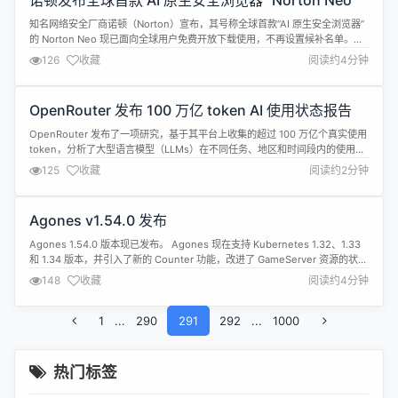
诺顿发布全球首款“AI 原生安全浏览器” Norton Neo
在真实 C 端负载下实现单卡并发效率提...
知名网络安全厂商诺顿（Norton）宣布，其号称全球首款“AI 原生安全浏览器”
的 Norton Neo 现已面向全球用户免费开放下载使用，不再设置候补名单。该
产品由诺顿所属母公司 Gen Digital 推出，主打在人工智能迅速重塑上网体验
126
收藏
阅读约4分钟
的背景下，为用户提供更安全、更智能且更易掌控隐私的浏览方式。 下载地
址：https://neobrowser.ai/ ...
OpenRouter 发布 100 万亿 token
AI 使用状态报告
OpenRouter 发布了一项研究，基于其平台上收集的
超过 100 万亿个真实使用 token，分析了大型语言
模型（LLMs）在不同任务、地区和时间段内的使用
125
收藏
阅读约2分钟
情况。研究显示，自2024年12月推出的首个广泛采
用的推理模型 o1以来，LLMs 的使用方式发生了显著
变化。 研究指出，开放权重模型的使用呈现出显著增
Agones v1.54.0 发布
长，特别是在创意角色扮演和编程辅助等领域，超出
了...
Agones 1.54.0 版本现已发布。 Agones 现在支持 Kubernetes 1.32、1.33
和 1.34 版本，并引入了新的 Counter 功能，改进了 GameServer 资源的状态
管理和可见性，同时修复了一个相关的更新问题。由于取消了对标准 HTTPS
148
收藏
阅读约4分钟
endpoints 的 caBundle 依赖，自动扩缩容配置变得更加简便。此外...
1
...
290
291
292
...
1000
热门标签