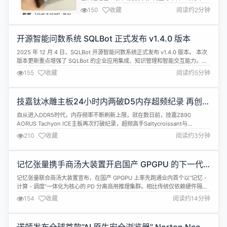
封机型报价已达 7999 – 9999 元，相较官方 3499
150
收藏
阅读约2分钟
元定价溢价超过一倍。 与此同时，昨日社交媒体出现
对于“豆包手机”的分化评价。 魅族科技公开表示期待
有机会深入合作，认为豆包手机拓展了 AI 手机的想
开源智能问数系统 SQLBot 正式发
象空间，并强调 Flyme AIOS 2 同样以系统级自...
布 v1.4.0 版本
2025 年 12 月 4 日，SQLBot 开源智能问数系统正
式发布 v1.4.0 版本。 本次版本更新重点增强了
SQLBot 的企业应用集成、知识管理和智能交互能
155
收藏
阅读约5分钟
力。SQLBot v1.4.0 版本新增支持 LDAP、
OAuth2、OIDC 三种企业级身份认证方式，支持术
语、SQL 示例的批量导入导出，以及基于数据源的智
技嘉钛冰雕主板24小时内两破D5内
能过滤。在交互层面，新版 SQL...
存超频纪录 再创巅峰
自从进入DDR5时代，内存频率不断刷新上限，就在
数日前，技嘉Z890 AORUS Tachyon ICE主板再次
打破纪录，超频高手Saltycroissant与Sergmann先
210
收藏
阅读约3分钟
后凭借该主板，在24小时内将内存频率从
13407MT/s推升至13530MT/s，刷新行业极限。 根
据HWBOT的数据更新来看，两次突破均采用相同时
记忆张量携手商汤大装置开启国产
序（CL68-127-127-12...
GPGPU 的下一代推理新范式
记忆张量联合商汤大装置宣布，在国产 GPGPU 上率
先跑通业内首个以“记忆 - 计算 - 调度”一体化为核心
的 PD 分离商用推理集群。相比传统仅依赖硬件隔离
154
收藏
阅读约14分钟
的方案，本次落地将 PD 分离与记忆张量旗下核心产
品 MemOS 的激活记忆体系深度耦合，使 Prefill 批
量化可调度、Decode 前台低抖动成为可能。 集群