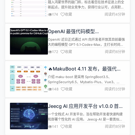
发-用户自动认证
踏入鸿蒙世界的敲门砖，标志着您在技术征途上的全
新起点，提升就业竞争力，获得行业认可，点亮职业
成长先机，快人一步抢占未来应用开发赛道！
174
收藏
阅读约4分钟
https://developer.huawei.com/consumer/cn/training/
cert-detail/101666948302721398?
ha_source=hmosclass-csdn&amp;...
OpenAI 最强代码模型
GPT‑5.1‑Codex‑Max 上架 GitHub
OpenAI 近日正式通过 API 向开发者开放其目前最强
Copilot
大的编程模型 GPT‑5.1‑Codex‑Max，主打长时间运
行和“代理式”编码任务，在多项权威基准测试中的成
172
收藏
阅读约6分钟
绩明显优于常规版 GPT‑5.1‑Codex。 更具吸引力的
是，尽管性能提升明显，这一新模型在 API 中的定价
却与 GPT‑5 保持一致，被外界视为一次“高性能不涨
🔥MakuBoot 4.11 发布，最强代码
价”的策略性升级。 报道指...
生成器和零代码能力
介绍 maku-boot 是采用 SpringBoot3.5、
SpringSecurity6.5、Mybatis-Plus、Vue3、
Element-plus 等技术开发的低代码开发平台，旨在
148
收藏
阅读约3分钟
为开发者提供一个简洁、高效、可扩展的低代码开发
平台。 使用门槛极低，支持国密加密、达梦数据库
等，符合信创需求的低代码开发平台。 采用组件模
Jeecg AI 应用开发平台 v1.0.0 首版
式，扩展不同的业务功能，可以很...
发布，快速搭建 AI 知识库或 AI 聊天
一个全栈式 AI 开发平台，旨在帮助开发者快速构建
助手
和部署个性化的 AI 应用。 Jeecg-AI 是一套类似
Dify的AIGC应用开发平台+知识库问答，是一款基于
141
收藏
阅读约8分钟
大型语言模型和 RAG 技术的 AI 应用平台，重点提供
图文并茂的 AI 知识库和智能聊天功能，界面直观，