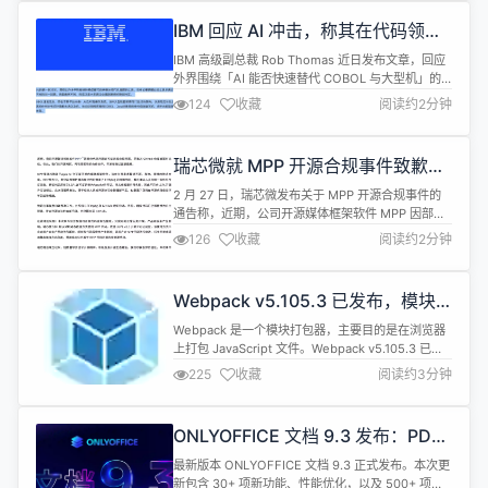
GPT阵营，平台可调用的模型数量直接突破两位数！
IBM 回应 AI 冲击，称其在代码领域
消息一出，开发者社群直接沸腾：...
的应用将创造巨大的价值
IBM 高级副总裁 Rob Thomas 近日发布文章，回应
外界围绕「AI 能否快速替代 COBOL 与大型机」的
讨论。 此前，Anthropic 宣布 Claude Code 能自动
124
收藏
阅读约2分钟
梳理 COBOL 依赖、生成文档并识别风险，引发市场
对 IBM 主机业务受冲击的担忧，IBM 股价在当地时
间本周一录得近 26 年最大单日跌幅，市值蒸发约
瑞芯微就 MPP 开源合规事件致歉：
310 亿美元。 文...
已启动整改工作，并积极与
2 月 27 日，瑞芯微发布关于 MPP 开源合规事件的
FFmpeg 及 GitHub 沟通
通告称，近期，公司开源媒体框架软件 MPP 因部分
代码开源许可证条款合规问题，导致其 GitHub 仓库
126
收藏
阅读约2分钟
被暂时冻结。在此，向开源社区、所有受影响的合作
伙伴、开发者致歉。 瑞芯微还表示，公司在事发后启
动整改工作，并积极与 FFmpeg 及 GitHub 组织沟
Webpack v5.105.3 已发布，模块
通。目前，相关代码已全部替换为自主研发、符合
打包器
开...
Webpack 是一个模块打包器，主要目的是在浏览器
上打包 JavaScript 文件。Webpack v5.105.3 已发
布，具体更新内容如下： Patch Changes 上下文模
225
收藏
阅读约3分钟
块现在可以正确处理拒绝操作。#20455 仅当
experimental.futureDefaults设置为 true 时，才
将资源模块标记为无副作用，因此资源复制用例（如
ONLYOFFICE 文档 9.3 发布：PDF
im...
编辑更强大、签名方式更多、支持多
最新版本 ONLYOFFICE 文档 9.3 正式发布。本次更
页视图等
新包含 30+ 项新功能、性能优化，以及 500+ 项问