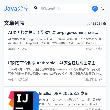
Java分享
文章列表
共 188581 篇
AI 页面摘要总结浏览器扩展 ai-page-summarizer
1.0.6 发布
AI 页面总结器（Edge/Chrome 扩展） 一键总结网页内容，支持多轮对话。兼
容 Gitee AI、DeepSeek、豆包等主流在线模型，以及 Ollama、Docker
Desktop AI、KoboldCpp 等本地模型。 ✨ 主要特性 支持 DeepSeek、豆
131
收藏
阅读约5分钟
包、Gitee AI 等在线模型总结网页 支持 Ollama、Docker Deskt...
特朗普下令封杀 Anthropic：AI 安全红线与国家主权
的激烈碰撞
2026年2月27日晚，美国总统特朗普在Truth Social上发布强硬声明，要求所
有联邦机构立即停止使用Anthropic公司的AI技术，并给予五角大楼等部门六
个月过渡期。他警告，如果Anthropic在过渡期间不全力配合，将动用总统全
131
收藏
阅读约12分钟
部权力追究重大民事和刑事后果。几乎同时，国防部长赫格塞思宣布将
Anthropic列为“国家安全供应链风险”，禁止任何与美...
IntelliJ IDEA 2025.3.3 发布
IntelliJ IDEA 2025.3.3 现已发布，以下是主要更新
内容： MCP server output schema 现在可以正确
处理 schema 中的默认属性，从而防止在结构化输
142
收藏
阅读约1分钟