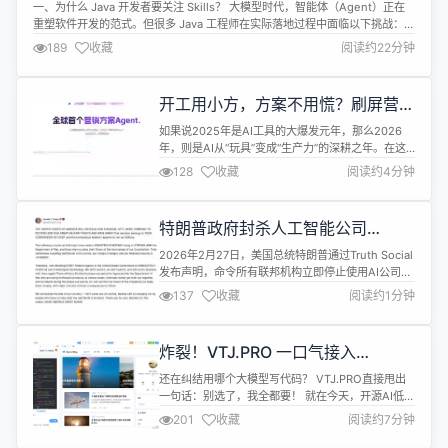
一、为什么 Java 开发者要关注 Skills？ 大模型时代，智能体（Agent）正在
重塑软件开发的范式。但很多 Java 工程师在实际落地过程中面临以下挑战：
新框架要求 JDK 17+，老项目迁移成本高 工具调用逻辑复杂，学习曲线陡峭 缺
189
收藏
阅读约22分钟
乏生产级方案，Demo 好看但难落地 Agents-Flex 给出的答案是：用 JDK 8
+ Skills 机制，...
开工用小方，方案不用慌？刷屏营销
人朋友圈的“小方同学”到底是什么来
如果说2025年是AI工具的大爆发元年，那么2026
头？
年，则是AI从“玩具”变成“生产力”的深耕之年。在这
个开工季，一款名为“小方同学”的营销方案Agent在
128
收藏
阅读约4分钟
营销圈悄然走红，被业内人士疯狂“种草”。 种草的理
由，听起来甚至有点反直觉：它不是在教你如何更快
地干活，而是在帮你找回做营销最初的那份“思考的
特朗普政府封杀人工智能公司
快乐”。 在过去的很长一段时间里，营销行业...
Anthropic
2026年2月27日，美国总统特朗普通过Truth Social
发布声明，命令所有联邦机构立即停止使用AI公司
Anthropic的技术。 根据声明，对于已经部署了
137
收藏
阅读约1分钟
Anthropic产品的机构（如国防部），特朗普将给予
六个月的过渡淘汰期。他警告Anthropic在过渡期内
必须配合，否则将动用"总统的全部权力"强制执行，
炸裂！VTJ.PRO 一口气接入
并追究"重大的民事和刑事责任"。 同日，国...
Qwen3.5、MiniMax M2.5、GLM
还在纠结用哪个大模型写代码？ VTJ.PRO直接甩出
4.7！
一句话：别选了，我全都要！ 就在今天，开源AI低代
码平台VTJ.PRO投下一枚重磅炸弹——全面接入
201
收藏
阅读约7分钟
Qwen3.5、MiniMax M2.5、GLM 4.7等国产顶尖大
模型，加上原有的DeepSeek、Gemini、Claude、