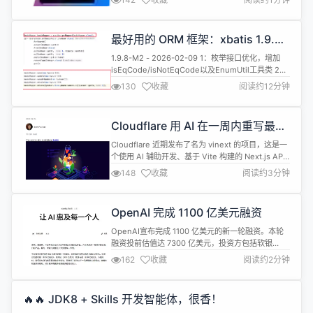
出期间出现无效 schema errors。[IJPL-230494]
配置代理后，IDE 后端下载功能现已按预期运行。
[IJPL-164318] 解决了导致代理身份验...
最好用的 ORM 框架：xbatis 1.9.8-
M2 发布，基于 mybatis 的 ORM 框
1.9.8-M2 - 2026-02-09 1：枚举接口优化，增加
架
isEqCode/isNotEqCode以及EnumUtil工具类 2：
修复多个主键原生批量修改异常问题 3：修复在
130
收藏
阅读约12分钟
spring初始化bean是无法使用mapper的问题 4：
@ModelEntityField 增加 强制修改的开关属性 5：
自动化设置单mapper，简化单mapper 1....
Cloudflare 用 AI 在一周内重写最流
行的前端框架 Next.js
Cloudflare 近期发布了名为 vinext 的项目，这是一
个使用 AI 辅助开发、基于 Vite 构建的 Next.js API
完整实现替代品，能够与现有 Next.js 应用无缝兼容
148
收藏
阅读约3分钟
并直接部署到 Cloudflare Workers。团队表示整个
项目开发成本约为 1100 美元 API token 费用。
vinext核心亮点 重构而非适配 与传...
OpenAI 完成 1100 亿美元融资
OpenAI宣布完成 1100 亿美元的新一轮融资。本轮
融资投前估值达 7300 亿美元，投资方包括软银
（300 亿美元）、英伟达（300 亿美元）及亚马逊
162
收藏
阅读约2分钟
（500 亿美元）。 与此同时，OpenAI 表示已与亚
马逊建立多年期战略合作伙伴关系；并深化与英伟达
的长期合作，其中包括在 Vera Rubin 系统上使用
🔥🔥 JDK8 + Skills 开发智能体，很香！
3GW 的专用推理算力和 2GW 的训练算力...