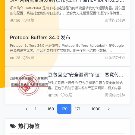
进程网络流量转发到代理的工具 TrafficPilot v1.0.3 发
布
项目简介 TrafficPilot 是用于将指定进程的网络流量转发到代理服务器。提供图
形化配置、系统托盘和实时日志统计，适合为无法设置配置代理的软件转发网
络请求到指定的代理服务器，尤其在多网络环境中多个软件需要使用不同的网
156
收藏
阅读约3分钟
络时非常有用。 主要功能 图形化配置代理（SOCKS4/SOCKS5/HTTP） 进程
名与 PID 过滤（支持通配符） JSON 配置保存...
Protocol Buffers 34.0 发布
Protocol Buffers 34.0 已经发布。Protocol Buffers（protobuf）是Google
开源的语言无关、平台无关的可扩展机制，用于序列化结构化数据。
Announcements 此版本包含可能导致兼容性中断的破坏性变更，涉及以下语
128
收藏
阅读约7分钟
言：Objective-C、Python、PHP、C++、Bazel [Objective-C]...
豆包回应“安全漏洞”争议：恶意传播
并夸大漏洞风险
针对近期网上流传的“豆包手机助手存在安全漏洞”内
容。豆包手机助手团队发布严正声明称，相关内容系
恶意炒作，相关作者在未向厂商报告漏洞信息的情况
128
收藏
阅读约2分钟
下，恶意传播并夸大漏洞风险。 声明如下： 一、字
节跳动高度重视用户信息安全，设有公开的安全漏洞
1
...
169
响应平台，为漏洞报告者提供丰厚奖励。截至目前，
170
171
...
1000
我方并未收到豆包手机助手漏洞的详细报告，也未接
到网络安全相关监管部门的通报。根据...
热门标签