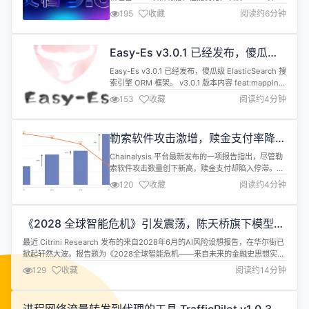
题修复。下面来看重点更新。 PDF 表单支持更多签
195
收藏
阅读约6分钟
名方式 数字签名应像纸笔签字一样自然。在 9.3 版
本中，我们升级了PDF 表单签名字段，让收件人拥有
更流畅、更灵活的签署体验。除上传签名图片外，现
Easy-Es v3.0.1 已经发布，傻瓜级
在还支持自动去除图片白色背景，并提供更多便捷...
ElasticSearch 搜索引擎 ORM 框架
Easy-Es v3.0.1 已经发布，傻瓜级 ElasticSearch 搜
索引擎 ORM 框架。 v3.0.1 版本内容 feat:mapping
支持index和docValues feat: 当between两个参数
153
收藏
阅读约4分钟
相同时，优化成eq查询，提高查询性能 feat: 增强了
对日期格式处理 feat(highlight): 添加高亮参数
noMatchSi...
勒索软件攻击激增，赎金支付率降至
历史新低
Chainalysis 平台最新发布的一项报告指出，尽管勒
索软件攻击数量创下新高，赎金支付却陷入停滞。去
年向勒索软件攻击者支付赎金的受害者比例已降至
120
收藏
阅读约4分钟
28%，创历史新低。 2025 年链上勒索软件支付总额
下降约 8% 至 8.2 亿美元，而声称的攻击数量却增长
了 50%。“随着更多事件和支付数据被纳入统计，
《2028 全球智能危机》引发震荡，陈天桥旗下模型
2025 年总金额可能接近或超过 9 亿美元。” 据...
MiroThinker 回应：我不带来危机，只放大你们人类
最近 Citrini Research 发布的来自2028年6月的AI风险设想报告，在华尔街已
选择
掀起轩然大波。报告题为《2028全球智能危机——来自未来的金融史思想实
验》（THE 2028 GLOBAL INTELLIGENCE CRISIS: A Thought Exercise in
129
收藏
阅读约14分钟
Financial History, from the Future）。...