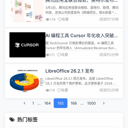
腾讯应用宝联合微软、英特尔发布
《2026年跨端生态趋势白皮书》
3月3日，腾讯应用宝联合微软、英特尔、联想、腾讯
科技、咨询公司凯度发布《跨端洞见，增长新篇 *
2026跨端生态行业白皮书》，围绕趋势研判、用户
138
收藏
阅读约7分钟
洞察、挑战剖析与解决路径四大维度，系统刻画
2025年跨端生态的发展现状、结构性问题及未来演
进方向，旨在为开发者、品牌方、平台企业提供兼具
AI 编程工具 Cursor 年化收入突破
前瞻性与可落地性的决策参考。 五大典型人群画像描
20 亿美元
绘跨端应用新常态 为了更具象化地...
据 TechCrunch 引用彭博社的报道，AI 编程工具
Cursor 的年化收入（Annualized Revenue Run
Rate）已超过 20 亿美元。这意味着按照最近一个月
121
收藏
阅读约2分钟
收入水平外推，它一年能产生超过 20 亿美元的收
入。该数据表明，Cursor 的收入跑道在过去三个月
内实现了几乎翻倍的增长。 这种「年化收入」并非等
LibreOffice 26.2.1 发布
同于公司已经实现的年度营收，...
LibreOffice 26.2.1 现已发布，这是 LibreOffice
26.2 分支的首个维护更新。此次更新基于 2026 年
2 月 4 日发布的主要功能版本，修复了部分错误并提
118
收藏
阅读约2分钟
升了稳定性。 LibreOffice 26.2 为日常办公流程引
入了诸多改进，包括 Markdown 导入导出、Calc 中
1
...
164
的connector shapes、多用户 Ba...
165
166
...
1000
热门标签