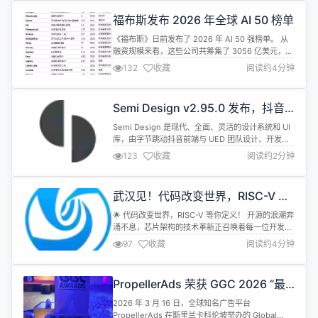
迈入新阶段。 NTFS作为Windows系统的核心文件
福布斯发布 2026 年全球 AI 50 榜单
系统，长期以...
《福布斯》日前发布了 2026 年 AI 50 强榜单。 从
融资规模来看，这些公司共筹集了 3056 亿美元，其
中 AI 巨头 OpenAI 和 Anthropic 累计融资2426亿
132
收藏
阅读约4分钟
美元，约占今年AI 50上榜企业总融资额3056亿美元
的80%。 截至2月底，OpenAI年化收入据称超250
亿美元；4月初，Anthropic宣布其收入运行率突破
Semi Design v2.95.0 发布，抖音
300亿美元...
企业级 UI 库
Semi Design 是现代、全面、灵活的设计系统和 UI
库，由字节跳动抖音前端与 UED 团队设计、开发并
维护，是一款包含设计语言、React 组件、主题等开
123
收藏
阅读约2分钟
箱即用的中后台解决方案，可用于快速搭建美观的
React 应用。 Semi Design v2.95.0 已发布，此版
本带来如下更新内容： 【Feature】 Input 和
武汉见！代码改变世界，RISC-V 等
TextArea 组...
你定义！ | RISC-V Meetup 报名开
🌟 代码改变世界，RISC-V 等你定义！ 开源的浪潮奔
启
涌不息，芯片架构的技术革新正召唤着每一位开发者
积极参与。作为RISC-V 繁荣生态的重要组成部分，
97
收藏
阅读约4分钟
RISC-V Meetup - Wuhan 强势来袭！本次活动由
deepin（深度）社区与 **如意社区 （openRuyi）
**联合举办，旨在连接所有对 RISC-V 满怀热忱与好
PropellerAds 荣获 GGC 2026 “最
奇心的朋友。 👥 ...
佳效果营销平台”奖，打造全球广告
2026 年 3 月 16 日，全球知名广告平台
新标杆
PropellerAds 在斯里兰卡科伦坡举办的 Global