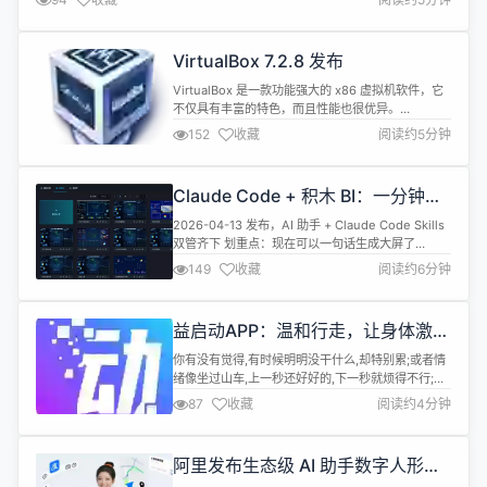
性校验更高效、更精准、更稳定。 一、核心功能新增 Oracle&rarr;MySQL 全
模式兼容落地支持 Oracle...
VirtualBox 7.2.8 发布
VirtualBox 是一款功能强大的 x86 虚拟机软件，它
不仅具有丰富的特色，而且性能也很优异。
VirtualBox 7.2.8 现已发布，这是一个维护版本。修
152
收藏
阅读约5分钟
复或新增了以下内容： VMM：修复了当 guest 尝试
执行错误的超调用指令但注入了 UD 异常时，导致出
现 VERR_IEM_IPE_4 错误的 Guru Meditation 问题
Claude Code + 积木 BI：一分钟生
（githu...
成精美大屏（JimuBI v2.3.2 发布）
2026-04-13 发布，AI 助手 + Claude Code Skills
双管齐下 划重点：现在可以一句话生成大屏了
JimuReport 积木报表旗下 JimuBI 大屏 v2.3.2 上线
149
收藏
阅读约6分钟
了两种 AI 生成方式： 方式一：在 Claude Code 里
一句话生成整块大屏（新增 jimubi-bigscreen /
jimubi-dashboard...
益启动APP：温和行走，让身体激素
重回平衡态
你有没有觉得,有时候明明没干什么,却特别累;或者情
绪像坐过山车,上一秒还好好的,下一秒就烦得不行;再
或者,睡眠乱糟糟的,皮肤状态也时好时坏。这些说不
87
收藏
阅读约4分钟
清道不明的小状况,很多时候是身体里的&ldquo;化学
信使&rdquo;在悄悄失衡。而最简单、最温柔的调节
方式,就是每天出门走一走。 身体里有一整套精密的
阿里发布生态级 AI 助手数字人形象
&ldquo;信号系统&rdquo;,负责告诉各个器官什么...