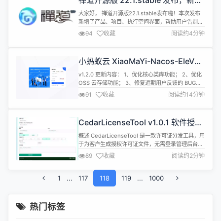
禅道开源版 22.1.stable 发布，新增
空间界面功能，支持接口方式导入
大家好， 禅道开源版22.1.stable发布啦！本次发布
Jira 数据
新增了产品、项目、执行空间界面，帮助用户告别信
息杂乱与频繁切换，让每个人都拥有独立、安静、不
94
收藏
阅读约4分钟
被打扰的沉浸式工作空间，专注当下，高效工作。 支
持接口方式导入Jira数据，让数据迁移更高效。 项目
自定义权限设置中，重新优化交互，增加执行导航下
小蚂蚁云 XiaoMaYi-Nacos-EleVue
的权限，方便用户对项目权限进行更精细化的管理。
微服务框架 v1.2.0 发布
新版本将为用户...
v1.2.0 更新内容： 1、优化核心类库功能； 2、优化
OSS 云存储功能； 3、修复近期用户反馈的 BUG；
项目介绍 基于 SpringCloud、SpringSecurity、
91
收藏
阅读约14分钟
OAuth2、Nacos、Seata、MybatisPlus、Vue3、
TypeScript、ElementPlus、MySQL 等技术栈实现
的单体前后端分离后台管理系统；后...
CedarLicenseTool v1.0.1 软件授权
许可证工具发布说明
概述 CedarLicenseTool 是一款许可证分发工具，用
于为客户生成授权许可证文件，无需登录管理后台即
可完成许可证的创建与导出。 生成的许可证与
89
收藏
阅读约2分钟
license-manager完全兼容。 功能 密钥管理 一键生
成 RSA 密钥对，自动保存到本地 应用启动时自动加
1
...
117
载已有密钥，无需重复生成 支持复制私钥或公钥到剪
118
119
...
1000
贴板 许可证生成 填写客户名称和机器指纹即...
热门标签