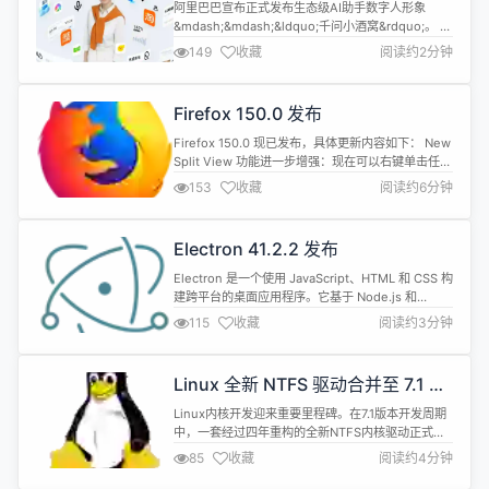
“千问小酒窝”
阿里巴巴宣布正式发布生态级AI助手数字人形象
&mdash;&mdash;&ldquo;千问小酒窝&rdquo;。 公
告称，在千问 App中找到&ldquo;小酒窝&rdquo;，
149
收藏
阅读约2分钟
不论做规划、解难题，还是订餐、买票、打车，都能
在简单对话中完成。接下来，千问&ldquo;小酒窝
&rdquo;也会在阿里生态各应用中统一智能体验。 春
Firefox 150.0 发布
节以来，千问App陆续接入淘宝、...
Firefox 150.0 现已发布，具体更新内容如下： New
Split View 功能进一步增强：现在可以右键单击任何
链接，然后选择&ldquo;Open Link in Split
153
收藏
阅读约6分钟
View&rdquo;，即可将其与当前标签页并排打开。此
外，还可以在创建分屏视图时搜索已打开的标签页，
并使用标签页上下文菜单中新增的 Reverse Tabs 选
Electron 41.2.2 发布
项快速调...
Electron 是一个使用 JavaScript、HTML 和 CSS 构
建跨平台的桌面应用程序。它基于 Node.js 和
Chromium，被 Atom 编辑器和许多其他应用程序使
115
收藏
阅读约3分钟
用。Electron 兼容 Mac、Windows 和 Linux，可
以构建出三个平台的应用程序。 Electron v41.2.2
现已发布，一些更新内容如下： 修复 修复...
Linux 全新 NTFS 驱动合并至 7.1 主
线内核，Linus 称之为“NTFS重生”
Linux内核开发迎来重要里程碑。在7.1版本开发周期
中，一套经过四年重构的全新NTFS内核驱动正式合
入主线，被Linux之父Linus Torvalds形容为
85
收藏
阅读约4分钟
&quot;ntfs resurrection&quot;（NTFS重生）。这
一进展标志着Linux对Windows主流文件系统的支持