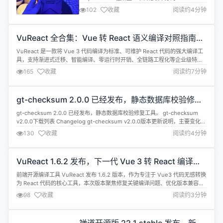
Game Connect 2026（GGC）颁奖典礼上荣获「最
102
收藏
阅读约4分钟
佳效果营销平台」大奖。这一荣誉充分彰显了
PropellerAds 在数字广告与效果营销领域的创新能
力与卓越表现。 GGC Awards 由 HUIDU.io 主办，
VuReact 全合集：Vue 转 React 语义编译对照指南
是数字营销行业的重...
（附官网文档）
VuReact 是一款将 Vue 3 代码编译为标准、可维护 React 代码的强大编译工
具，支持渐进式迁移、智能编译、零运行时开销、全链路工程化等企业级特
性。 在前端技术栈迁移与跨框架开发场景中，Vue 与 React 作为两大主流框
165
收藏
阅读约7分钟
架，在语法、API、响应式模型与渲染机制上存在明显差异，成为团队从 Vue
转向 React 时最核心的痛点。为了降低学习成...
gt-checksum 2.0.0 已经发布，静态数据库校验修复
工具
gt-checksum 2.0.0 已经发布，静态数据库校验修复工具。 gt-checksum
v2.0.0下载列表 Changelog gt-checksum v2.0.0版本更新说明，主要变化
有： [功能新增]: 支持Oracle&rarr;MySQL data/struct 模式，采用列类型映射
130
收藏
阅读约4分钟
方式实现宽松兼容，支持 VARCHAR2/CHAR/NCH...
VuReact 1.6.2 发布，下一代 Vue 3 转 React 编译工
具
前端开源编译工具 VuReact 发布 1.6.2 版本，作为专注于 Vue3 代码无感转换
为 React 代码的核心工具，本次版本聚焦修复关键编译问题、优化版本兼容
性，进一步提升 Vue3 转 React 的编译稳定性与开发体验。 VuReact 致力于
98
收藏
阅读约3分钟
跨框架开发与降低 Vue3 技术栈迁移至 React 栈的成本，通过自动化编译能
力，减少手动重构代码，即...