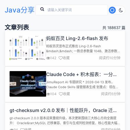
Java分享
文章列表
共 188637 篇
蚂蚁百灵 Ling-2.6-flash 发布
蚂蚁百灵宣布正式推出 Ling-2.6-flash
&mdash;&mdash; 一款总参数量 104B、激活参数
7.4B 的 Instruct 模型。 API 定价方面，Ling-2.6-
142
收藏
阅读约10分钟
flash 输入每百万tokens定价0.1美元，输出0.3美
元。目前，Ling-2.6-flash的API已正式向用户开
放，并提供为期一周的限时免费试用。 根据介绍，...
Claude Code + 积木报表：一分钟
生成复杂报表 (JimuReport v2.3.2
JimuReport AI 专题研究 * 2026-04-13 发布，
)
Claude Code Skills 接管报表生成 划重点：现在可
以一句话生成报表了 JimuReport 积木报表 v2.3.2
104
收藏
阅读约5分钟
上线了 jimureport Skill。 你对 Claude Code 说一
句： &quot;做一个按销售大区汇总的季度报表，带
分组小计和折线趋势&quot...
gt-checksum v2.0.0 发布｜性能跃升，Oracle 迁移
及索引 / 生成列升级
gt-checksum 2.0.0 版本迎来重磅升级，本次更新围绕三大核心方向全面提
升： Oracle&rarr;MySQL 迁移兼容、索引与生成列检测修复、核心性能大幅优
化。 同时修复多项关键问题，完善全场景测试覆盖，让数据库结构与数据一致
94
收藏
阅读约5分钟