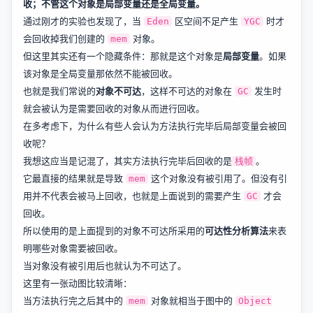
收；不管这个对象是局部变量还是全局变量。
通过刚才的实验也发现了，当
区空间不足产生
时才
Eden
YGC
会回收掉我们创建的
对象。
mem
但这里其实还有一个隐藏条件：那就是这个对象是
局部变量
。如果
该对象是全局变量那依然不能被回收。
也就是我们常说的
对象不可达
，这样不可达的对象在
发生时
GC
就会被认为是需要回收的对象从而进行回收。
在多考虑下，为什么有些人会认为方法执行完毕后局部变量会被回
收呢？
我想这应当是记混了，其实方法执行完毕后回收的是
。
栈帧
它最直接的结果就是导致
这个对象没有被引用了。但没有引
mem
用并不代表会被马上回收，也就是上面说到的需要产生
才会
GC
回收。
所以使用的是上面提到的对象不可达所采用的
可达性分析算法
来表
明哪些对象需要被回收。
当对象没有被引用后也就认为不可达了。
这里有一张动图比较清晰：
当方法执行完之后其中的
对象就相当于图中的
mem
Object