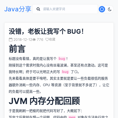
Java分享
没错，老板让我写个 BUG！
2018-12-12
776
收藏
前言
标题没有看错，真的是让我写个
！
bug
刚接到这个需求时我内心没有丝毫波澜，甚至还有点激动。这可是
我特长啊；终于可以光明正大的写
了🙄。
bug
先来看看具体是要干啥吧，其实主要就是要让一些负载很低的服务
器额外消耗一些内存、CPU 等资源（至于背景就不多说了），让它
的负载可以提高一些。
JVM 内存分配回顾
于是我刷刷一把梭的就把代码写好了，大概如下：
写完之后我就在想一个问题，代码中的
对象在方法执行完之
mem