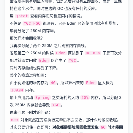
会发现确实有明显的涨幅，但是之后并没有立即回收，而是一直保
持在这个水位。同时左边的 GC 也没有任何的反应。
用
查看内存布局也是同样的情况。
jstat
不管是
都没有，只是 Eden 区的使用占比有所增加，
YGC,FGC
毕竟分配了 250M 内存嘛。
那怎样才会回收呢？
我再次分配了两个 250M 之后观察内存曲线。
发现第三个 250M 的时候
区达到了
于是再次分
Eden
98.83%
配时就需要回收
区产生了
。
Eden
YGC
同时内存曲线也得到了下降。
整个的换算过程如图：
由于初始化的堆内存为
，所以算出来的
区大概为
4G
Eden
内存。
1092M
加上应用启动
之类消耗的大约
内存，所以分配 3
Spring
20%
次 250M 内存就会导致
。
YGC
再来回顾下刚才的问题：
对象既然在方法执行完毕后不会回收，那什么时候回收呢。
mem
其实只要记住一点即可：
对象都需要垃圾回收器发生
时才能回
GC