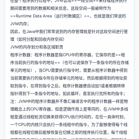
在整个程序执行过程中，JVM会用==一段空间==来存储程序执行
期间需要用到的数据和相关信息，这段空间一般被称作为
==Runtime Data Area（运行时数据区）==，也就是我们常说的
JVM内存；
因此，在Java中我们常常说到的内存管理就是针对这段空间进行管
理（如何分配和回收内存空间）
JVM的内存划分和各区域职责
程序计数器：程序计数器是指CPU中的寄存器，它保存的是==程
序当前执行的指令的地址==（也可以说保存下一条指令的所在存储
单元的地址），当CPU需要执行指令时，需要从程序计数器中得到
当前需要执行的指令所在存储单元的地址，然后根据得到的地址获
取到指令，在得到指令之后，程序计数器便自动加1或者根据转移
指针得到下一条指令的地址，如此循环，直至执行完所有的指令；
注：JVM中的程序计数器并不像汇编语言中的程序计数器一样是物
理概念上的CPU寄存器，但是逻辑作用上是等同的，在JVM中多线
程是通过线程轮流切换来获得CPU执行时间的，在任一具体时刻，
一个CPU的内核只会执行一条线程中的指令，为了能够使得每个线
程都在线程切换后能够恢复在切换之前的程序执行位置，每个线程