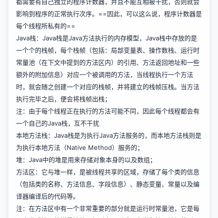
都需要有自己独立的程序计数器，并且不能互相被干扰，否则就会
影响到程序的正常执行次序。==因此，可以这么说，程序计数器是
每个线程所私有的==
Java栈：Java栈是Java方法执行的内存模型，Java栈中存放的是
一个个的栈帧，每个栈帧（包括：局部变量表、操作数栈、运行时
常量池（在下文中提到的方法区内）的引用、方法返回地址和一些
额外的附加信息）对应一个被调用的方法，当线程执行一个方法
时，就会随之创建一个对应的栈帧，并将建立的栈帧压栈。当方法
执行完毕之后，便会将栈帧出栈；
注：由于每个线程正在执行的方法可能不同，因此每个线程都会有
一个自己的Java栈，互不干扰
本地方法栈：Java栈是为执行Java方法服务的，而本地方法栈则是
为执行本地方法（Native Method）服务的；
堆：Java中的堆是用来存储对象本身的以及数组；
方法区：它与堆一样，是被线程共享的区域，存储了每个类的信息
（包括类的名称、方法信息、字段信息）、静态变量、常量以及编
译器编译后的代码等。
注：在方法区中有一个非常重要的部分就是运行时常量池，它是每