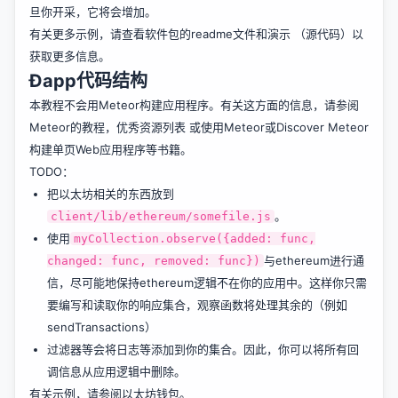
旦你开采，它将会增加。
有关更多示例，请查看软件包的readme文件和
演示
（源代码）
以
获取更多信息。
Ðapp代码结构
本教程不会用Meteor构建应用程序。有关这方面的信息，请参阅
Meteor的教程
，
优秀资源列表
或使用Meteor或Discover Meteor
构建单页Web应用程序等书籍。
TODO：
把以太坊相关的东西放到
。
client/lib/ethereum/somefile.js
使用
myCollection.observe({added: func,
与ethereum进行通
changed: func, removed: func})
信，尽可能地保持ethereum逻辑不在你的应用中。这样你只需
要编写和读取你的响应集合，观察函数将处理其余的（例如
sendTransactions）
过滤器等会将日志等添加到你的集合。因此，你可以将所有回
调信息从应用逻辑中删除。
有关示例，请参阅
以太坊钱包
。