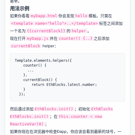
易举。
用法示例
如果你看看
你会发现
模板。只需在
myDapp.html
hello
标签之间添加
<template name="hello">..</template>
一个名为
的
。
{{currentBlock}}
helper
现在打开
并在
之后添加
myDapp.js
counter() {..}
helper：
currentBlock
Template.elements.helpers({

    counter() {

      ...

    },

    currentBlock() {

        return EthBlocks.latest.number;

    }

然后通过添加
；初始化
EthBlocks.init()
EthBlocks
；在
EthBlocks.init()
this.counter = new
；
ReactiveVar(0)
如果你现在在浏览器中检查Ðapp，你应该会看到最新的块号，一