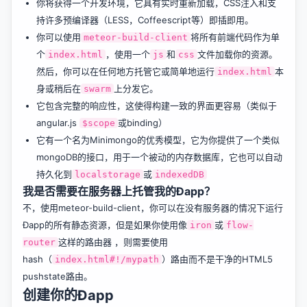
你将获得一个开发环境，它具有实时重新加载，CSS注入和支
持许多预编译器（LESS，Coffeescript等）即插即用。
你可以使用
将所有前端代码作为单
meteor-build-client
个
，使用一个
和
文件加载你的资源。
index.html
js
css
然后，你可以在任何地方托管它或简单地运行
本
index.html
身或稍后在
上分发它。
swarm
它包含完整的响应性，这使得构建一致的界面更容易（类似于
angular.js
或binding）
$scope
它有一个名为Minimongo的优秀模型，它为你提供了一个类似
mongoDB的接口，用于一个被动的内存数据库，它也可以自动
持久化到
或
localstorage
indexedDB
我是否需要在服务器上托管我的Ðapp？
不，使用
meteor-build-client
，你可以在没有服务器的情况下运行
Ðapp的所有静态资源，但是如果你使用像
或
iron
flow-
这样的路由器 ，则需要使用
router
hash（
）路由而不是干净的HTML5
index.html#!/mypath
pushstate路由。
创建你的Ðapp