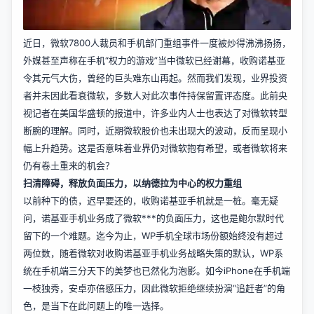
近日，微软7800人裁员和手机部门重组事件一度被炒得沸沸扬扬，
外媒甚至声称在手机“权力的游戏”当中微软已经谢幕，收购诺基亚
令其元气大伤，曾经的巨头难东山再起。然而我们发现，业界投资
者并未因此看衰微软，多数人对此次事件持保留置评态度。此前央
视记者在美国华盛顿的报道中，许多业内人士也表达了对微软转型
断腕的理解。同时，近期微软股价也未出现大的波动，反而呈现小
幅上升趋势。这是否意味着业界仍对微软抱有希望，或者微软将来
仍有卷土重来的机会？
扫清障碍，释放负面压力，以纳德拉为中心的权力重组
以前种下的债，迟早要还的，收购诺基亚手机就是一桩。毫无疑
问，诺基亚手机业务成了微软***的负面压力，这也是鲍尔默时代
留下的一个难题。迄今为止，WP手机全球市场份额始终没有超过
两位数，随着微软对收购诺基亚手机业务战略失策的默认，WP系
统在手机端三分天下的美梦也已然化为泡影。如今iPhone在手机端
一枝独秀，安卓亦倍感压力，因此微软拒绝继续扮演“追赶者”的角
色，是当下在此问题上的唯一选择。