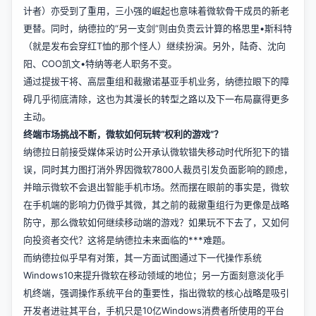
计者）亦受到了重用，三小强的崛起也意味着微软骨干成员的新老
更替。同时，纳德拉的“另一支剑”则由负责云计算的格思里•斯科特
（就是发布会穿红T恤的那个怪人）继续扮演。另外，陆奇、沈向
阳、COO凯文•特纳等老人职务不变。
通过提拔干将、高层重组和裁撤诺基亚手机业务，纳德拉眼下的障
碍几乎彻底清除，这也为其漫长的转型之路以及下一布局赢得更多
主动。
终端市场挑战不断，微软如何玩转“权利的游戏”？
纳德拉日前接受媒体采访时公开承认微软错失移动时代所犯下的错
误，同时其力图打消外界因微软7800人裁员引发负面影响的顾虑，
并暗示微软不会退出智能手机市场。然而摆在眼前的事实是，微软
在手机端的影响力仍微乎其微，其之前的裁撤重组行为更像是战略
防守，那么微软如何继续移动端的游戏？如果玩不下去了，又如何
向投资者交代？这将是纳德拉未来面临的***难题。
而纳德拉似乎早有对策，其一方面试图通过下一代操作系统
Windows10来提升微软在移动领域的地位；另一方面刻意淡化手
机终端，强调操作系统平台的重要性，指出微软的核心战略是吸引
开发者进驻其平台，手机只是10亿Windows消费者所使用的平台