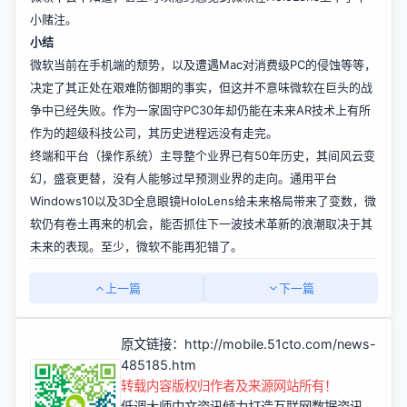
小赌注。
小结
微软当前在手机端的颓势，以及遭遇Mac对消费级PC的侵蚀等等，
决定了其正处在艰难防御期的事实，但这并不意味微软在巨头的战
争中已经失败。作为一家固守PC30年却仍能在未来AR技术上有所
作为的超级科技公司，其历史进程远没有走完。
终端和平台（操作系统）主导整个业界已有50年历史，其间风云变
幻，盛衰更替，没有人能够过早预测业界的走向。通用平台
Windows10以及3D全息眼镜HoloLens给未来格局带来了变数，微
软仍有卷土再来的机会，能否抓住下一波技术革新的浪潮取决于其
未来的表现。至少，微软不能再犯错了。
上一篇
下一篇
原文链接：
http://mobile.51cto.com/news-
485185.htm
转载内容版权归作者及来源网站所有！
低调大师中文资讯倾力打造互联网数据资讯、