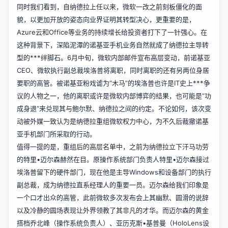
同时我们看到，自纳德拉上任以来，微软一改之前刻板僵化的面
貌，以更加开放的姿态向业界证明其转型决心，更重要的是，
Azure云和Office等业务的持续增长给投资者打下了一针强心。在
这种背景下，深陷泥潭的诺基亚手机业务自然就成了纳德拉主导转
型的***绊脚石。6月中旬，微软内部邮件宣布高层变动，前诺基亚
CEO、微软执行副总裁埃洛普将离职，同时离职的还有另两位身居
要职的高管。被诺基亚粉戏谑为“木马”的埃洛普也许是IT史上***争
议的人物之一，他的离职或许是微软内部博弈的结果，也可能是“功
成身退”来兑现其与鲍尔默、纳德拉之间的约定。不论如何，该次变
动被外媒一致认为是纳德拉重组微软权力中心，为不久后裁撤诺基
亚手机部门所采取的行动。
值得一提的是，重组后的高层名单中，之前为纳德拉立下汗马功劳
的特里•迈尔森赫然在目。原操作系统部门负责人特里•迈尔森接过
埃洛普留下的硬件部门，现在他是主导Windows和设备部门的执行
副总裁，成为纳德拉直系经理人的重要一员。迈尔森给我们印象是
一个口才出众的高管，此前微软多次发布会上其幽默、圆滑的说辞
以及冷静的圆场表现让外界领教了其非凡的才华。而迈尔森的黄金
搭档乔北峰（操作系统负责人）、亚历克斯•基普曼（HoloLens设