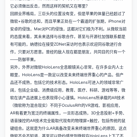
它必须做出反击，然而这样的契机又在哪里？
回顾业界格局，三巨头的位置没有变，但是苹果的体量已经超过了
微软+谷歌的总和，而且苹果正处在一个霸道的扩张期，iPhone对
安卓的侵蚀，Mac对PC的侵蚀，这都对它们极为不利。从微软当前
的态度来看，其未来选择与谷歌合作，甚至与开源社加强联系都是
有可能的，纳德拉在接受ZDNet采访时也表示欢迎同谷歌进行合
作，只要对方愿意。曾经的敌人现在都是朋友，共同目的只有一个
——防御苹果。
另外，外界对微软HoloLens全息眼镜关心非常，在许多业内人士
眼里，HoloLens是一款足以改变未来终端世界重心的产品，但产
品还不成熟，包括它的技术形态。HoloLens可进入的领域非常广
阔，包括企业级、消费级应用，教育、医疗、科研、游戏等等，微
软在该产品进展上也表现得小心谨慎。HoloLens所承载的AR技术
（微软称为混合现实）不同于OculusRift的VR游戏、影视应用，
AR有着更为宽泛的终端属性，一旦形态成熟，3D全息投射+手势、
语音操控的AR技术完全能取代现有的物理屏+触控，包括传统的鼠
键组合。这就是为什么AR具备改变未来终端世界重心的原因，这点
微软不会不知道，甚至可以隐约感觉到微软在HoloLens上下了不