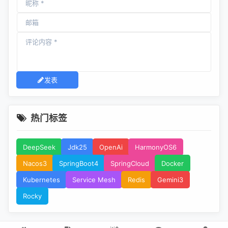
发表
热门标签
DeepSeek
Jdk25
OpenAi
HarmonyOS6
Nacos3
SpringBoot4
SpringCloud
Docker
Kubernetes
Service Mesh
Redis
Gemini3
Rocky