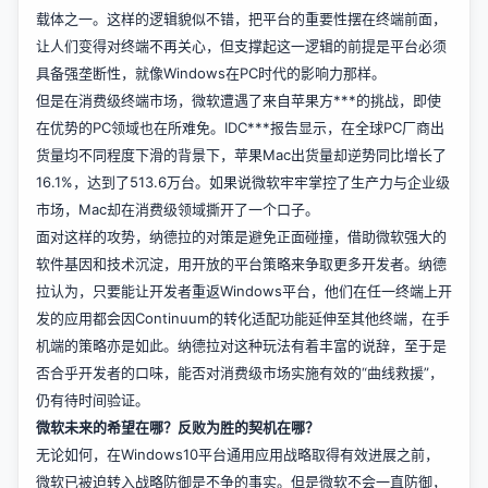
载体之一。这样的逻辑貌似不错，把平台的重要性摆在终端前面，
让人们变得对终端不再关心，但支撑起这一逻辑的前提是平台必须
具备强垄断性，就像Windows在PC时代的影响力那样。
但是在消费级终端市场，微软遭遇了来自苹果方***的挑战，即使
在优势的PC领域也在所难免。IDC***报告显示，在全球PC厂商出
货量均不同程度下滑的背景下，苹果Mac出货量却逆势同比增长了
16.1%，达到了513.6万台。如果说微软牢牢掌控了生产力与企业级
市场，Mac却在消费级领域撕开了一个口子。
面对这样的攻势，纳德拉的对策是避免正面碰撞，借助微软强大的
软件基因和技术沉淀，用开放的平台策略来争取更多开发者。纳德
拉认为，只要能让开发者重返Windows平台，他们在任一终端上开
发的应用都会因Continuum的转化适配功能延伸至其他终端，在手
机端的策略亦是如此。纳德拉对这种玩法有着丰富的说辞，至于是
否合乎开发者的口味，能否对消费级市场实施有效的“曲线救援”，
仍有待时间验证。
微软未来的希望在哪？反败为胜的契机在哪？
无论如何，在Windows10平台通用应用战略取得有效进展之前，
微软已被迫转入战略防御是不争的事实。但是微软不会一直防御，