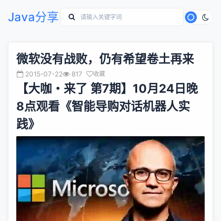
Java分享
微软没有战败，仍有希望卷土再来
2015-07-22
817
收藏
【大咖・来了 第7期】10月24日晚
8点观看《智能导购对话机器人实
践》