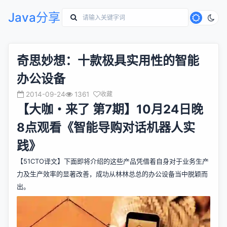
Java分享
奇思妙想：十款极具实用性的智能
办公设备
2014-09-24
1361
收藏
【大咖・来了 第7期】10月24日晚
8点观看《智能导购对话机器人实
践》
【51CTO译文】下面即将介绍的这些产品凭借着自身对于业务生产
力及生产效率的显著改善，成功从林林总总的办公设备当中脱颖而
出。