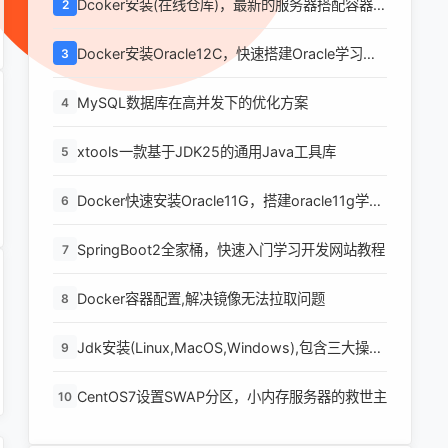
Dcoker安装(在线仓库)，最新的服务器搭配容器使
2
用
Docker安装Oracle12C，快速搭建Oracle学习环
3
境
MySQL数据库在高并发下的优化方案
4
xtools一款基于JDK25的通用Java工具库
5
Docker快速安装Oracle11G，搭建oracle11g学习
6
环境
SpringBoot2全家桶，快速入门学习开发网站教程
7
Docker容器配置,解决镜像无法拉取问题
8
Jdk安装(Linux,MacOS,Windows),包含三大操作
9
系统的最全安装
CentOS7设置SWAP分区，小内存服务器的救世主
10