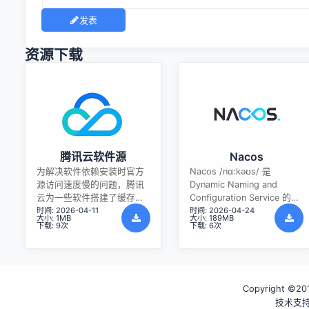
发表
资源下载
腾讯云软件源
Nacos
为解决软件依赖安装时官方
Nacos /nɑ:kəʊs/ 是
源访问速度慢的问题，腾讯
Dynamic Naming and
云为一些软件搭建了缓存服
Configuration Service 的首
时间: 2026-04-11
时间: 2026-04-24
务。您可以通过使用腾讯云
字母简称，一个易于构建 AI
大小: 1MB
大小: 189MB
软件源站来提升依赖包的安
Agent 应用的动态服务发
下载: 9次
下载: 6次
装速度。为了方便用户自由
现、配置管理和AI智能体管
搭建服务架构，目前腾讯云
理平台。Nacos 致力于帮助
软件源站支持公网访问和内
您发现、配置和管理微服务
网访问。
及AI智能体应用。Nacos 提
Copyright ©2016
供了一组简单易用的特性
集，帮助您快速实现动态服
技术支