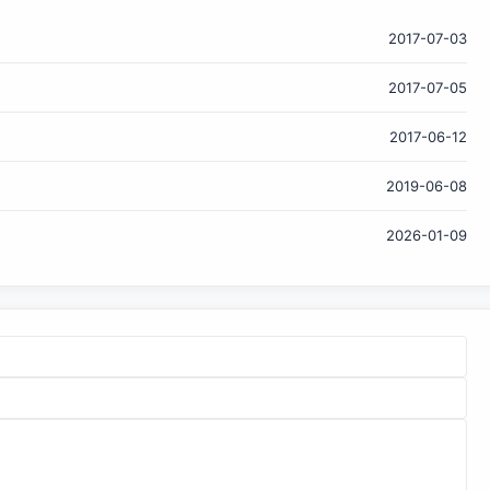
锤子手机的出场箱。罗永浩感叹：“我没生过孩子，但一个父
亲在产房里的心情想来也就是这样了吧……” 老罗还不失时机的
2017-07-03
展现了一下自己的情怀：“没有拖，我们是一家濒临过劳死的
2017-07-05
小公司。我自己累死是求仁得仁，但累死别人就罪孽深重了，
所以全体赶工时我总是很害怕。今天***的好消息，不是八号
2017-06-12
可以发货，而是HR终于通知大家可以过双休日了...但硬件部门
还不行，他们已经很多天住在工厂没回家了...不管怎样，“春
2019-06-08
天”没有跳票，“七月初”也没有。”
2026-01-09