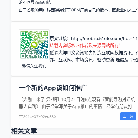
的不同界面而纠结。
由于谷歌的用户界面通常好于OEM厂商自己的版本，因此业内人士
原文链接：
http://mobile.51cto.com/hot-4
转载内容版权归作者及来源网站所有！
低调大师中文资讯倾力打造互联网数据资讯、
界、互联网、市场资讯、驱动更新,是最及时
微信关注我们
一个新的App该如何推广
【大咖・来了 第7期】10月24日晚8点观看《智能导购对话机
器人实践》 由于经常写关于App推广的事情，经常有朋友打电
话过来咨询我关于新的App的推广事宜，有的是旅游的app,有
上一篇
2014-07-02
880
的是女性的app，有的是社交类的，问的问题也是各种各样，
有的说没有预算，怎么推广，有的说有点预算但是不多怎么推
相关文章
广，经常电话给朋友们解答，索性今天我就把我的思路写出