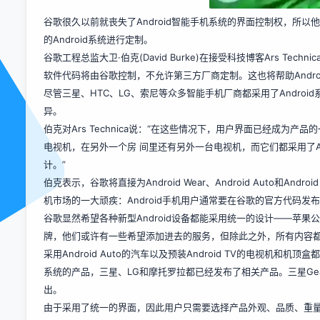
谷歌很久以前就丧失了Android智能手机系统的界面控制权，所
的Android系统进行定制。
谷歌工程总监大卫·伯克(David Burke)在接受科技博客Ars Technica
软件代码将由谷歌控制，不允许第三方厂商定制。这也将帮助Andr
尽管三星、HTC、LG、索尼等众多智能手机厂商都采用了Andro
异。
伯克对Ars Technica说：“在这些情况下，用户界面已经成
电视机，在另外一个房 间里还有另外一台电视机，而它们都采用了An
计。”
伯克表示，谷歌将直接为Android Wear、Android Auto和A
机市场的一大顽疾：Android手机用户通常要在谷歌的官方代码发
谷歌显然希望各种新型Android设备都能采用统一的设计——苹
牌，他们或许有一些希望添加进去的服务，但除此之外，所有内容都
采用Android Auto的汽车以及预装Android TV的电视机和机
系统的产品，三星、LG和摩托罗拉都已经发布了相关产品。三星Gear Li
出。
由于采用了统一的界面，因此用户只需要选择产品外观、品质、重