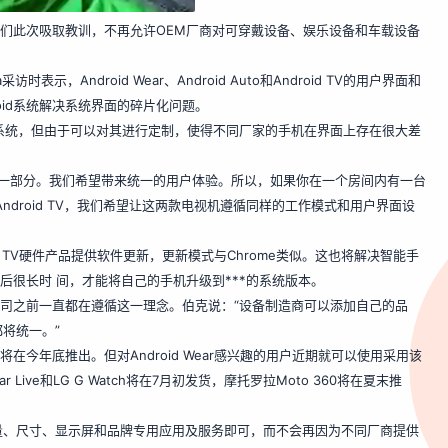
以他们此次吸取教训，不再允许OEM厂商对可穿戴设备、娱乐设备和车载设备
采访时表示，Android Wear、Android Auto和Android TV的用户界面和
oid系统解决系统界面的碎片化问题。
id系统，但由于可以对其进行定制，使得不同厂家的手机在界面上存在很大差
为产品的一部分。我们希望带来统一的用户体验。所以，如果你在一个房间内有一台
droid TV，我们希望让这两款电视机遵循同样的工作模式和用户界面设
ndroid TV硬件产品提供软件更新，更新模式与Chrome类似。这也将解决智能手
布后很长时 间，才能将自己的手机升级到***的系统版本。
果公司之前一直都在遵循这一理念。伯克说：“设备制造商可以添加自己的品
将统一。”
顶盒都将在今年底推出。但对Android Wear感兴趣的用户近期就可以使用采用该
ve和LG G Watch将在7月初发货，摩托罗拉Moto 360将在夏末推
量、尺寸、显示屏和品牌专用应用及服务即可，而不会再因为不同厂商提供