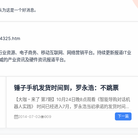
认为这是一个好消息。
44325.htm
行业资源、电子商务、移动互联网、网络营销平台。持续更新报道IT业
权威的产业资讯及硬件资讯报道平台。
锤子手机发货时间到，罗永浩：不跳票
【大咖・来了 第7期】10月24日晚8点观看《智能导购对话机
器人实践》 时间已经进入7月，罗永浩当初承诺的发货时间也
到了。锤子手机到底能不能按时交货？昨日晚上，罗永浩给预
下一篇
2014-07-02
909
定用户打了保票：锤子手机绝不跳票！ 昨日晚上晚上，罗永浩
面对网友的疑问，在微博上表示已经和工厂确认过了，最晚本
月8日即可发货，不会跳票。 随后，老罗又贴出一张照片，是