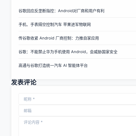
来，以飨初进行业做推广的朋友，如果是行业高人，可以略
过。 先说下初步的推广思路，一个新的App刚出来，无论有没
谷歌回应反垄断指控：Android对厂商和用户有利
有预算都可以按照这样来。 ***步:为你的App建立一条百科。
手机、手表隔空控制汽车 苹果进军物联网
刚出来的app在网络上肯定是一篇空白，网络上还没有任何关
于新的app的信息，建立一个关于App的百科，有用户搜索的
传谷歌收紧 Android 厂商控制：力推自家应用
话，用户可以从百科上更详细的了解你，同时，如果后期做品
牌营销的话，也能为你引来更多的潜在用户，当然，百科不一
谷歌：不能禁止华为手机使用 Android，会威胁国家安全
定只仅仅是百度百科，你可以举一反三在各种百科上建立你的
词条，建立的越多越方便用户快速的搜索到。建立百科看似是
高通与谷歌打造统一汽车 AI 智能体平台
一个很简单的事情，其实不然。有的百科看起来简单明了，有
的百科看起来一头雾水，这里面也是有技术含量的，所以建立
百科时一定要条理清晰，语言通俗易通，同时配上清晰...
发表评论