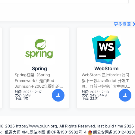
更多资源
Spring
WebStorm
Spring框架（Spring
WebStorm 是jetbrains公司
Framework）是由Rod
旗下一款JavaScript 开发工
Johnson于2002年提出的开
具。目前已经被广大中国JS
时间: 2025-12-17
时间: 2025-12-13
源Java企业级应用框架，旨
开发者誉为“Web前端开发神
大小: 5MB
大小: 249.54MB
在通过使用JavaBean替代传
器”、“最强大的HTML5编辑
下载: 1次
下载: 22次
统EJB实现方式降低企业级
器”、“最智能的JavaScript
编程开发的复杂性。该框架
IDE”等。与IntelliJ IDEA同
基于简单性、可测试性和松
源，继承了IntelliJ IDEA强大
耦合性设计理念，提供核心
的JS部分的功能。
-2026 https://www.xujun.org, All Rights Reserved. last build time 202
容器、应用上下文、数据访
持：低调大师
问集成等模块，支持整合
XML网站地图
闽ICP备15015982号-4
闽公安网备350124020