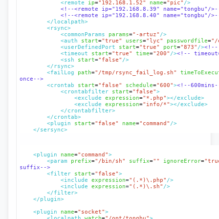
<remote
ip
=
"192.168.1.52"
name
=
"pic"
/>
<!--<remote ip="192.168.8.39" name="tongbu"/>-
<!--<remote ip="192.168.8.40" name="tongbu"/>-
</localpath>
<rsync>
<commonParams
params
=
"-artuz"
/>
<auth
start
=
"true"
users
=
"lyc"
passwordfile
=
"/
<userDefinedPort
start
=
"true"
port
=
"873"
/>
<!--
<timeout
start
=
"true"
time
=
"200"
/>
<!-- timeout
<ssh
start
=
"false"
/>
</rsync>
<failLog
path
=
"/tmp/rsync_fail_log.sh"
timeToExecu
once-->
<crontab
start
=
"false"
schedule
=
"600"
>
<!--600mins-
<crontabfilter
start
=
"false"
>
<exclude
expression
=
"*.php"
></exclude>
<exclude
expression
=
"info/*"
></exclude>
</crontabfilter>
</crontab>
<plugin
start
=
"false"
name
=
"command"
/>
</sersync>
<plugin
name
=
"command"
>
<param
prefix
=
"/bin/sh"
suffix
=
""
ignoreError
=
"tru
suffix-->
<filter
start
=
"false"
>
<include
expression
=
"(.*)\.php"
/>
<include
expression
=
"(.*)\.sh"
/>
</filter>
</plugin>
<plugin
name
=
"socket"
>
<localpath
watch
=
"/opt/tongbu"
>