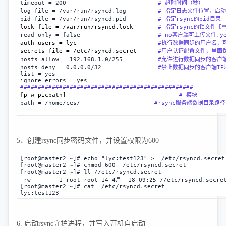
timeout = 200                          
# 超时时间（秒）
log file = /var/run/rsyncd.log         
# 指定日志文件位置，启动
pid file = /var/run/rsyncd.pid         
# 指定rsync的pid目录
lock file = /var/run/rsyncd.lock       
# 指定rsync的锁文件【重
read only = false                      
# no客户端可上传文件,y
auth users = lyc
#执行数据同步的用户名，
secrets file = /etc/rsyncd.secret
#用户认证配置文件，里面
hosts allow = 192.168.1.0/255
#允许进行数据同步的客户
hosts deny = 0.0.0.0/32
#禁止数据同步的客户端I
list = yes
ignore errors = yes
#################################################
[
p_w_picpath
] 
                               # 模块
path = /home/ces/                     
#rsync服务端数据目录路径
5、创建rsync同步密码文件，并设置权限为600
[root@master2 ~]# echo "lyc:test123" > /etc/rsyncd.secret
[root@master2 ~]# chmod 600 /etc/rsyncd.secret
[root@master2 ~]# ll /
/etc/rsyncd.secret
-rw------- 1 root root 14 4月 18 09:25 /
/etc/rsyncd.secre
[root@master2 ~]# cat /etc/rsyncd.secret
lyc:test123
6. 启动rsync守护进程，并写入开机自启动