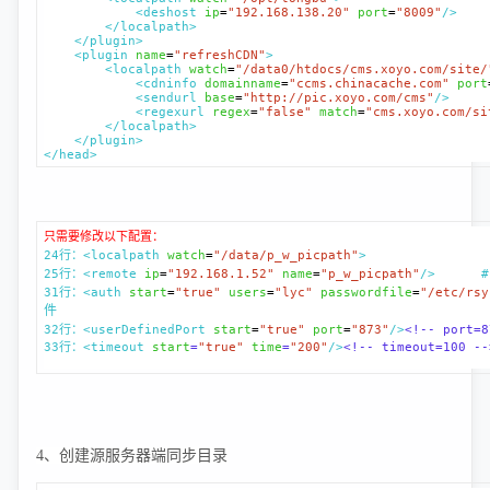
<deshost
ip
=
"192.168.138.20"
port
=
"8009"
/>
</localpath>
</plugin>
<plugin
name
=
"refreshCDN"
>
<localpath
watch
=
"/data0/htdocs/cms.xoyo.com/site/
<cdninfo
domainname
=
"ccms.chinacache.com"
port
<sendurl
base
=
"http://pic.xoyo.com/cms"
/>
<regexurl
regex
=
"false"
match
=
"cms.xoyo.com/si
</localpath>
</plugin>
</head>
只需要修改以下配置：
24行：<localpath
watch
=
"/data/p_w_picpath"
> #
25行：<remote
ip
=
"192.168.1.52"
name
=
"p_w_picpath"
/> #
31行：<auth
start
=
"true"
users
=
"lyc"
passwordfile
=
"/etc/rsy
件
32行：<userDefinedPort
start
=
"true"
port
=
"873"
/>
<!-- p
33行：<timeout
start
=
"true"
time
=
"200"
/>
<!-- timeo
4、创建源服务器端同步目录