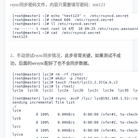
rsync同步密码文件，内容只需要填写密码：test123
[root@master1 ~]# echo "test123" > /etc/rsyncd.secret
[root@master1 ~]# chmod 600 /etc/rsyncd.secret
[root@master1 ~]# ll
/etc/rsyncd.secret
-rw------- 1 root root 14 4月 18 09:25 /etc/rsync.passwor
[root@master1 ~]# cat /etc/rsyncd.secret
test123
2、
手动测试rsync同步情况，
此步非常关键，如果测试不成
功，后面的sersync配好了也不会同步数据。
[root@master1 lyc]# rm -rf /test/
[root@master1 lyc]# mkdir -p /test/
[root@master1 lyc]# touch /test/lyc{1,2,3}{a,b,c}
[root@master1 lyc]# ls /test/
lyc1a  lyc1b  lyc1c  lyc2a  lyc2b  lyc2c  lyc3a  lyc3b  ly
[root@master1 lyc]# rsync -avzP /lyc/ lyc@192.168.1.52::rs
sending incremental file list
./
lyca
           0 100%    0.00kB/s    0:00:00 (xfer#1, to-check
lycb
           0 100%    0.00kB/s    0:00:00 (xfer#2, to-check
lycc
           0 100%    0.00kB/s    0:00:00 (xfer#3, to-check
lycca