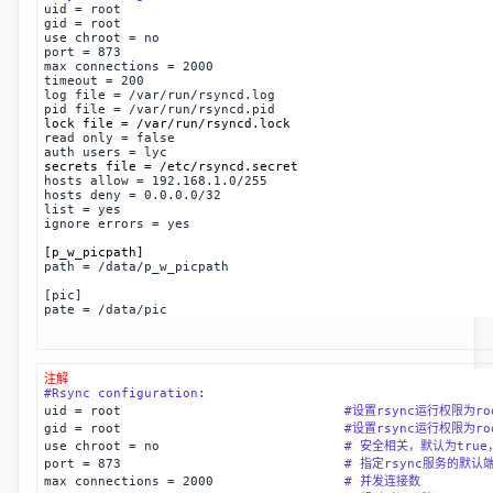
uid = root
gid = root
use chroot = no
port = 873
max connections = 2000
timeout = 200
log file = /var/run/rsyncd.log
pid file = /var/run/rsyncd.pid
lock file = /var/run/rsyncd.lock
read only = false
auth users = lyc
secrets file = /etc/rsyncd.secret
hosts allow = 192.168.1.0/255
hosts deny = 0.0.0.0/32
list = yes
ignore errors = yes
[p_w_picpath]
path = /data/p_w_picpath
[pic]
pate = /data/pic
注解
#Rsync configuration:
uid = root                             
#设置rsync运行权限为ro
gid = root                             
#设置rsync运行权限为ro
use chroot = no                        
# 安全相关，默认为tru
port = 873                             
# 指定rsync服务的默认
max connections = 2000                 
# 并发连接数