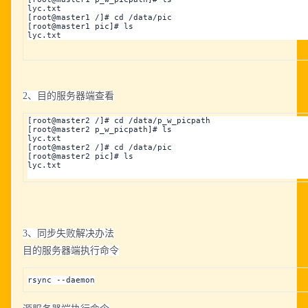
lyc.txt
[root@master1 /]# cd /data/pic
[root@master1 pic]# ls
lyc.txt
2、目的服务器端查看
[root@master2 /]# cd 
/data/p_w_picpath
[root@master2 
p_w_picpath
]# ls
lyc.txt
[root@master2 /]# cd /data/pic
[root@master2 pic]# ls
lyc.txt
3、同步失败解决办法
目的服务器端执行命令
rsync --daemon