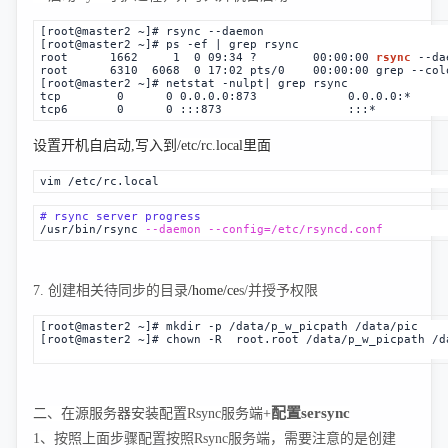
[root@master2 ~]# rsync --daemon
[root@master2 ~]# ps -ef | grep rsync
root      1662     1  0 09:34 ?        00:00:00 
rsync
 --da
root      6310  6068  0 17:02 pts/0    00:00:00 grep --col
[root@master2 ~]# netstat -nulpt| grep rsync
tcp        0      0 0.0.0.0:873             0.0.0.0:*     
tcp6       0      0 :::873                  :::*          
设置开机自启动,写入到/etc/rc.local里面
vim /etc/rc.local
# rsync server progress
/usr/bin/rsync 
--daemon
--config=/etc/rsyncd.conf
7. 创建相关待同步的目录
/home/ce
s/并授予权限
[root@master2 ~]# mkdir -p /data/p_w_picpath 
/data/pic
[
root@master2 ~]# chown -R  root.root 
/data/p_w_picpath 
/d
配置sersync
二、在源服务器安装配置Rsync服务端+
1、按照上面步骤配置按照Rsync服务端，需要注意的是创建