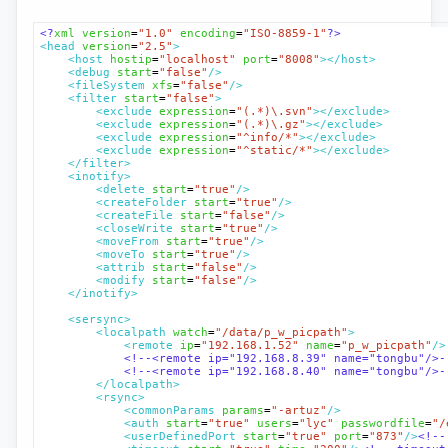
<?
xml version
=
"1.0"
 encoding
=
"ISO-8859-1"
?>
<head 
version
=
"2.5"
>
<host 
hostip
=
"localhost"
port
=
"8008"
></host>
<debug 
start
=
"false"
/>
<fileSystem 
xfs
=
"false"
/>
<filter 
start
=
"false"
>
<exclude 
expression
=
"(.*)\.svn"
></exclude>
<exclude 
expression
=
"(.*)\.gz"
></exclude>
<exclude 
expression
=
"^info/*"
></exclude>
<exclude 
expression
=
"^static/*"
></exclude>
</filter>
<inotify>
<delete 
start
=
"true"
/>
<createFolder 
start
=
"true"
/>
<createFile 
start
=
"false"
/>
<closeWrite 
start
=
"true"
/>
<moveFrom 
start
=
"true"
/>
<moveTo 
start
=
"true"
/>
<attrib 
start
=
"false"
/>
<modify 
start
=
"false"
/>
</inotify>
<sersync>
<localpath 
watch
=
"/data/p_w_picpath"
>
<remote 
ip
=
"192.168.1.52"
name
=
"p_w_picpath"
/>
<!--<remote ip="192.168.8.39" name="tongbu"/>-
<!--<remote ip="192.168.8.40" name="tongbu"/>-
</localpath>
<rsync>
<commonParams 
params
=
"-artuz"
/>
<auth 
start
=
"true"
users
=
"lyc"
passwordfile
=
"/
<userDefinedPort 
start
=
"true"
port
=
"873"
/>
<!--