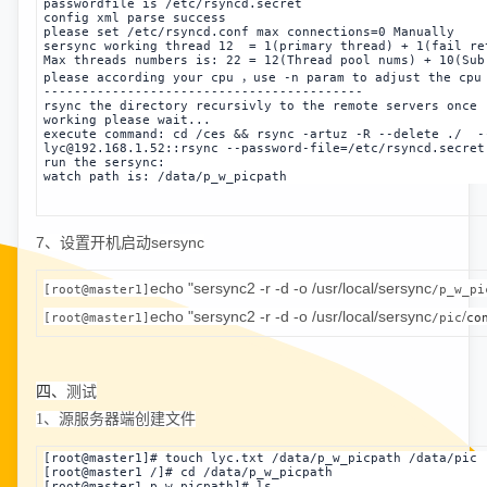
passwordfile is 
/etc/rsyncd.secret
config xml parse success
please set /etc/rsyncd.conf max connections=0 Manually
sersync working thread 12  = 1(primary thread) + 1(fail re
Max threads numbers is: 22 = 12(Thread pool nums) + 10(Sub
please according your cpu ，use -n param to adjust the cpu
------------------------------------------
rsync the directory recursivly to the remote servers once
working please wait...
execute command: cd /ces && rsync -artuz -R --delete ./  -
lyc@192.168.1.52::rsync --password-file=/etc/rsyncd.secret
run the sersync: 
watch path is: /data/p_w_picpath
7、设置开机启动sersync
echo "sersync2 -r -d -o /usr/local/sersync
[root@master1]
/p_w_pi
echo "sersync2 -r -d -o /usr/local/sersync
/
[root@master1]
/pic
co
四、
测试
1、源服务器端创建文件
[root@master1]# touch lyc.txt /data/p_w_picpath /data/pic
[root@master1 /]# cd /data/p_w_picpath
[root@master1 p_w_picpath]# ls