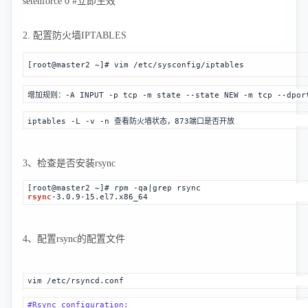
setenforce 0 #立即生效
2. 配置防火墙IPTABLES
[root@master2 ~]# vim /etc/sysconfig/iptables
增加规则：-A INPUT -p tcp -m state --state NEW -m tcp --dport
iptables -L -v -n 查看防火墙状态，873端口是否开放
3、检查是否安装rsync
[root@master2 ~]# rpm -qa|grep rsync
rsync
-3.0.9-15.el7.x86_64
4、配置rsync的配置文件
vim /etc/rsyncd.conf
#Rsync configuration: