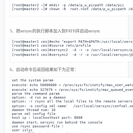
[root@master2 ~]# mkdir -p /data/p_w_picpath /data/pic
[root@master2 ~]# chown -R root.root /data/p_w_picpath /d
5、
把sersync的执行脚本加入到PATH并启动sersync
[root@master1 ces]#echo "export PATH=$PATH:
/usr/local/sers
[root@master1 ces]#
source /etc/profile
[root@master1 ces]#
sersync2  -d -r -o /usr/local/sersync/p
p
[root@master1 ces]#
sersync2  -d -r -o /usr/local/sersync/
6、启动命令后返回结果如下为正常：
set the system param
execute：echo 50000000 > /proc/sys/fs/inotify/max_user_wat
execute：echo 327679 > /proc/sys/fs/inotify/max_queued_eve
parse the command param
option: -d 
run as a daemon
option: -r 
rsync all the local files to the remote servers
option: -o 
config xml name：  /usr/local/sersync/confxml.x
daemon thread num: 10
parse xml config file
host ip : localhost
host port: 8008
daemon start，sersync run behind the console 
use rsync password-file :
user is
lyc