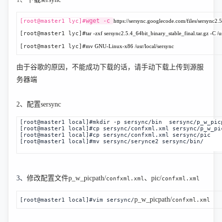
wget -c 
[root@master1 lyc]#
https://sersync.googlecode.com/files/sersync2.5
[root@master1 lyc]#
tar -zxf sersync2.5.4_64bit_binary_stable_final.tar.gz -C /us
[root@master1 lyc]#
mv GNU-Linux-x86 /usr/local/sersync
由于谷歌的原因，不能成功下载的话，请手动下载上传到源服
务器端
2、
配置sersync
[root@master1 local]#mkdir -p sersync/bin sersync/p_w_p
[root@master1 local]#cp sersync/confxml.xml
sersync/p_w_pi
[root@master1 local]#cp sersync/confxml.xml
sersync/pic
[root@master1 local]#mv sersync/serynce2 sersync/bin/
3、
修改配置文件p_w_picpath/
、pic/
confxml.xml
confxml.xml
p_w_picpath/
[root@master1 local]#vim 
sersync/
confxml.xml