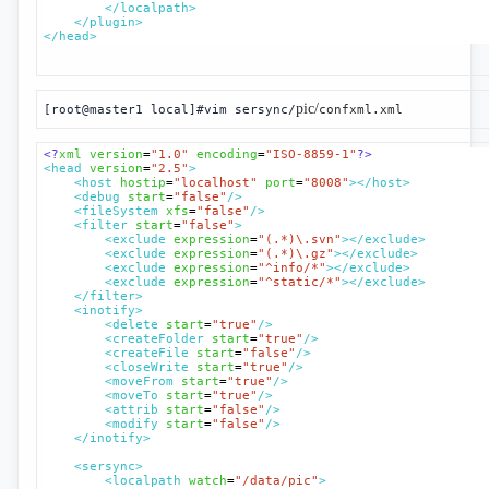
</localpath>
</plugin>
</head>
pic/
[root@master1 local]#vim 
sersync/
confxml.xml
<?
xml version
=
"1.0"
encoding
=
"ISO-8859-1"
?>
<head
version
=
"2.5"
>
<host
hostip
=
"localhost"
port
=
"8008"
></host>
<debug
start
=
"false"
/>
<fileSystem
xfs
=
"false"
/>
<filter
start
=
"false"
>
<exclude
expression
=
"(.*)\.svn"
></exclude>
<exclude
expression
=
"(.*)\.gz"
></exclude>
<exclude
expression
=
"^info/*"
></exclude>
<exclude
expression
=
"^static/*"
></exclude>
</filter>
<inotify>
<delete
start
=
"true"
/>
<createFolder
start
=
"true"
/>
<createFile
start
=
"false"
/>
<closeWrite
start
=
"true"
/>
<moveFrom
start
=
"true"
/>
<moveTo
start
=
"true"
/>
<attrib
start
=
"false"
/>
<modify
start
=
"false"
/>
</inotify>
<sersync>
<localpath
watch
=
"/data/pic"
>