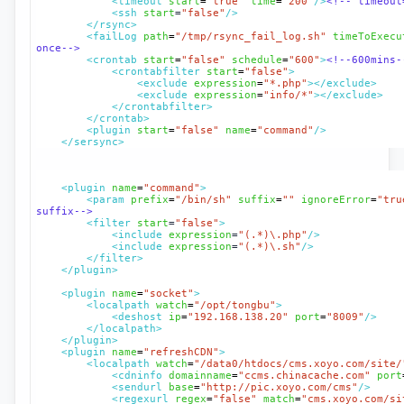
<timeout 
start
=
"true"
time
=
"200"
/>
<!-- timeout
<ssh 
start
=
"false"
/>
</rsync>
<failLog 
path
=
"/tmp/rsync_fail_log.sh"
timeToExecu
once-->
<crontab 
start
=
"false"
schedule
=
"600"
>
<!--600mins-
<crontabfilter 
start
=
"false"
>
<exclude 
expression
=
"*.php"
></exclude>
<exclude 
expression
=
"info/*"
></exclude>
</crontabfilter>
</crontab>
<plugin 
start
=
"false"
name
=
"command"
/>
</sersync>
<plugin 
name
=
"command"
>
<param 
prefix
=
"/bin/sh"
suffix
=
""
ignoreError
=
"tru
suffix-->
<filter 
start
=
"false"
>
<include 
expression
=
"(.*)\.php"
/>
<include 
expression
=
"(.*)\.sh"
/>
</filter>
</plugin>
<plugin 
name
=
"socket"
>
<localpath 
watch
=
"/opt/tongbu"
>
<deshost 
ip
=
"192.168.138.20"
port
=
"8009"
/>
</localpath>
</plugin>
<plugin 
name
=
"refreshCDN"
>
<localpath 
watch
=
"/data0/htdocs/cms.xoyo.com/site/
<cdninfo 
domainname
=
"ccms.chinacache.com"
port
<sendurl 
base
=
"http://pic.xoyo.com/cms"
/>
<regexurl 
regex
=
"false"
match
=
"cms.xoyo.com/si