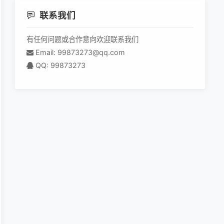
联系我们
有任何问题或合作意向欢迎联系我们
Email: 99873273@qq.com
isNotBlank(paraVal))
QQ: 99873273
uPrice1  marketPrice1  stockInventory1  skuUpperLimit1  sku1  lo
ckInventory"+i);            //
rameter("showStatus"+i);                String sort = request.ge
tringUtils.equals(skuType, ""))