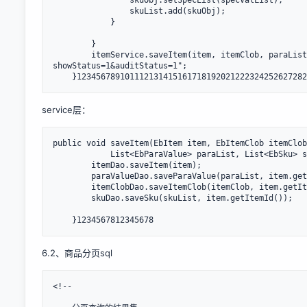
                skuObj.setSpecList(specValList);

                skuList.add(skuObj);

            }

        }

        itemService.saveItem(item, itemClob, paraList
showStatus=1&auditStatus=1";

    }123456789101112131415161718192021222324252627282
service层：
public void saveItem(EbItem item, EbItemClob itemClob
            List<EbParaValue> paraList, List<EbSku> s
        itemDao.saveItem(item);

        paraValueDao.saveParaValue(paraList, item.get
        itemClobDao.saveItemClob(itemClob, item.getIt
        skuDao.saveSku(skuList, item.getItemId());

    }1234567812345678
6.2、商品分页sql
<!-- 
