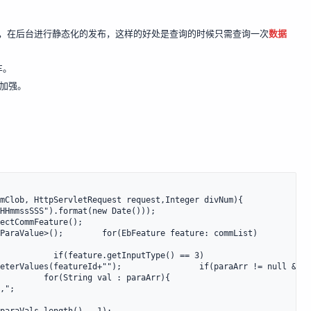
处理，在后台进行静态化的发布，这样的好处是查询的时候只需查询一次
数据
车。
了加强。
mClob, HttpServletRequest request,Integer divNum){

HHmmssSSS").format(new Date()));

ectCommFeature();

ParaValue>();        for(EbFeature feature: commList)
            if(feature.getInputType() == 3)
eterValues(featureId+"");                if(paraArr != null && p
         for(String val : paraArr){

,";
