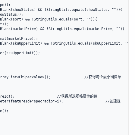
pe));

Blank(showStatus) && !StringUtils.equals(showStatus, "")){

owStatus));

Blank(sort) && !StringUtils.equals(sort, "")){

t));

Blank(marketPrice) && !StringUtils.equals(marketPrice, ""))
mal(marketPrice));

Blank(skuUpperLimit) && !StringUtils.equals(skuUpperLimit, ""))
er(skuUpperLimit));

ew ArrayList<EbSpecValue>();                //获得每个最小销售单
eatureId();                    //获得所选规格属性的值

ameter(featureId+"specradio"+i);                    //创建规
e();
