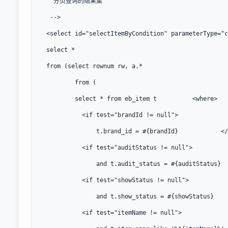
    分页查询的结果集

   -->

  <select id="selectItemByCondition" parameterType="c
  select *

  from (select rownum rw, a.*

          from (

          select * from eb_item t          <where>

            <if test="brandId != null">

                t.brand_id = #{brandId}            </
            <if test="auditStatus != null">

                and t.audit_status = #{auditStatus}  
            <if test="showStatus != null">

                and t.show_status = #{showStatus}    
            <if test="itemName != null">
