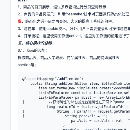
1、商品的首页展示：通过多表查询进行分页查询显示
2、商品的单品页展示：利用freemaker技术对页面进行静态化
库
，静态化之后不需要再查询，大大的提高了系统的效率。
3、购物车：使用cookie技术，好处:用户不需要登录即可操作购物
4、订单流程：这里使用工作流activiti，这里对工作流的使用进行
五、核心模块的总结：
6.1、商品的添加：
操作商品表、商品大字段表、商品属性表、商品的特殊属性表
aaction层：
@RequestMapping("/addItem.do")

    public String addItem(EbItem item, EbItemClob ite
        item.setItemNo(new SimpleDateFormat("yyyyMMdd
        List<EbFeature> commList = featureService.sel
        List<EbParaValue> paraList = new ArrayList<Eb
{            //获得属性的id也就是普通属性在页面上的name

            Long featureId = feature.getFeatureId();
{                String [] paraArr = request.getParam
{                    String paraVals = "";           
                        paraVals = paraVals + val + "
                    }
