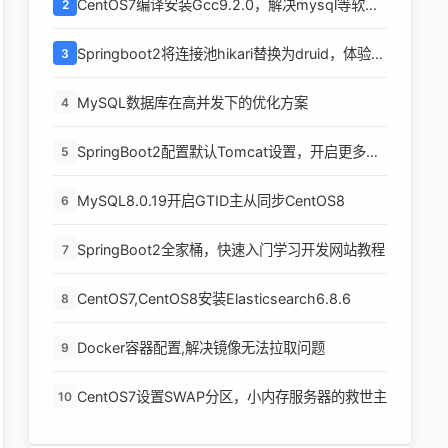
CentOS7编译安装Gcc9.2.0，解决mysql等软件
2
编译问题
Springboot2将连接池hikari替换为druid，体验最
3
强大的数据库连接池
MySQL数据库在高并发下的优化方案
4
SpringBoot2配置默认Tomcat设置，开启更多高
5
级功能
MySQL8.0.19开启GTID主从同步CentOS8
6
SpringBoot2全家桶，快速入门学习开发网站教程
7
CentOS7,CentOS8安装Elasticsearch6.8.6
8
Docker容器配置,解决镜像无法拉取问题
9
araArr.length > 0)
CentOS7设置SWAP分区，小内存服务器的救世主
10