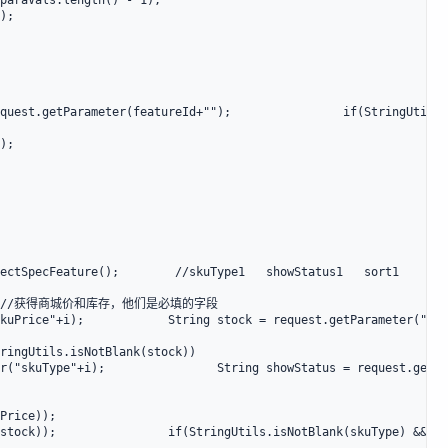
paraVals.length() - 1);

);

quest.getParameter(featureId+"");                if(StringUtils.
);

ectSpecFeature();        //skuType1   showStatus1   sort1     sk
        //获得商城价和库存，他们是必填的字段

kuPrice"+i);            String stock = request.getParameter("sto
ringUtils.isNotBlank(stock))
r("skuType"+i);                String showStatus = request.getPa
Price));

stock));                if(StringUtils.isNotBlank(skuType) && !S