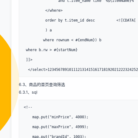
                and t.item_name like '%${itemName}%' 
          </where>

          order by t.item_id desc          <![CDATA[

          ) a

         where rownum < #{endNum}) b

 where b.rw > #{startNum}

 ]]>

  </select>123456789101112131415161718192021222324252
6.3、商品的首页查询筛选
6.3.1、sql
<!-- 

    map.put("minPrice", 4000);

    map.put("maxPrice", 4999);

    map.put("brandId", 1003);
