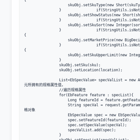
{

                    skuObj.setSkuType(new Short(skuTy
                }                if(StringUtils.isNot
                    skuObj.setShowStatus(new Short(sh
                }                if(StringUtils.isNot
                    skuObj.setSkuSort(new Integer(sor
                }                if(StringUtils.isNot
{

                    skuObj.setMarketPrice(new BigDeci
                }                if(StringUtils.isNot
{

                    skuObj.setSkuUpperLimit(new Integ
                }

                skuObj.setSku(sku);

                skuObj.setLocation(location);

                List<EbSpecValue> specValList = n
元所拥有的规格属性值，

                //遍历规格属性

                for(EbFeature feature : specList){

                    Long featureId = feature.getF
                    String specVal = request.getPar
格对象

                    EbSpecValue spec = new EbSpecValu
                    spec.setFeatureId(featureId);

                    spec.setSpecValue(specVal);

                    specValList.add(spec);

                }
