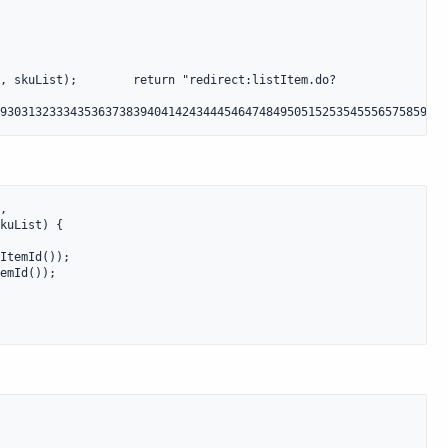
, skuList);        return "redirect:listItem.do?
9303132333435363738394041424344454647484950515253545556575859606
,

kuList) {

ItemId());

emId());
