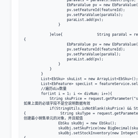
                    paraVals = paraVals.substring(0, 
                    EbParaValue pv = new EbParaValue(
                    pv.setFeatureId(featureId);

                    pv.setParaValue(paraVals);

                    paraList.add(pv);

                }

            }else{                String paraVal = re
{

                    EbParaValue pv = new EbParaValue(
                    pv.setFeatureId(featureId);

                    pv.setParaValue(paraVal);

                    paraList.add(pv);

                }

            }

        }

        List<EbSku> skuList = new ArrayList<EbSku>();

        List<EbFeature> specList = featureService.sel
        //遍历div数量

        for(int i = 1; i <= divNum; i++){    
            String skuPrice = request.getParameter("s
如果上面的必填字段不是空说明数据有效

            if(StringUtils.isNotBlank(skuPrice) && St
{                String skuType = request.getParamete
创建最小销售单元的对象，并且赋值

                EbSku skuObj = new EbSku();

                skuObj.setSkuPrice(new BigDecimal(sku
                skuObj.setStockInventory(new Integer(