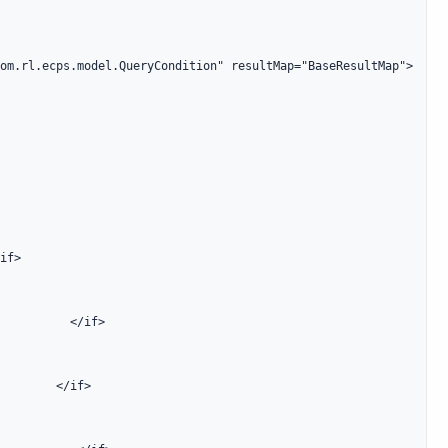
om.rl.ecps.model.QueryCondition" resultMap="BaseResultMap">

if>

          </if>

        </if>
