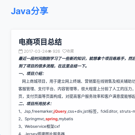
Java分享
电商项目总结
2017-03-24
926
收藏
最近一段时间刚刚学习了一些新的知识，就想拿个项目练练手，然
到了项目的很多流程，在这里总结一下。
一、项目介绍：
网上商城项目，用于建立网上终端、营销案在线销售及相关辅助功
客服管理、支付平台、内容管理等，很大程度上分担了人工的压力
页，支付页面等页面构成，对提高客户服务效率和客户满意度能够
二、项目所用技术：
1、Jsp,freemarker,
jQuery
,css+div,jstl标签，fckEditor, struts
2、Springmvc,
spring
,mybatis
3、Webservice框架cxf
4、Jersey搭建图片服务器