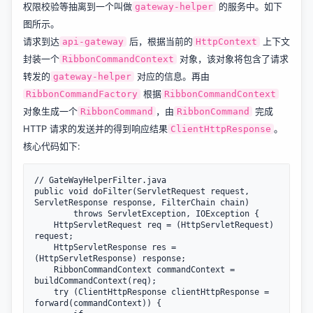
权限校验等抽离到一个叫做
的服务中。如下
gateway-helper
图所示。
请求到达
后，根据当前的
上下文
api-gateway
HttpContext
封装一个
对象，该对象将包含了请求
RibbonCommandContext
转发的
对应的信息。再由
gateway-helper
根据
RibbonCommandFactory
RibbonCommandContext
对象生成一个
，由
完成
RibbonCommand
RibbonCommand
HTTP 请求的发送并的得到响应结果
。
ClientHttpResponse
核心代码如下:
// GateWayHelperFilter.java

public void doFilter(ServletRequest request, 
ServletResponse response, FilterChain chain)

        throws ServletException, IOException {

    HttpServletRequest req = (HttpServletRequest) 
request;

    HttpServletResponse res = 
(HttpServletResponse) response;

    RibbonCommandContext commandContext = 
buildCommandContext(req);

    try (ClientHttpResponse clientHttpResponse = 
forward(commandContext)) {
