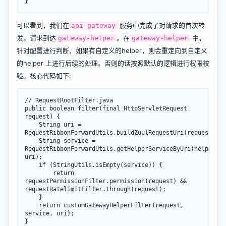
可以看到，我们在
服务中完成了对请求的首次转
api-gateway
发。请求到达
。在
中，
gateway-helper
gateway-helper
针对配置进行判断，如果有自定义的helper，则会重定向到自定义
的helper 上进行后续的处理。否则的话按照默认的逻辑进行权限校
验。核心代码如下:
// RequestRootFilter.java

public boolean filter(final HttpServletRequest 
request) {

    String uri = 
RequestRibbonForwardUtils.buildZuulRequestUri(request);

    String service = 
RequestRibbonForwardUtils.getHelperServiceByUri(helperZuu
uri);

    if (StringUtils.isEmpty(service)) {

        return 
requestPermissionFilter.permission(request) && 
requestRatelimitFilter.through(request);

    }

    return customGatewayHelperFilter(request, 
service, uri);

}
