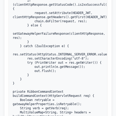
        if 
(clientHttpResponse.getStatusCode().is2xxSuccessful()) 
{

            request.setAttribute(HEADER_JWT, 
clientHttpResponse.getHeaders().getFirst(HEADER_JWT));

            chain.doFilter(request, res);

        } else {

setGatewayHelperFailureResponse(clientHttpResponse, 
res);

        }

    } catch (ZuulException e) {

res.setStatus(HttpStatus.INTERNAL_SERVER_ERROR.value());

        res.setCharacterEncoding("utf-8");

        try (PrintWriter out = res.getWriter()) {

            out.println(e.getMessage());

            out.flush();

        }

    }

}

private RibbonCommandContext 
buildCommandContext(HttpServletRequest req) {

    Boolean retryable = 
gatewayHelperProperties.isRetryable();

    String verb = getVerb(req);

    MultiValueMap<String, String> headers = 