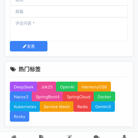
发表
热门标签
DeepSeek
Jdk25
OpenAi
HarmonyOS6
Nacos3
SpringBoot4
SpringCloud
Docker
Kubernetes
Service Mesh
Redis
Gemini3
Rocky