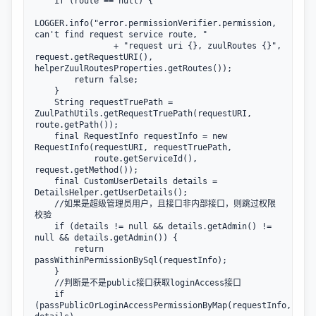
    if (route == null) {

LOGGER.info("error.permissionVerifier.permission, 
can't find request service route, "

                + "request uri {}, zuulRoutes {}", 
request.getRequestURI(), 
helperZuulRoutesProperties.getRoutes());

        return false;

    }

    String requestTruePath = 
ZuulPathUtils.getRequestTruePath(requestURI, 
route.getPath());

    final RequestInfo requestInfo = new 
RequestInfo(requestURI, requestTruePath,

            route.getServiceId(), 
request.getMethod());

    final CustomUserDetails details = 
DetailsHelper.getUserDetails();

    //如果是超级管理员用户，且接口非内部接口，则跳过权限
校验

    if (details != null && details.getAdmin() != 
null && details.getAdmin()) {

        return 
passWithinPermissionBySql(requestInfo);

    }

    //判断是不是public接口获取loginAccess接口

    if 
(passPublicOrLoginAccessPermissionByMap(requestInfo, 