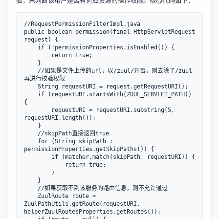
验，来判断该用户是否有对应资源的操作权限。核心代码如下：
//RequestPermissionFilterImpl.java

public boolean permission(final HttpServletRequest 
request) {

    if (!permissionProperties.isEnabled()) {

        return true;

    }

    //如果是文件上传的url，以/zuul/开否，则去除了/zuul
再进行校验权限

    String requestURI = request.getRequestURI();

    if (requestURI.startsWith(ZUUL_SERVLET_PATH)) 
{

        requestURI = requestURI.substring(5, 
requestURI.length());

    }

    //skipPath直接返回true

    for (String skipPath : 
permissionProperties.getSkipPaths()) {

        if (matcher.match(skipPath, requestURI)) {

            return true;

        }

    }

    //如果获取不到该服务的路由信息，则不允许通过

    ZuulRoute route = 
ZuulPathUtils.getRoute(requestURI, 
helperZuulRoutesProperties.getRoutes());
