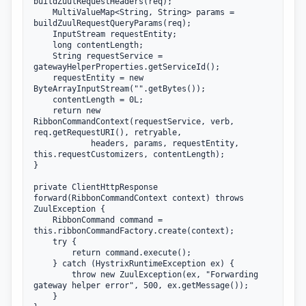
buildZuulRequestHeaders(req);

    MultiValueMap<String, String> params = 
buildZuulRequestQueryParams(req);

    InputStream requestEntity;

    long contentLength;

    String requestService = 
gatewayHelperProperties.getServiceId();

    requestEntity = new 
ByteArrayInputStream("".getBytes());

    contentLength = 0L;

    return new 
RibbonCommandContext(requestService, verb, 
req.getRequestURI(), retryable,

            headers, params, requestEntity, 
this.requestCustomizers, contentLength);

}

private ClientHttpResponse 
forward(RibbonCommandContext context) throws 
ZuulException {

    RibbonCommand command = 
this.ribbonCommandFactory.create(context);

    try {

        return command.execute();

    } catch (HystrixRuntimeException ex) {

        throw new ZuulException(ex, "Forwarding 
gateway helper error", 500, ex.getMessage());

    }
