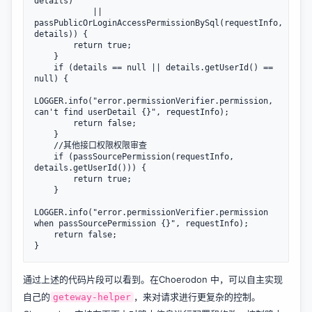
details)

            || 
passPublicOrLoginAccessPermissionBySql(requestInfo, 
details)) {

        return true;

    }

    if (details == null || details.getUserId() == 
null) {

LOGGER.info("error.permissionVerifier.permission, 
can't find userDetail {}", requestInfo);

        return false;

    }

    //其他接口权限权限审查

    if (passSourcePermission(requestInfo, 
details.getUserId())) {

        return true;

    }

LOGGER.info("error.permissionVerifier.permission 
when passSourcePermission {}", requestInfo);

    return false;

通过上述的代码片段可以看到。在Choerodon 中，可以自主实现
自己的
，来对请求进行更复杂的控制。
geteway-helper