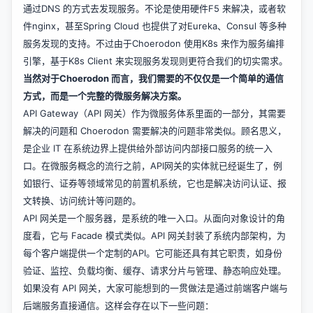
通过DNS 的方式去发现服务。不论是使用硬件F5 来解决，或者软
件nginx，甚至Spring Cloud 也提供了对Eureka、Consul 等多种
服务发现的支持。不过由于Choerodon 使用K8s 来作为服务编排
引擎，基于K8s Client 来实现服务发现则更符合我们的切实需求。
当然对于Choerodon 而言，我们需要的不仅仅是一个简单的通信
方式，而是一个完整的微服务解决方案。
API Gateway（API 网关）作为微服务体系里面的一部分，其需要
解决的问题和 Choerodon 需要解决的问题非常类似。顾名思义，
是企业 IT 在系统边界上提供给外部访问内部接口服务的统一入
口。在微服务概念的流行之前，API网关的实体就已经诞生了，例
如银行、证券等领域常见的前置机系统，它也是解决访问认证、报
文转换、访问统计等问题的。
API 网关是一个服务器，是系统的唯一入口。从面向对象设计的角
度看，它与 Facade 模式类似。API 网关封装了系统内部架构，为
每个客户端提供一个定制的API。它可能还具有其它职责，如身份
验证、监控、负载均衡、缓存、请求分片与管理、静态响应处理。
如果没有 API 网关，大家可能想到的一贯做法是通过前端客户端与
后端服务直接通信。这样会存在以下一些问题：