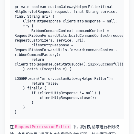
private boolean customGatewayHelperFilter(final 
HttpServletRequest request, final String service, 
final String uri) {

    ClientHttpResponse clientHttpResponse = null;

    try {

        RibbonCommandContext commandContext = 
RequestRibbonForwardUtils.buildCommandContext(request, 
requestCustomizers, service, uri);

        clientHttpResponse = 
RequestRibbonForwardUtils.forward(commandContext, 
ribbonCommandFactory);

        return 
clientHttpResponse.getStatusCode().is2xxSuccessful();

    } catch (Exception e) {

LOGGER.warn("error.customGatewayHelperFilter");

        return false;

    } finally {

        if (clientHttpResponse != null) {

            clientHttpResponse.close();

        }

    }

在
中，我们对请求进行权限校
RequestPermissionFilter