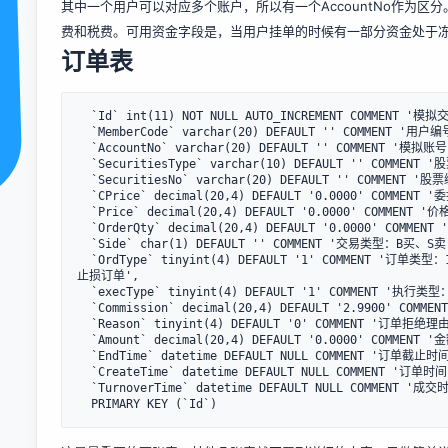
其中一个用户可以对应多个账户，所以有一个AccountNo作为区分
费和税费。可用资金字段是，当用户挂单的时候有一部分资金处于
订单表
  `Id` int(11) NOT NULL AUTO_INCREMENT COMMENT '模拟交易订单表',

  `MemberCode` varchar(20) DEFAULT '' COMMENT '用户编号',

  `AccountNo` varchar(20) DEFAULT '' COMMENT '模拟账号',

  `SecuritiesType` varchar(10) DEFAULT '' COMMENT '股票类型：us,hk,sh,sz',

  `SecuritiesNo` varchar(20) DEFAULT '' COMMENT '股票编号',

  `CPrice` decimal(20,4) DEFAULT '0.0000' COMMENT '委托价',

  `Price` decimal(20,4) DEFAULT '0.0000' COMMENT '价格',

  `OrderQty` decimal(20,4) DEFAULT '0.0000' COMMENT '股票数据量',

  `Side` char(1) DEFAULT '' COMMENT '交易类型：B买、S卖',

  `OrdType` tinyint(4) DEFAULT '1' COMMENT '订单类型：1市场订单、2限价订单、3止损订单、4做空市场订单、5做空限价订单、6做空
止损订单',

  `execType` tinyint(4) DEFAULT '1' COMMENT '执行类型：0新的，1成交、2取消、3拒绝',

  `Commission` decimal(20,4) DEFAULT '2.9900' COMMENT '佣金',

  `Reason` tinyint(4) DEFAULT '0' COMMENT '订单拒绝理由：0正常、1资金不足、2仓位不足、3超时失效',

  `Amount` decimal(20,4) DEFAULT '0.0000' COMMENT '金额',

  `EndTime` datetime DEFAULT NULL COMMENT '订单截止时间',

  `CreateTime` datetime DEFAULT NULL COMMENT '订单时间',

  `TurnoverTime` datetime DEFAULT NULL COMMENT '成交时间',
