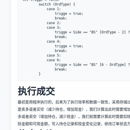
        switch (OrdType) {

            case 1:

                trigge = true;

                break;

            case 2:

            case 3:

                trigge = Side == "BS" [OrdType - 2] ? (Price >= price) : (Price <= price)

                break;

            case 4:

                trigge = true;

                break;

            case 5:

            case 6:

                trigge = Side == "BS" [6 - OrdType] ? (Price >= price) : (Price <= price)

                break;

执行成交
最初是用程序执行的，后来为了执行效率和数据一致性，采用存储过
是卖多或者买空（减少持仓，增加现金），我们计算出此时需要增加
多或者卖空（增加持仓，减少现金），我们就需要计算此时需要扣除
际金额和可用金额，写入持仓记录和现金变化记录，修改订单状态