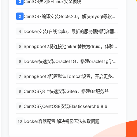
CentOS关闭SELinux安全模块
2
CentOS7编译安装Gcc9.2.0，解决mysql等软件
3
编译问题
Dcoker安装(在线仓库)，最新的服务器搭配容器使
4
用
Springboot2将连接池hikari替换为druid，体验最
5
强大的数据库连接池
Docker快速安装Oracle11G，搭建oracle11g学习
6
环境
SpringBoot2配置默认Tomcat设置，开启更多高
7
级功能
CentOS7,8上快速安装Gitea，搭建Git服务器
8
CentOS7,CentOS8安装Elasticsearch6.8.6
9
Docker容器配置,解决镜像无法拉取问题
10