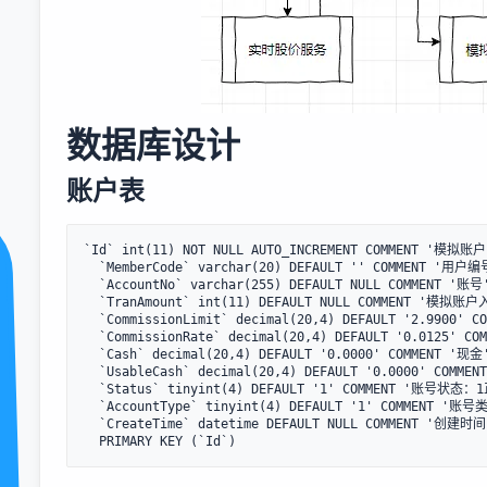
数据库设计
账户表
`Id` int(11) NOT NULL AUTO_INCREMENT COMMENT '模拟账户'
  `MemberCode` varchar(20) DEFAULT '' COMMENT '用户编号',

  `AccountNo` varchar(255) DEFAULT NULL COMMENT '账号',

  `TranAmount` int(11) DEFAULT NULL COMMENT '模拟账户入资金额',

  `CommissionLimit` decimal(20,4) DEFAULT '2.9900' COMMENT '最低佣金',

  `CommissionRate` decimal(20,4) DEFAULT '0.0125' COMMENT '佣金比例',

  `Cash` decimal(20,4) DEFAULT '0.0000' COMMENT '现金',

  `UsableCash` decimal(20,4) DEFAULT '0.0000' COMMENT '可用资金',

  `Status` tinyint(4) DEFAULT '1' COMMENT '账号状态：1正常',

  `AccountType` tinyint(4) DEFAULT '1' COMMENT '账号类型：1现金账号,2保证金账号',

  `CreateTime` datetime DEFAULT NULL COMMENT '创建时间',
