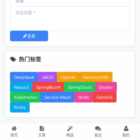
发表
热门标签
DeepSeek
Jdk25
OpenAi
HarmonyOS6
Nacos3
SpringBoot4
SpringCloud
Docker
Kubernetes
Service Mesh
Redis
Gemini3
Rocky
首页
文章
精选
留言
我的