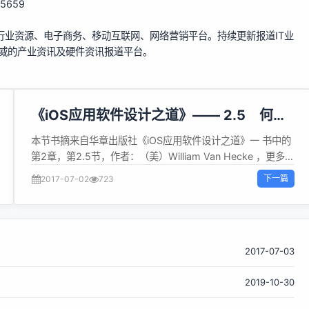
145659
行业资源、电子商务、移动互联网、网络营销平台。持续更新报道IT业
权威的产业资讯及硬件资讯报道平台。
《iOS应用软件设计之道》—— 2.5 何时
画草图
本节书摘来自华章出版社《iOS应用软件设计之道》一 书中的
第2章，第2.5节，作者：（美）William Van Hecke ，更多章
节内容可以访问云栖社区“华章计算机”公众号查看。 2.5 何
下一篇
2017-07-02
723
时画草图 在若干情况下，画草图是很有必要的。描述架构提
纲。最初，你要仔细检查整个架构提纲，画出每一幅画面的内
容。每个功能都要能看到，每步流向都要明确，架构提纲里的
每个条目都要以某种形式在草图中体现出来。一时间，你的各
个想法和注解组成了可供检查和发展的基础。这些草图和提纲
2017-07-03
一起呈现出了对应用软件应该如何表现的高层次理解。直接画
2019-10-30
架构草图。倘若应用软件规模较小，其功能可以通过所提供的
画面显示来定义，就可以跳过架构提纲，直接从架构草图开