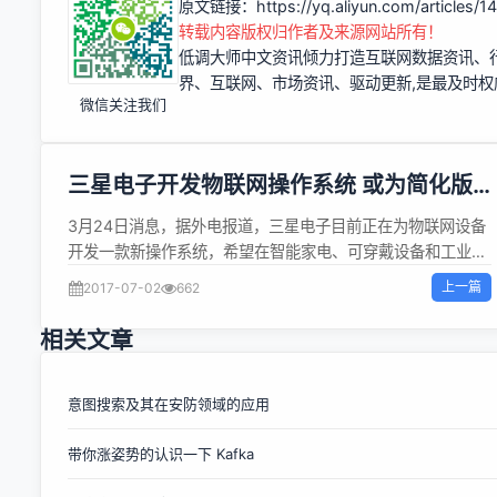
原文链接：
https://yq.aliyun.com/articles/
转载内容版权归作者及来源网站所有！
低调大师中文资讯倾力打造互联网数据资讯、
界、互联网、市场资讯、驱动更新,是最及时
微信关注我们
三星电子开发物联网操作系统 或为简化版
Tizen
3月24日消息，据外电报道，三星电子目前正在为物联网设备
开发一款新操作系统，希望在智能家电、可穿戴设备和工业设
备步入互联网的时代，让自身扮演更重要的角色。 三星电子开
上一篇
2017-07-02
662
发的这款物联网操作系统将为开源操作系统，但目前还没有为
其确定名称。该操作系统能够在没有人类的干预下帮助设备执
相关文章
行简单的任务。举例来说，当用户走近他们的家时，这款操作
系统能够打开关闭的房门和照明灯。在下个月旧金山举行的三
星开发者大会（the Samsung Developer Conference）中，
意图搜索及其在安防领域的应用
三星电子将会披露更多有关物联网操作系统的信息。 三星开发
带你涨姿势的认识一下 Kafka
者大会的日程安排显示，“三星电子将宣布我们全新、开源的
物联网即时操作系统。在保留轻巧、有效特点的同时，该操作