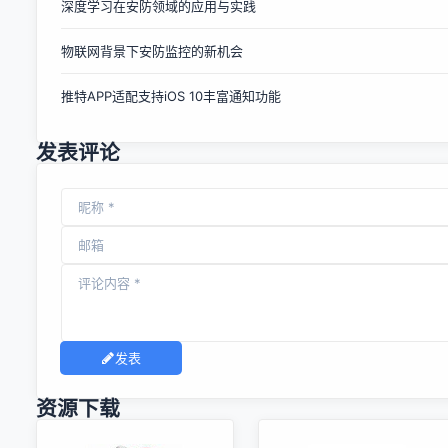
深度学习在安防领域的应用与实践
系统将带来一系列的新功能。”三星电子发言人未对物联网操
作系统的相关信息发表评论。 一款即时操作系统能够快速的处
物联网背景下安防监控的新机会
理数据，几乎不会出现延迟情况。举例来说，英特尔的
VxWorks操作系统就一直被用于NASA的火星探索者计划
推特APP适配支持iOS 10丰富通知功能
（Mars Rover）。 三星电子开发开源的物联网操作系统，能
够让这款操作系统被更多的厂商所采用，从而让更多的物联网
设备实现互通。此举的目标是为了避免A...
发表评论
发表
资源下载