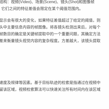
(Video)、场景(Scene)、镜头(Shot)和图像帧
大，它们之间的特征差值会限定在某个阈值范围内。
显示会有很大的变化，如果特征差值超过了给定的阈值，则
头中主要信息内容的帧图像。将各镜头检测出来后，对每个
帧数目的确定是关键帧提取中的一个重要问题，其确定方法
差来衡量镜头视觉内容的复杂程度。方差越大，该镜头提取
速度及规律等因素。基于目标轨迹的检索是指通过在视频中
留该区域，视频检索算法可以快速关注所有时间内在该区域