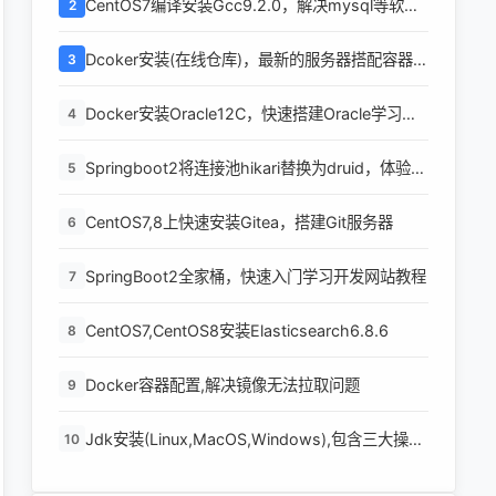
CentOS7编译安装Gcc9.2.0，解决mysql等软件
2
编译问题
Dcoker安装(在线仓库)，最新的服务器搭配容器使
3
用
Docker安装Oracle12C，快速搭建Oracle学习环
4
境
Springboot2将连接池hikari替换为druid，体验最
5
强大的数据库连接池
CentOS7,8上快速安装Gitea，搭建Git服务器
6
SpringBoot2全家桶，快速入门学习开发网站教程
7
CentOS7,CentOS8安装Elasticsearch6.8.6
8
Docker容器配置,解决镜像无法拉取问题
9
Jdk安装(Linux,MacOS,Windows),包含三大操作
10
系统的最全安装