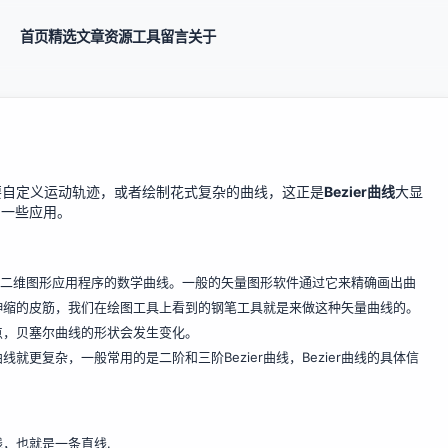
首页
精选
文章
资源
工具
留言
关于
需要自定义运动轨迹，或者绘制花式复杂的曲线，这正是
Bezier曲线
大显
中的一些应用。
于二维图形应用程序的数学曲线。一般的矢量图形软件通过它来精确画出曲
伸缩的皮筋，我们在绘图工具上看到的钢笔工具就是来做这种矢量曲线的。
点，贝塞尔曲线的形状会发生变化。
就更复杂，一般常用的是二阶和三阶Bezier曲线，Bezier曲线的具体信
线，也就是一条直线.