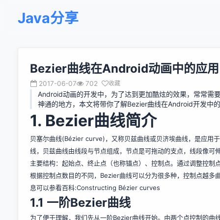
Java分享
Bezier曲线在Android动画中的应用
2017-06-07
702
收藏
Android动画的开发中，为了达到更加酷炫的效果，常常
神通的地方，本文将带你了解Bezier曲线在Android开发
1. Bezier曲线简介
贝塞尔曲线(Bézier curve)，又称
贝兹
曲线或贝济埃曲线，是应用
线，贝兹曲线由
线段
与
节点
组成，节点是可拖动的支点，线段像可
主要结构：起始点、终止点（也称锚点）、控制点。通过调整控制
根据控制点数目的不同，Bezier曲线可以分为很多种，控制点越多曲线
息可以参看百科:
Constructing Bézier curves
1.1 一阶Bezier曲线
为了便于理解，我们先从一阶Bezier曲线开始。由两个点控制的曲