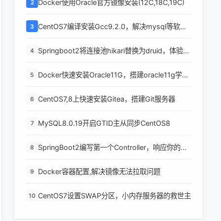
Docker使用Oracle官方镜像安装(12C,18C,19C)
2
CentOS7编译安装Gcc9.2.0，解决mysql等软件
3
编译问题
Springboot2将连接池hikari替换为druid，体验最
4
强大的数据库连接池
Docker快速安装Oracle11G，搭建oracle11g学习
5
环境
CentOS7,8上快速安装Gitea，搭建Git服务器
6
MySQL8.0.19开启GTID主从同步CentOS8
7
SpringBoot2编写第一个Controller，响应你的
8
http请求并返回结果
Docker容器配置,解决镜像无法拉取问题
9
CentOS7设置SWAP分区，小内存服务器的救世主
10