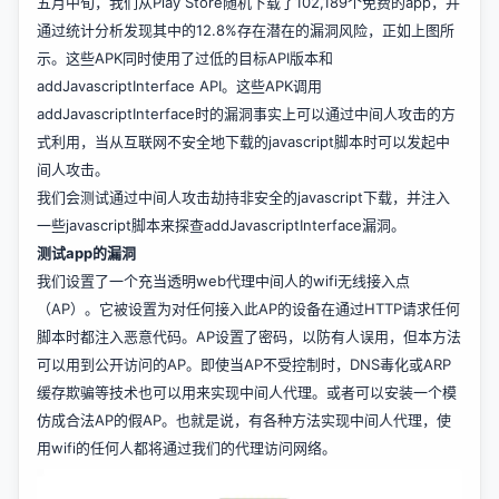
五月中旬，我们从Play Store随机下载了102,189个免费的app，并
通过统计分析发现其中的12.8%存在潜在的漏洞风险，正如上图所
示。这些APK同时使用了过低的目标API版本和
addJavascriptInterface API。这些APK调用
addJavascriptInterface时的漏洞事实上可以通过中间人攻击的方
式利用，当从互联网不安全地下载的javascript脚本时可以发起中
间人攻击。
我们会测试通过中间人攻击劫持非安全的javascript下载，并注入
一些javascript脚本来探查addJavascriptInterface漏洞。
测试app的漏洞
我们设置了一个充当透明web代理中间人的wifi无线接入点
（AP）。它被设置为对任何接入此AP的设备在通过HTTP请求任何
脚本时都注入恶意代码。AP设置了密码，以防有人误用，但本方法
可以用到公开访问的AP。即使当AP不受控制时，DNS毒化或ARP
缓存欺骗等技术也可以用来实现中间人代理。或者可以安装一个模
仿成合法AP的假AP。也就是说，有各种方法实现中间人代理，使
用wifi的任何人都将通过我们的代理访问网络。