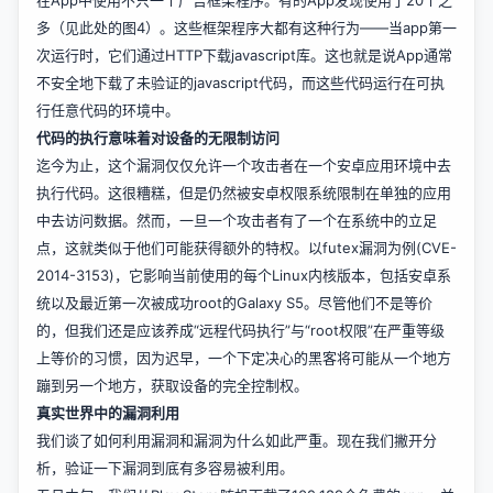
在App中使用不只一个广告框架程序。有的App发现使用了20个之
多（见此处的图4）。这些框架程序大都有这种行为——当app第一
次运行时，它们通过HTTP下载javascript库。这也就是说App通常
不安全地下载了未验证的javascript代码，而这些代码运行在可执
行任意代码的环境中。
代码的执行意味着对设备的无限制访问
迄今为止，这个漏洞仅仅允许一个攻击者在一个安卓应用环境中去
执行代码。这很糟糕，但是仍然被安卓权限系统限制在单独的应用
中去访问数据。然而，一旦一个攻击者有了一个在系统中的立足
点，这就类似于他们可能获得额外的特权。以futex漏洞为例(CVE-
2014-3153)，它影响当前使用的每个Linux内核版本，包括安卓系
统以及最近第一次被成功root的Galaxy S5。尽管他们不是等价
的，但我们还是应该养成“远程代码执行”与“root权限”在严重等级
上等价的习惯，因为迟早，一个下定决心的黑客将可能从一个地方
蹦到另一个地方，获取设备的完全控制权。
真实世界中的漏洞利用
我们谈了如何利用漏洞和漏洞为什么如此严重。现在我们撇开分
析，验证一下漏洞到底有多容易被利用。