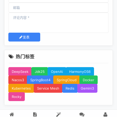
发表
热门标签
DeepSeek
Jdk25
OpenAi
HarmonyOS6
Nacos3
SpringBoot4
SpringCloud
Docker
Kubernetes
Service Mesh
Redis
Gemini3
Rocky