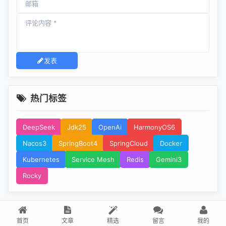
发表
热门标签
DeepSeek
Jdk25
OpenAi
HarmonyOS6
Nacos3
SpringBoot4
SpringCloud
Docker
Kubernetes
Service Mesh
Redis
Gemini3
Rocky
首页
文章
精选
留言
我的