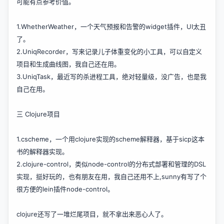
可能有点参考价值。
1.
WhetherWeather
，一个天气预报和告警的widget插件，UI太丑
了。
2.
UniqRecorder
，写来记录儿子体重变化的小工具，可以自定义
项目和生成曲线图，我自己还在用。
3.
UniqTask
，最近写的杀进程工具，绝对轻量级，没广告，也是我
自己在用。
三 Clojure项目
1.
cscheme
，一个用clojure实现的scheme解释器，基于sicp这本
书的解释器实现。
2.
clojure-control
，类似
node-control
的分布式部署和管理的DSL
实现，挺好玩的，也有朋友在用，我自己还用不上,sunny有写了个
很方便的lein插件
node-control
。
clojure还写了一堆烂尾项目，就不拿出来恶心人了。