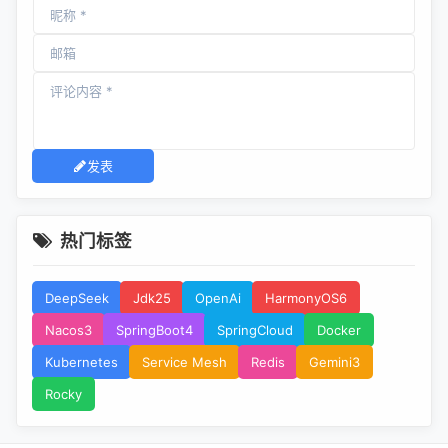
发表
热门标签
DeepSeek
Jdk25
OpenAi
HarmonyOS6
Nacos3
SpringBoot4
SpringCloud
Docker
Kubernetes
Service Mesh
Redis
Gemini3
Rocky