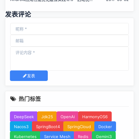
化
发表评论
发表
热门标签
DeepSeek
Jdk25
OpenAi
HarmonyOS6
Nacos3
SpringBoot4
SpringCloud
Docker
Kubernetes
Service Mesh
Redis
Gemini3