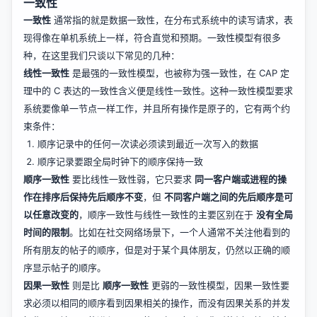
一致性
一致性
通常指的就是数据一致性，在分布式系统中的读写请求，表
现得像在单机系统上一样，符合直觉和预期。一致性模型有很多
种，在这里我们只谈以下常见的几种：
线性一致性
是最强的一致性模型，也被称为强一致性，在 CAP 定
理中的 C 表达的一致性含义便是线性一致性。这种一致性模型要求
系统要像单一节点一样工作，并且所有操作是原子的，它有两个约
束条件：
顺序记录中的任何一次读必须读到最近一次写入的数据
顺序记录要跟全局时钟下的顺序保持一致
顺序一致性
要比线性一致性弱，它只要求
同一客户端或进程的操
作在排序后保持先后顺序不变
，但
不同客户端之间的先后顺序是可
以任意改变的
，顺序一致性与线性一致性的主要区别在于
没有全局
时间的限制
。比如在社交网络场景下，一个人通常不关注他看到的
所有朋友的帖子的顺序，但是对于某个具体朋友，仍然以正确的顺
序显示帖子的顺序。
因果一致性
则是比
顺序一致性
更弱的一致性模型，因果一致性要
求必须以相同的顺序看到因果相关的操作，而没有因果关系的并发