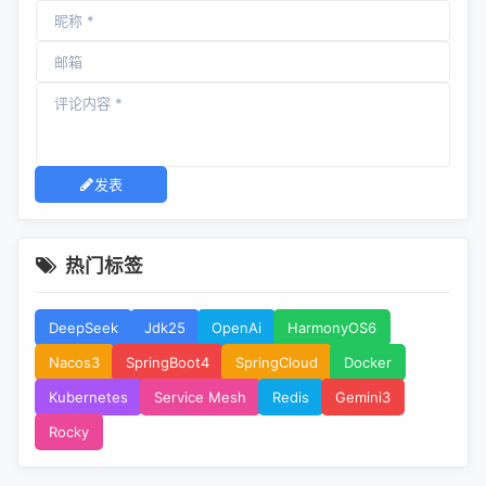
发表
热门标签
DeepSeek
Jdk25
OpenAi
HarmonyOS6
Nacos3
SpringBoot4
SpringCloud
Docker
Kubernetes
Service Mesh
Redis
Gemini3
Rocky