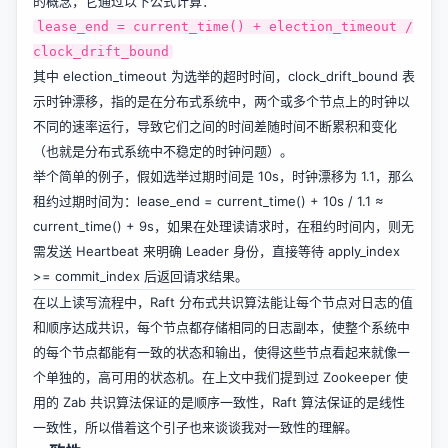
的概念，它通过以下公式计算：
lease_end = current_time() + election_timeout /
clock_drift_bound
其中 election_timeout 为选举的超时时间，clock_drift_bound 表
示时钟漂移，指的是在分布式系统中，两个或多个节点上的时钟以
不同的速率运行，导致它们之间的时间差随时间不断累积和变化
（也就是分布式系统中不稳定的时钟问题）。
举个简单的例子，假如选举过期时间是 10s，时钟漂移为 1.1，那么
租约过期时间为：lease_end = current_time() + 10s / 1.1 ≈
current_time() + 9s，如果在处理读请求时，在租约时间内，则无
需发送 Heartbeat 来明确 Leader 身份，直接等待 apply_index
>= commit_index 后返回请求结果。
在以上读写流程中，Raft 分布式共识算法能让每个节点对日志的值
和顺序达成共识，每个节点都存储相同的日志副本，使整个系统中
的每个节点都能有一致的状态和输出，使得这些节点看起来就像一
个单独的，高可用的状态机。在上文中我们提到过 Zookeeper 使
用的 Zab 共识算法保证的是顺序一致性，Raft 算法保证的是线性
一致性，所以借着这个引子也来谈谈我对一致性的理解。